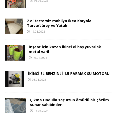
03.05.2026
2.el tertemiz mobilya Ikea Karyola
Tarva/Lüroy ve Yatak
19.01.2026
İnşaat için kazan ikinci el boş yuvarlak
metal varil
10.01.2026
İKİNCİ EL BENZİNLİ 1.5 PARMAK SU MOTORU
03.01.2026
Çıkma Ondulin saç uzun ömürlü bir çözüm
sunar sahibinden
15.05.2024