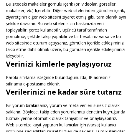
Bu sitedeki makaleler gömülü içerik (ör. videolar, görseller,
makaleler, vb.) Içerebilir. Diğer web sitelerinden gömülen içerik,
ziyaretçinin diğer web sitesini ziyaret etmiş gibi, tam olarak aynı
şekilde davranır. Bu web siteleri sizin hakkınızda veri
toplayabilir, çerez kullanabilir, üçüncü taraf tarafından
gömülmüş şeklide takip yapabilir ve bir hesabınız varsa ve bu
web sitesinde oturum açtıysanız, gömülen içerikle etkleşiminizi
takip etme dahil olmak üzere, bu gömülen içerikle etkileşiminizi
izleyebilir.
Verinizi kimlerle paylaşıyoruz
Parola sıfırlama isteğinde bulunduğunuzda, IP adresiniz
sıfırlama e-postasına eklenir.
Verilerinizi ne kadar süre tutarız
Bir yorum bırakırsanız, yorum ve meta verileri süresiz olarak
saklanır. Böylece, takip eden yorumlarınızı denetim kuyruğunda
tutmak yerine otomatik olarak tanıyabilir ve onaylayabiliriz.
Web sitemize kayıt yaptıran kullanıcılar için (varsa) kullanıcı
profilinde sağladıkları kişisel bilgileri de saklarız. Tüm kullanıcılar