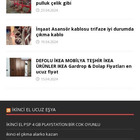
pulluk çelik gibi
23.04.2024
İnşaat Asansör kablosu trifaze iyi durumda
çıkma kablo
19.04.2024
DEFOLU İKEA MOBİLYA TEŞHİR İKEA
ÜRÜNLER IKEA Gardrop & Dolap Fiyatları en
ucuz fiyat
15.04.2024
İKİNCİ EL UCUZ EŞYA
İKİNCİ EL PSP 4 GB PLAYSTATİON BİR COK OYUNLU
ikinci el çıkma alarko kazan