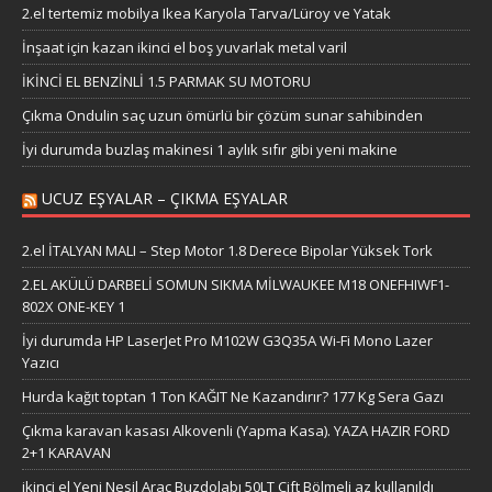
2.el tertemiz mobilya Ikea Karyola Tarva/Lüroy ve Yatak
İnşaat için kazan ikinci el boş yuvarlak metal varil
İKİNCİ EL BENZİNLİ 1.5 PARMAK SU MOTORU
Çıkma Ondulin saç uzun ömürlü bir çözüm sunar sahibinden
İyi durumda buzlaş makinesi 1 aylık sıfır gibi yeni makine
UCUZ EŞYALAR – ÇIKMA EŞYALAR
2.el İTALYAN MALI – Step Motor 1.8 Derece Bipolar Yüksek Tork
2.EL AKÜLÜ DARBELİ SOMUN SIKMA MİLWAUKEE M18 ONEFHIWF1-
802X ONE-KEY 1
İyi durumda HP LaserJet Pro M102W G3Q35A Wi-Fi Mono Lazer
Yazıcı
Hurda kağıt toptan 1 Ton KAĞIT Ne Kazandırır? 177 Kg Sera Gazı
Çıkma karavan kasası Alkovenli (Yapma Kasa). YAZA HAZIR FORD
2+1 KARAVAN
ikinci el Yeni Nesil Araç Buzdolabı 50LT Çift Bölmeli az kullanıldı