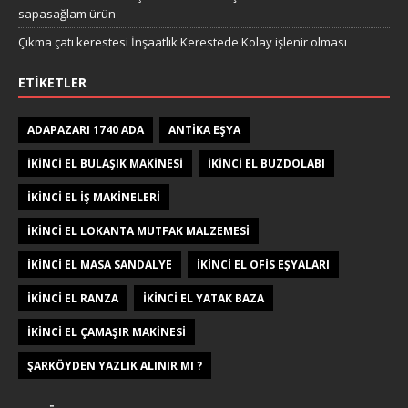
sapasağlam ürün
Çıkma çatı kerestesi İnşaatlık Kerestede​​ Kolay işlenir olması
ETIKETLER
ADAPAZARI 1740 ADA
ANTIKA EŞYA
IKINCI EL BULAŞIK MAKINESI
IKINCI EL BUZDOLABI
IKINCI EL IŞ MAKINELERI
IKINCI EL LOKANTA MUTFAK MALZEMESI
IKINCI EL MASA SANDALYE
IKINCI EL OFIS EŞYALARI
IKINCI EL RANZA
IKINCI EL YATAK BAZA
IKINCI EL ÇAMAŞIR MAKINESI
ŞARKÖYDEN YAZLIK ALINIR MI ?