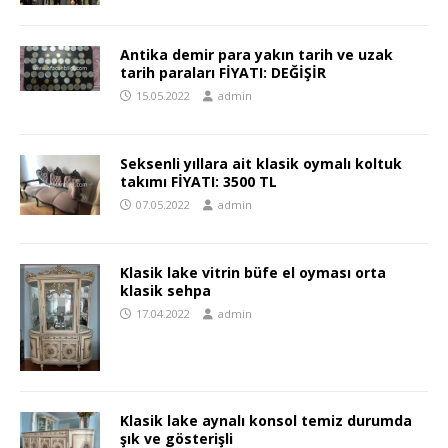
Antika demir para yakın tarih ve uzak
tarih paraları FİYATI: DEĞİŞİR
15.05.2022
admin
Seksenli yıllara ait klasik oymalı koltuk
takımı FİYATI: 3500 TL
07.05.2022
admin
Klasik lake vitrin büfe el oyması orta
klasik sehpa
17.04.2022
admin
Klasik lake aynalı konsol temiz durumda
şık ve gösterişli