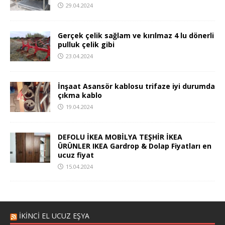
29.04.2024
Gerçek çelik sağlam ve kırılmaz 4 lu dönerli
pulluk çelik gibi
23.04.2024
İnşaat Asansör kablosu trifaze iyi durumda
çıkma kablo
19.04.2024
DEFOLU İKEA MOBİLYA TEŞHİR İKEA
ÜRÜNLER IKEA Gardrop & Dolap Fiyatları en
ucuz fiyat
15.04.2024
İKİNCİ EL UCUZ EŞYA