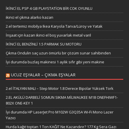
İKİNCİ EL PSP 4 GB PLAYSTATİON BİR COK OYUNLU
ikinci el çıkma alarko kazan
2.el tertemiz mobilya Ikea Karyola Tarva/Lüroy ve Yatak
İnşaat için kazan ikinci el boş yuvarlak metal varil
İKİNCİ EL BENZİNLİ 1.5 PARMAK SU MOTORU
Çıkma Ondulin saç uzun ömürlü bir çözüm sunar sahibinden
İyi durumda buzlaş makinesi 1 aylık sıfır gibi yeni makine
UCUZ EŞYALAR – ÇIKMA EŞYALAR
2.el İTALYAN MALI – Step Motor 1.8 Derece Bipolar Yüksek Tork
2.EL AKÜLÜ DARBELİ SOMUN SIKMA MİLWAUKEE M18 ONEFHIWF1-
802X ONE-KEY 1
İyi durumda HP LaserJet Pro M102W G3Q35A Wi-Fi Mono Lazer
Yazıcı
Hurda kağıt toptan 1 Ton KAĞIT Ne Kazandırır? 177 Kg Sera Gazı