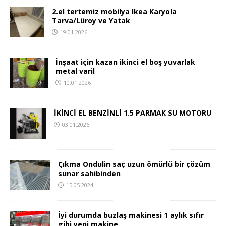
2.el tertemiz mobilya Ikea Karyola
Tarva/Lüroy ve Yatak
19.01.2026
İnşaat için kazan ikinci el boş yuvarlak
metal varil
10.01.2026
İKİNCİ EL BENZİNLİ 1.5 PARMAK SU MOTORU
03.01.2026
Çıkma Ondulin saç uzun ömürlü bir çözüm
sunar sahibinden
15.05.2024
İyi durumda buzlaş makinesi 1 aylık sıfır
gibi yeni makine