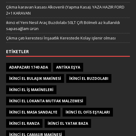
Çıkma karavan kasası Alkovenli (Yapma Kasa). YAZA HAZIR FORD
2+1 KARAVAN
ikinci el Yeni Nesil Araç Buzdolabı 50LT Çift Bölmeli az kullanıldı
sapasağlam ürün
Çıkma çatı kerestesi İnşaatlık Kerestede​​ Kolay işlenir olması
ETIKETLER
ADAPAZARI 1740 ADA
ANTIKA EŞYA
IKINCI EL BULAŞIK MAKINESI
IKINCI EL BUZDOLABI
IKINCI EL IŞ MAKINELERI
IKINCI EL LOKANTA MUTFAK MALZEMESI
IKINCI EL MASA SANDALYE
IKINCI EL OFIS EŞYALARI
IKINCI EL RANZA
IKINCI EL YATAK BAZA
IKINCI EL ÇAMAŞIR MAKINESI