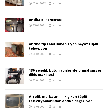
13.04.2022
admin
antika el kamerası
25.06.2021
admin
antika tip telefunken siyah beyaz tüplü
televizyon
20.06.2021
admin
130 senelik bütün yönleriyle orjinal singer
dikiş makinesi
20.04.2021
admin
Arçelik markasının ilk çıkan tüplü
televizyonlarından antika değeri var
19.03.2021
admin