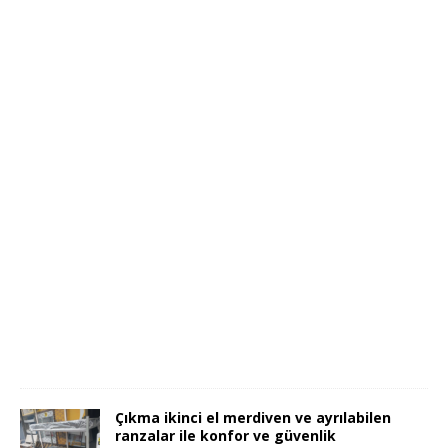
ı
m
a
a
r
a
b
a
s
ı
0
3
.
0
5
.
2
0
2
4
Çıkma ikinci el merdiven ve ayrılabilen
ranzalar ile konfor ve güvenlik