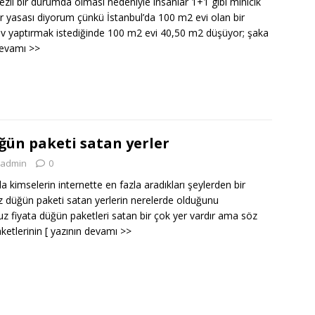
ezil bir durumda olması nedeniyle insanlar 1+1 gibi minicik
mar yasası diyorum çünkü İstanbul’da 100 m2 evi olan bir
v yaptırmak istediğinde 100 m2 evi 40,50 m2 düşüyor; şaka
devamı >>
ğün paketi satan yerler
admin
0
a kimselerin internette en fazla aradıkları şeylerden bir
z düğün paketi satan yerlerin nerelerde olduğunu
uz fiyata düğün paketleri satan bir çok yer vardır ama söz
ketlerinin
[ yazının devamı >>