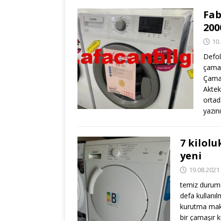
Fab
200
10
Defol
çamaş
Çamaş
Aktek
ortad
yazın
7 kilol
yeni
19.08.2021
temiz durumd
defa kullanıl
kurutma makin
bir çamaşır 