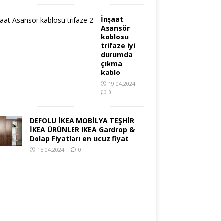
İnşaat
Asansör
kablosu
trifaze iyi
durumda
çıkma
kablo
19.04.2024
0
DEFOLU İKEA MOBİLYA TEŞHİR
İKEA ÜRÜNLER IKEA Gardrop &
Dolap Fiyatları en ucuz fiyat
15.04.2024
0