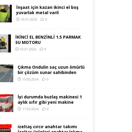
İnşaat için kazan ikinci el boş
yuvarlak metal varil
10.01.2026
0
İKİNCİ EL BENZİNLİ 1.5 PARMAK
SU MOTORU
03.01.2026
0
Çıkma Ondulin saç uzun ömürlü
bir çözüm sunar sahibinden
15.05.2024
0
İyi durumda buzlaş makinesi 1
aylık sıfır gibi yeni makine
11.05.2024
0
izeltaş cırcır anahtar takımı
İzeltaş ürünleri anahtar lokma