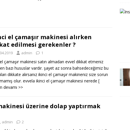
nci el çamaşır makinesi alırken
kat edilmesi gerekenler ?
.04.2019
admin
1
i el çamaşır makinesi satın almadan evvel dikkat etmeniz
en bazı hususlar vardır. şayet az sonra bahsedeceğimiz bu
ıları dikkate alırsanız ikinci el çamaşır makineniz size sorun
tmamış olur. evvela ikinci el çamaşır makinesi nerede
[
ın devamı >>
akinesi üzerine dolap yaptırmak
admin
2