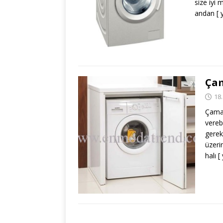
size iyi
andan
[ 
Çam
18
Çamaş
vereb
gerek
üzeri
halı
[