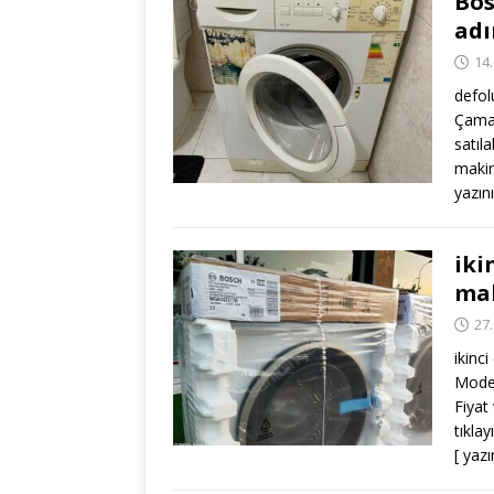
Bos
adı
14
defol
Çamaş
satıl
makin
yazın
iki
mak
27
ikinc
Modell
Fiyat
tıkla
[ yaz