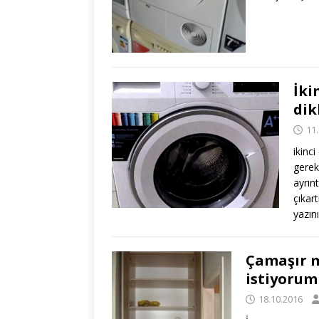
İki
dik
11
ikinc
gerek
ayrınt
çıkar
yazın
Çamaşır m
istiyorum
18.10.2016