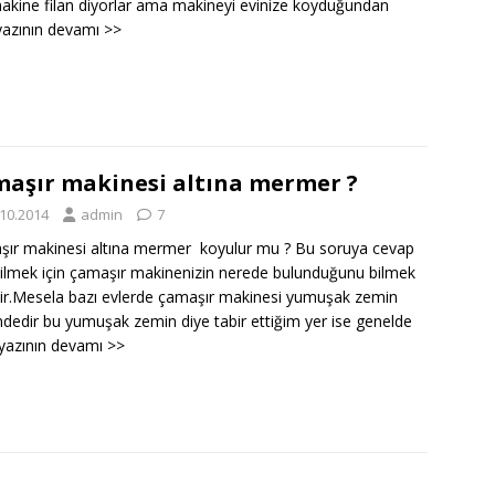
 makine filan diyorlar ama makineyi evinize koyduğundan
yazının devamı >>
aşır makinesi altına mermer ?
.10.2014
admin
7
ır makinesi altına mermer koyulur mu ? Bu soruya cevap
ilmek için çamaşır makinenizin nerede bulunduğunu bilmek
ir.Mesela bazı evlerde çamaşır makinesi yumuşak zemin
ndedir bu yumuşak zemin diye tabir ettiğim yer ise genelde
 yazının devamı >>