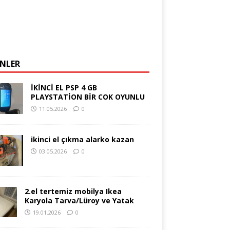
NLER
İKİNCİ EL PSP 4 GB
PLAYSTATİON BİR COK OYUNLU
11.05.2026
0
ikinci el çıkma alarko kazan
03.05.2026
0
2.el tertemiz mobilya Ikea
Karyola Tarva/Lüroy ve Yatak
19.01.2026
0