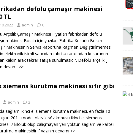
rikadan defolu çamaşır makinesi
0 TL
.10.2022
admin
0
u Arçelik Çamaşır Makinesi Fiyatları fabrikadan defolu
ır makinesi Bosch için yazılan ‘Fabrika Kusurlu Bosch
ır Makinesinin Servis Raporuna Rağmen Değiştirilmemesi’
in elektronik isimli satıcıdan fabrika tarafından kusurunun
an kaldırılarak tekrar satışa sunulmasıdır. Defolu arçelik
[
ın devamı >>
uk siemens kurutma makinesi sıfır gibi
admin
2
a sağlam ikinci el siemens kurutma makinesi. en fazla 10
mıştır. 2011 model olarak söz konusu ikinci el siemens
esi 7 kiloluk olup çalışmayan yeri yoktur. sağlam ve kaliteli
kurutma makinesidir.
[ yazının devamı >>