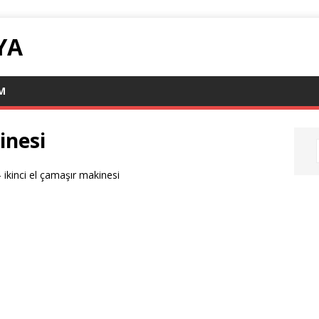
YA
IM
inesi
-
ikinci el çamaşır makinesi