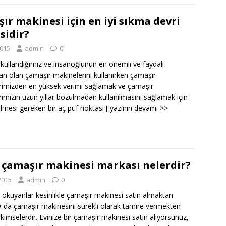
ır makinesi için en iyi sıkma devri
sidir?
2015
admin
0
 kullandığımız ve insanoğlunun en önemli ve faydalı
dan olan çamaşır makinelerini kullanırken çamaşır
rimizden en yüksek verimi sağlamak ve çamaşır
imizin uzun yıllar bozulmadan kullanılmasını sağlamak için
ilmesi gereken bir aç püf noktası
[ yazının devamı >>
i çamaşır makinesi markası nelerdir?
2015
admin
0
ı okuyanlar kesinlikle çamaşır makinesi satın almaktan
a da çamaşır makinesini sürekli olarak tamire vermekten
kimselerdir. Evinize bir çamaşır makinesi satın alıyorsunuz,