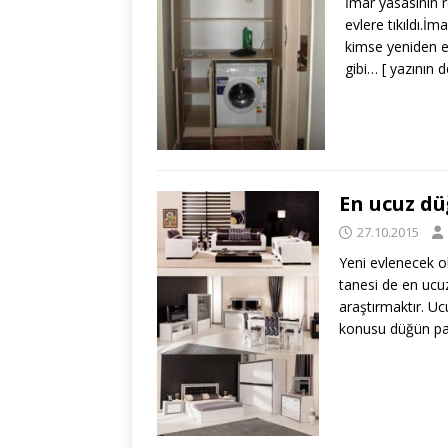
İmar yasasının r
evlere tıkıldı.İ
kimse yeniden e
gibi…
[ yazının 
En ucuz dü
27.10.2015
Yeni evlenecek ol
tanesi de en ucu
araştırmaktır. Uc
konusu düğün pa