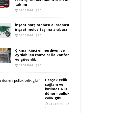
takımı
07.05.2024
0
inşaat harç arabası el arabası
inşaat moloz taşıma arabası
03.05.2024
0
Çıkma ikinci el merdiven ve
ayrılabilen ranzalar ile konfor
ve güvenlik
29.04.2024
0
Gerçek çelik
sağlam ve
kırılmaz 4 lu
dönerli pulluk
çelik gibi
23.04.2024
0