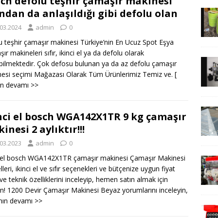
ch defolu teşhir çamaşır makinesi
ndan da anlaşıldığı gibi defolu olan
.03.2024
admin
0
u teşhir çamaşır makinesi Türkiye’nin En Ucuz Spot Eşya
ır makineleri sıfır, ikinci el ya da defolu olarak
abilmektedir. Çok defosu bulunan ya da az defolu çamaşır
esi seçimi Mağazası Olarak Tüm Ürünlerimiz Temiz ve.
[
ın devamı >>
nci el bosch WGA142X1TR 9 kg çamaşır
inesi 2 aylıktır!!!
.03.2023
admin
0
i el bosch WGA142X1TR çamaşır makinesi Çamaşır Makinesi
eri, ikinci el ve sıfır seçenekleri ve bütçenize uygun fiyat
 ve teknik özelliklerini inceleyip, hemen satın almak için
yın! 1200 Devir Çamaşır Makinesi Beyaz yorumlarını inceleyin,
ının devamı >>