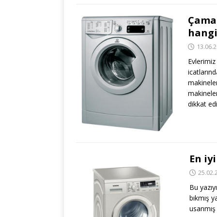
Çamaş
hangi
13.06.
Evlerimiz
icatların
makinele
makineler
dikkat ed
En iy
25.02.
Bu yazıy
bıkmış y
usanmış 