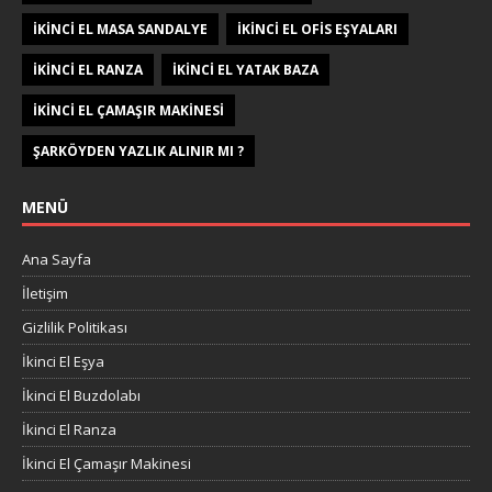
IKINCI EL MASA SANDALYE
IKINCI EL OFIS EŞYALARI
IKINCI EL RANZA
IKINCI EL YATAK BAZA
IKINCI EL ÇAMAŞIR MAKINESI
ŞARKÖYDEN YAZLIK ALINIR MI ?
MENÜ
Ana Sayfa
İletişim
Gizlilik Politikası
İkinci El Eşya
İkinci El Buzdolabı
İkinci El Ranza
İkinci El Çamaşır Makinesi