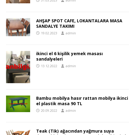
31.03.2023
admin
AHŞAP SPOT CAFE, LOKANTALARA MASA
SANDALYE TAKIMI
19.02.2023
admin
ikinci el 6 kişilik yemek masası
sandalyeleri
13.12.2022
admin
Bambu mobilya hasır rattan mobilya ikinci
el plastik masa 90 TL
20.09.2022
admin
Teak (Tik) ağacından yağmura suya