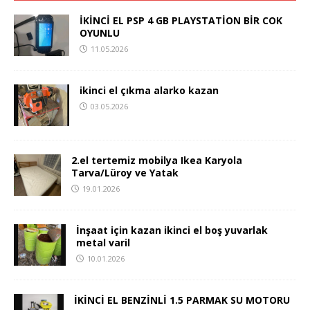
İKİNCİ EL PSP 4 GB PLAYSTATİON BİR COK
OYUNLU
11.05.2026
ikinci el çıkma alarko kazan
03.05.2026
2.el tertemiz mobilya Ikea Karyola
Tarva/Lüroy ve Yatak
19.01.2026
İnşaat için kazan ikinci el boş yuvarlak
metal varil
10.01.2026
İKİNCİ EL BENZİNLİ 1.5 PARMAK SU MOTORU