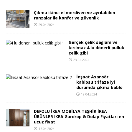
Çıkma ikinci el merdiven ve ayrılabilen
ranzalar ile konfor ve güvenlik
29.04.2024
Gerçek çelik sağlam ve
kırılmaz 4 lu dönerli pulluk
çelik gibi
23.04.2024
İnşaat Asansör
kablosu trifaze iyi
durumda çıkma kablo
19.04.2024
DEFOLU İKEA MOBİLYA TEŞHİR İKEA
ÜRÜNLER IKEA Gardrop & Dolap Fiyatları en
ucuz fiyat
15.04.2024