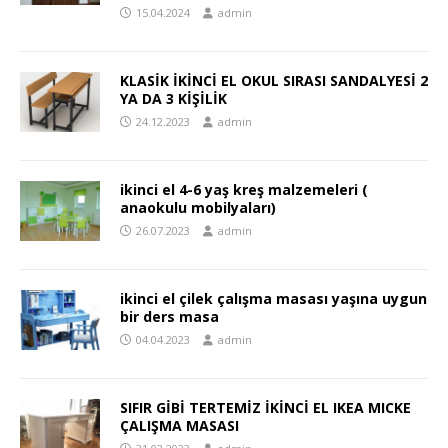
15.04.2024
admin
KLASİK İKİNCİ EL OKUL SIRASI SANDALYESİ 2
YA DA 3 KİŞİLİK
24.12.2023
admin
ikinci el 4-6 yaş kreş malzemeleri (
anaokulu mobilyaları)
26.07.2023
admin
ikinci el çilek çalışma masası yaşına uygun
bir ders masa
04.04.2023
admin
SIFIR GİBİ TERTEMİZ İKİNCİ EL IKEA MICKE
ÇALIŞMA MASASI