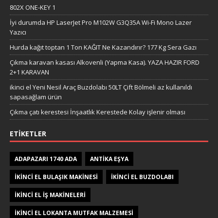
802X ONE-KEY 1
İyi durumda HP LaserJet Pro M102W G3Q35A Wi-Fi Mono Lazer
Yazıcı
Hurda kağıt toptan 1 Ton KAĞIT Ne Kazandırır? 177 Kg Sera Gazı
Çıkma karavan kasası Alkovenli (Yapma Kasa). YAZA HAZIR FORD
2+1 KARAVAN
ikinci el Yeni Nesil Araç Buzdolabı 50LT Çift Bölmeli az kullanıldı
sapasağlam ürün
Çıkma çatı kerestesi İnşaatlık Kerestede​​ Kolay işlenir olması
ETIKETLER
ADAPAZARI 1740 ADA
ANTIKA EŞYA
IKINCI EL BULAŞIK MAKINESI
IKINCI EL BUZDOLABI
IKINCI EL IŞ MAKINELERI
IKINCI EL LOKANTA MUTFAK MALZEMESI