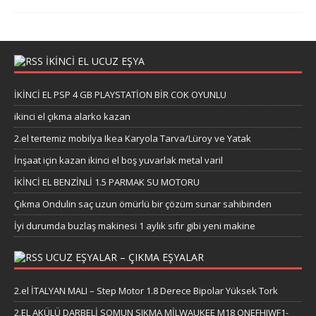
İKİNCİ EL UCUZ EŞYA
İKİNCİ EL PSP 4 GB PLAYSTATİON BİR COK OYUNLU
ikinci el çıkma alarko kazan
2.el tertemiz mobilya Ikea Karyola Tarva/Lüroy ve Yatak
İnşaat için kazan ikinci el boş yuvarlak metal varil
İKİNCİ EL BENZİNLİ 1.5 PARMAK SU MOTORU
Çıkma Ondulin saç uzun ömürlü bir çözüm sunar sahibinden
İyi durumda buzlaş makinesi 1 aylık sıfır gibi yeni makine
UCUZ EŞYALAR – ÇIKMA EŞYALAR
2.el İTALYAN MALI – Step Motor 1.8 Derece Bipolar Yüksek Tork
2.EL AKÜLÜ DARBELİ SOMUN SIKMA MİLWAUKEE M18 ONEFHIWF1-