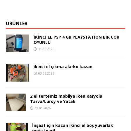
ÜRÜNLER
İKİNCİ EL PSP 4 GB PLAYSTATİON BİR COK
OYUNLU
11.05.2026
ikinci el çıkma alarko kazan
03.05.2026
2.el tertemiz mobilya Ikea Karyola
Tarva/Lüroy ve Yatak
19.01.2026
İnşaat için kazan ikinci el boş yuvarlak
metal varil