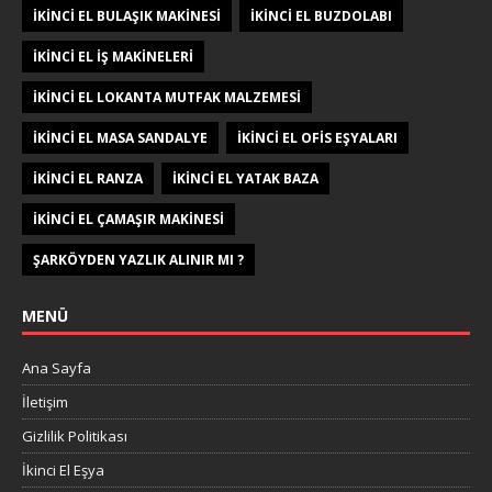
IKINCI EL BULAŞIK MAKINESI
IKINCI EL BUZDOLABI
IKINCI EL IŞ MAKINELERI
IKINCI EL LOKANTA MUTFAK MALZEMESI
IKINCI EL MASA SANDALYE
IKINCI EL OFIS EŞYALARI
IKINCI EL RANZA
IKINCI EL YATAK BAZA
IKINCI EL ÇAMAŞIR MAKINESI
ŞARKÖYDEN YAZLIK ALINIR MI ?
MENÜ
Ana Sayfa
İletişim
Gizlilik Politikası
İkinci El Eşya