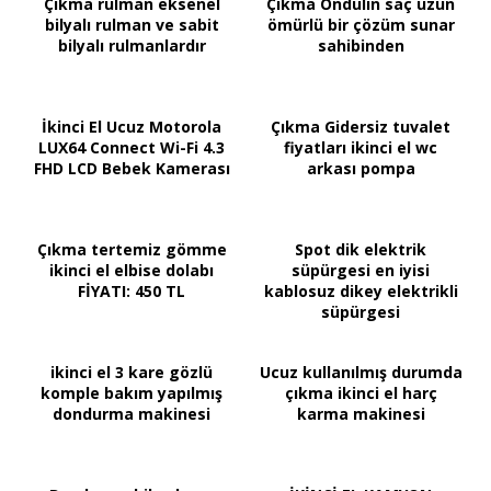
Çıkma rulman eksenel
Çıkma Ondulin saç uzun
bilyalı rulman ve sabit
ömürlü bir çözüm sunar
bilyalı rulmanlardır
sahibinden
İkinci El Ucuz Motorola
Çıkma Gidersiz tuvalet
LUX64 Connect Wi-Fi 4.3
fiyatları ikinci el wc
FHD LCD Bebek Kamerası
arkası pompa
Çıkma tertemiz gömme
Spot dik elektrik
ikinci el elbise dolabı
süpürgesi en iyisi
FİYATI: 450 TL
kablosuz dikey elektrikli
süpürgesi
ikinci el 3 kare gözlü
Ucuz kullanılmış durumda
komple bakım yapılmış
çıkma ikinci el harç
dondurma makinesi
karma makinesi