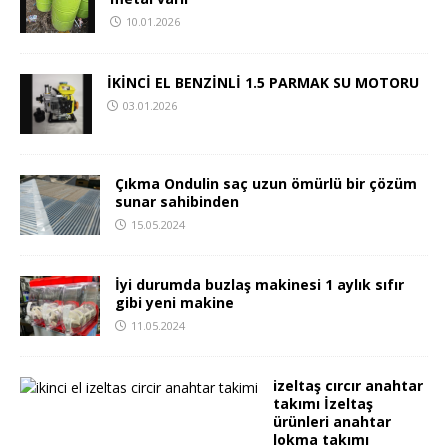
10.01.2026
İKİNCİ EL BENZİNLİ 1.5 PARMAK SU MOTORU
03.01.2026
Çıkma Ondulin saç uzun ömürlü bir çözüm
sunar sahibinden
15.05.2024
İyi durumda buzlaş makinesi 1 aylık sıfır
gibi yeni makine
11.05.2024
izeltaş cırcır anahtar
takımı İzeltaş
ürünleri anahtar
lokma takımı