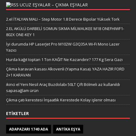
UCUZ EŞYALAR – ÇIKMA EŞYALAR
2.el İTALYAN MALI – Step Motor 1.8 Derece Bipolar Yüksek Tork
2.EL AKÜLÜ DARBELİ SOMUN SIKMA MİLWAUKEE M18 ONEFHIWF1-
802X ONE-KEY 1
İyi durumda HP LaserJet Pro M102W G3Q35A Wi-Fi Mono Lazer
Yazıcı
Hurda kağıt toptan 1 Ton KAĞIT Ne Kazandırır? 177 Kg Sera Gazı
Çıkma karavan kasası Alkovenli (Yapma Kasa). YAZA HAZIR FORD
2+1 KARAVAN
ikinci el Yeni Nesil Araç Buzdolabı 50LT Çift Bölmeli az kullanıldı
sapasağlam ürün
Çıkma çatı kerestesi İnşaatlık Kerestede​​ Kolay işlenir olması
ETIKETLER
ADAPAZARI 1740 ADA
ANTIKA EŞYA