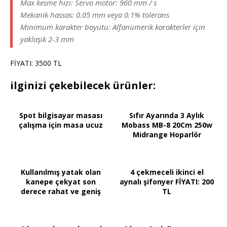
Max kesme hızı: Servo motor: 960 mm / s
Mekanik hassas: 0.05 mm veya 0.1% tolerans
Minimum karakter boyutu: Alfanümerik karakterler için
yaklaşık 2-3 mm
FİYATI: 3500 TL
ilginizi çekebilecek ürünler:
Spot bilgisayar masası
Sıfır Ayarında 3 Aylık
çalışma için masa ucuz
Mobass MB-8 20Cm 250w
Midrange Hoparlör
Kullanılmış yatak olan
4 çekmeceli ikinci el
kanepe çekyat son
aynalı şifonyer FİYATI: 200
derece rahat ve geniş
TL