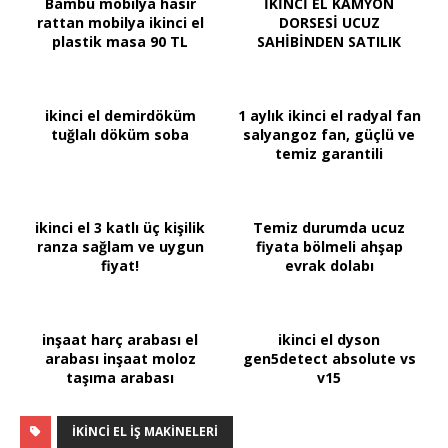
Bambu mobilya hasır
İKİNCİ EL KAMYON
rattan mobilya ikinci el
DORSESİ UCUZ
plastik masa 90 TL
SAHİBİNDEN SATILIK
ikinci el demirdöküm
1 aylık ikinci el radyal fan
tuğlalı döküm soba
salyangoz fan, güçlü ve
temiz garantili
ikinci el 3 katlı üç kişilik
Temiz durumda ucuz
ranza sağlam ve uygun
fiyata bölmeli ahşap
fiyat!
evrak dolabı
inşaat harç arabası el
ikinci el dyson
arabası inşaat moloz
gen5detect absolute vs
taşıma arabası
v15
IKINCI EL IŞ MAKINELERI