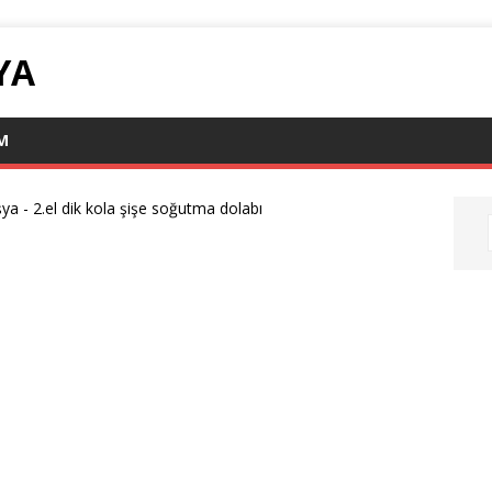
YA
IM
şya
-
2.el dik kola şişe soğutma dolabı