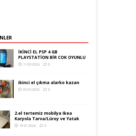
NLER
İKİNCİ EL PSP 4 GB
PLAYSTATİON BİR COK OYUNLU
11.05.2026
0
ikinci el çıkma alarko kazan
03.05.2026
0
2.el tertemiz mobilya Ikea
Karyola Tarva/Lüroy ve Yatak
19.01.2026
0