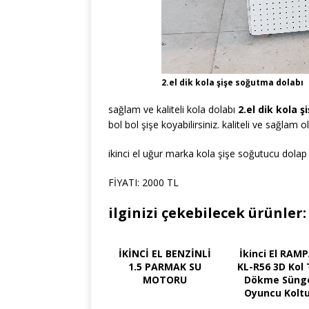
2.el dik kola şişe soğutma dolabı
sağlam ve kaliteli kola dolabı
2.el dik kola 
bol bol şişe koyabilirsiniz. kaliteli ve sağlam o
ikinci el uğur marka kola şişe soğutucu dolap uc
FİYATI: 2000 TL
ilginizi çekebilecek ürünler:
İKİNCİ EL BENZİNLİ
İkinci El RAM
1.5 PARMAK SU
KL-R56 3D Kol
MOTORU
Dökme Sünge
Oyuncu Kolt