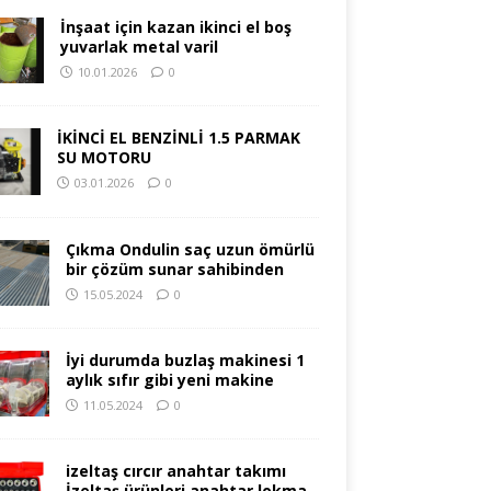
İnşaat için kazan ikinci el boş
yuvarlak metal varil
10.01.2026
0
İKİNCİ EL BENZİNLİ 1.5 PARMAK
SU MOTORU
03.01.2026
0
Çıkma Ondulin saç uzun ömürlü
bir çözüm sunar sahibinden
15.05.2024
0
İyi durumda buzlaş makinesi 1
aylık sıfır gibi yeni makine
11.05.2024
0
izeltaş cırcır anahtar takımı
İzeltaş ürünleri anahtar lokma