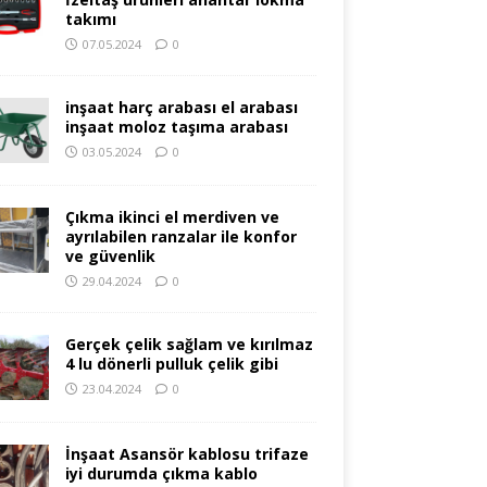
takımı
07.05.2024
0
inşaat harç arabası el arabası
inşaat moloz taşıma arabası
03.05.2024
0
Çıkma ikinci el merdiven ve
ayrılabilen ranzalar ile konfor
ve güvenlik
29.04.2024
0
Gerçek çelik sağlam ve kırılmaz
4 lu dönerli pulluk çelik gibi
23.04.2024
0
İnşaat Asansör kablosu trifaze
iyi durumda çıkma kablo