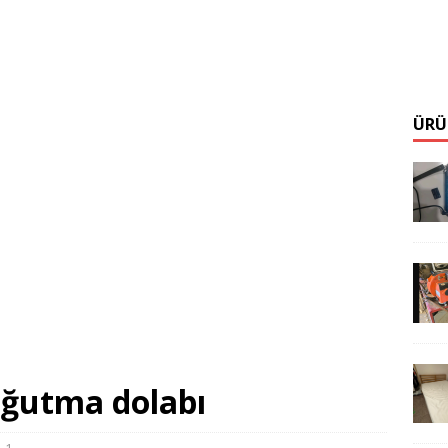
ÜRÜ
soğutma dolabı