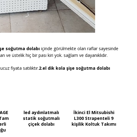
şişe soğutma dolabı
içinde görülmekte olan raflar sayesinde
lan ve üstelik hiç bir pası kiri yok. sağlam ve dayanıklıdır.
uz fiyata satılıktır.
2.el dik kola şişe soğutma dolabı
PAGE
led aydınlatmalı
İkinci El Mitsubishi
 Tam
statik soğutmalı
L300 Strapenteli 9
rli
çiçek dolabı
kişilik Koltuk Takımı
uğu