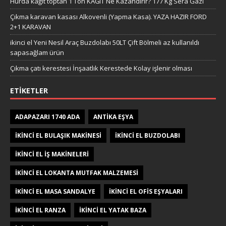
Hurda kağıt toptan 1 Ton KAĞIT Ne Kazandırır? 177 Kg Sera Gazı
Çıkma karavan kasası Alkovenli (Yapma Kasa). YAZA HAZIR FORD
2+1 KARAVAN
ikinci el Yeni Nesil Araç Buzdolabı 50LT Çift Bölmeli az kullanıldı
sapasağlam ürün
Çıkma çatı kerestesi İnşaatlık Kerestede​​ Kolay işlenir olması
ETIKETLER
ADAPAZARI 1740 ADA
ANTIKA EŞYA
IKINCI EL BULAŞIK MAKINESI
IKINCI EL BUZDOLABI
IKINCI EL IŞ MAKINELERI
IKINCI EL LOKANTA MUTFAK MALZEMESI
IKINCI EL MASA SANDALYE
IKINCI EL OFIS EŞYALARI
IKINCI EL RANZA
IKINCI EL YATAK BAZA