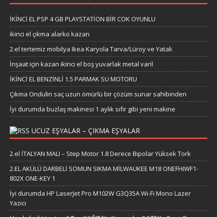
İKİNCİ EL PSP 4 GB PLAYSTATİON BİR COK OYUNLU
ikinci el çıkma alarko kazan
2.el tertemiz mobilya Ikea Karyola Tarva/Lüroy ve Yatak
İnşaat için kazan ikinci el boş yuvarlak metal varil
İKİNCİ EL BENZİNLİ 1.5 PARMAK SU MOTORU
Çıkma Ondulin saç uzun ömürlü bir çözüm sunar sahibinden
İyi durumda buzlaş makinesi 1 aylık sıfır gibi yeni makine
UCUZ EŞYALAR – ÇIKMA EŞYALAR
2.el İTALYAN MALI – Step Motor 1.8 Derece Bipolar Yüksek Tork
2.EL AKÜLÜ DARBELİ SOMUN SIKMA MİLWAUKEE M18 ONEFHIWF1-
802X ONE-KEY 1
İyi durumda HP LaserJet Pro M102W G3Q35A Wi-Fi Mono Lazer
Yazıcı