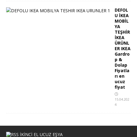
DEFOL
U İKEA
MOBİL
YA
TEŞHİR
İKEA
ÜRÜNL
ER IKEA
Gardro
p &
Dolap
Fiyatla
rı en
ucuz
fiyat
15.04.202
4
İKİNCİ EL UCUZ EŞYA