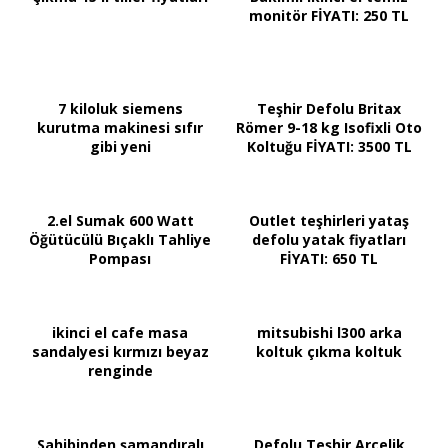
monitör FİYATI: 250 TL
7 kiloluk siemens
Teşhir Defolu Britax
kurutma makinesi sıfır
Römer 9-18 kg Isofixli Oto
gibi yeni
Koltuğu FİYATI: 3500 TL
2.el Sumak 600 Watt
Outlet teşhirleri yataş
Öğütücülü Bıçaklı Tahliye
defolu yatak fiyatları
Pompası
FİYATI: 650 TL
ikinci el cafe masa
mitsubishi l300 arka
sandalyesi kırmızı beyaz
koltuk çıkma koltuk
renginde
Sahibinden şamandıralı
Defolu Teşhir Arçelik