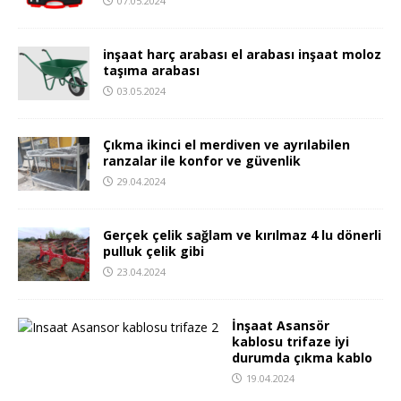
07.05.2024
inşaat harç arabası el arabası inşaat moloz
taşıma arabası
03.05.2024
Çıkma ikinci el merdiven ve ayrılabilen
ranzalar ile konfor ve güvenlik
29.04.2024
Gerçek çelik sağlam ve kırılmaz 4 lu dönerli
pulluk çelik gibi
23.04.2024
İnşaat Asansör
kablosu trifaze iyi
durumda çıkma kablo
19.04.2024