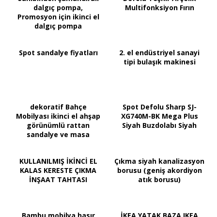
dalgıç pompa,
Multifonksiyon Fırın
Promosyon için ikinci el
dalgıç pompa
Spot sandalye fiyatları
2. el endüstriyel sanayi
tipi bulaşık makinesi
dekoratif Bahçe
Spot Defolu Sharp SJ-
Mobilyası ikinci el ahşap
XG740M-BK Mega Plus
görünümlü rattan
Siyah Buzdolabı Siyah
sandalye ve masa
KULLANILMIŞ İKİNCİ EL
Çıkma siyah kanalizasyon
KALAS KERESTE ÇIKMA
borusu (geniş akordiyon
İNŞAAT TAHTASI
atık borusu)
Bambu mobilya hasır
İKEA YATAK BAZA IKEA