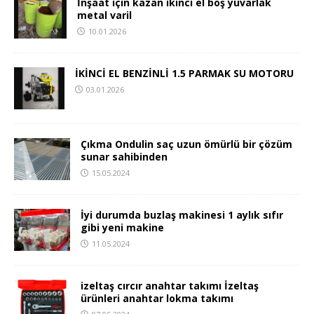
İnşaat için kazan ikinci el boş yuvarlak
metal varil
10.01.2026
İKİNCİ EL BENZİNLİ 1.5 PARMAK SU MOTORU
03.01.2026
Çıkma Ondulin saç uzun ömürlü bir çözüm
sunar sahibinden
15.05.2024
İyi durumda buzlaş makinesi 1 aylık sıfır
gibi yeni makine
11.05.2024
izeltaş cırcır anahtar takımı İzeltaş
ürünleri anahtar lokma takımı