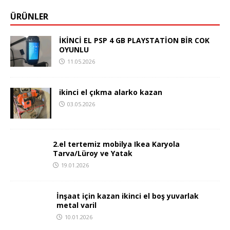
ÜRÜNLER
İKİNCİ EL PSP 4 GB PLAYSTATİON BİR COK
OYUNLU
11.05.2026
ikinci el çıkma alarko kazan
03.05.2026
2.el tertemiz mobilya Ikea Karyola
Tarva/Lüroy ve Yatak
19.01.2026
İnşaat için kazan ikinci el boş yuvarlak
metal varil
10.01.2026