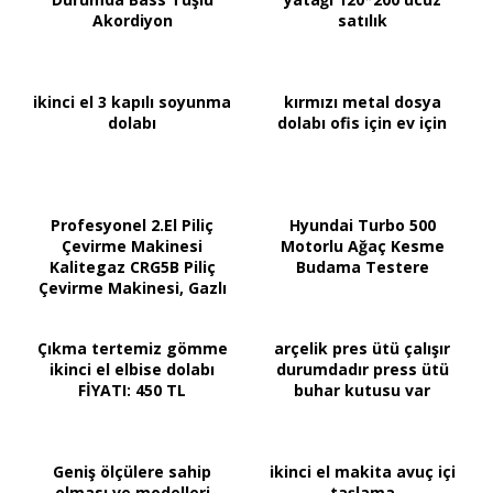
Akordiyon
satılık
ikinci el 3 kapılı soyunma
kırmızı metal dosya
dolabı
dolabı ofis için ev için
Profesyonel 2.El Piliç
Hyundai Turbo 500
Çevirme Makinesi
Motorlu Ağaç Kesme
Kalitegaz CRG5B Piliç
Budama Testere
Çevirme Makinesi, Gazlı
Çıkma tertemiz gömme
arçelik pres ütü çalışır
ikinci el elbise dolabı
durumdadır press ütü
FİYATI: 450 TL
buhar kutusu var
Geniş ölçülere sahip
ikinci el makita avuç içi
olması ve modelleri
taşlama