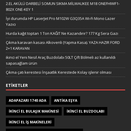
2.el tertemiz mobilya Ikea Karyola Tarva/Lüroy ve Yatak
İnşaat için kazan ikinci el boş yuvarlak metal varil
İKİNCİ EL BENZİNLİ 1.5 PARMAK SU MOTORU
Çıkma Ondulin saç uzun ömürlü bir çözüm sunar sahibinden
İyi durumda buzlaş makinesi 1 aylık sıfır gibi yeni makine
UCUZ EŞYALAR – ÇIKMA EŞYALAR
2.el İTALYAN MALI – Step Motor 1.8 Derece Bipolar Yüksek Tork
2.EL AKÜLÜ DARBELİ SOMUN SIKMA MİLWAUKEE M18 ONEFHIWF1-
802X ONE-KEY 1
İyi durumda HP LaserJet Pro M102W G3Q35A Wi-Fi Mono Lazer
Yazıcı
Hurda kağıt toptan 1 Ton KAĞIT Ne Kazandırır? 177 Kg Sera Gazı
Çıkma karavan kasası Alkovenli (Yapma Kasa). YAZA HAZIR FORD
2+1 KARAVAN
ikinci el Yeni Nesil Araç Buzdolabı 50LT Çift Bölmeli az kullanıldı