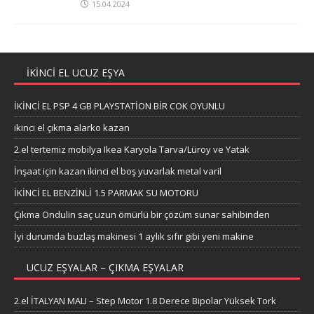
YA
TEŞHİR
İKEA
ÜRÜNL
ER IKEA
Gardro
p &
Dolap
Fiyatla
rı en
ucuz
fiyat
15.04.202
4
İKİNCİ EL UCUZ EŞYA
İKİNCİ EL PSP 4 GB PLAYSTATİON BİR COK OYUNLU
ikinci el çıkma alarko kazan