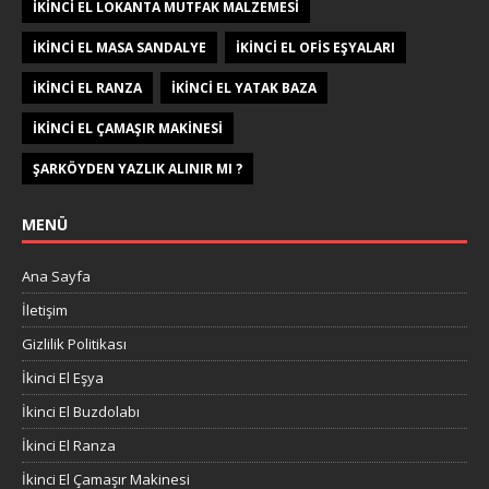
sapasağlam ürün
Çıkma çatı kerestesi İnşaatlık Kerestede​​ Kolay işlenir olması
ETIKETLER
ADAPAZARI 1740 ADA
ANTIKA EŞYA
IKINCI EL BULAŞIK MAKINESI
IKINCI EL BUZDOLABI
IKINCI EL IŞ MAKINELERI
IKINCI EL LOKANTA MUTFAK MALZEMESI
IKINCI EL MASA SANDALYE
IKINCI EL OFIS EŞYALARI
IKINCI EL RANZA
IKINCI EL YATAK BAZA
IKINCI EL ÇAMAŞIR MAKINESI
ŞARKÖYDEN YAZLIK ALINIR MI ?