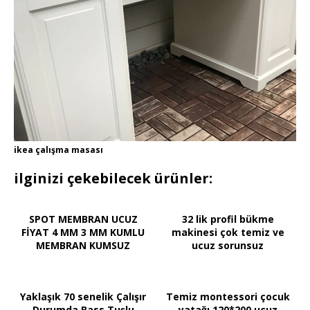
ikea çalışma masası
ilginizi çekebilecek ürünler:
SPOT MEMBRAN UCUZ
32 lik profil bükme
FİYAT 4 MM 3 MM KUMLU
makinesi çok temiz ve
MEMBRAN KUMSUZ
ucuz sorunsuz
Yaklaşık 70 senelik Çalışır
Temiz montessori çocuk
Durumda Bass Tuşlu
yatağı 120*200 ucuz