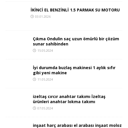
İKİNCİ EL BENZİNLİ 1.5 PARMAK SU MOTORU
03.01.2026
Çıkma Ondulin saç uzun ömürlü bir çözüm
sunar sahibinden
15.05.2024
İyi durumda buzlaş makinesi 1 aylık sıfır
gibi yeni makine
11.05.2024
izeltaş cırcır anahtar takımı İzeltaş
ürünleri anahtar lokma takımı
07.05.2024
inşaat harç arabası el arabası inşaat moloz