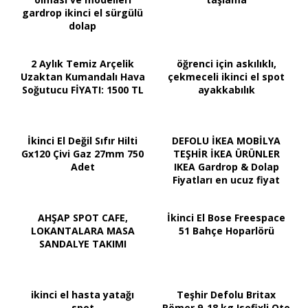
gardrop ikinci el sürgülü
dolap
2 Aylık Temiz Arçelik
öğrenci için askılıklı,
Uzaktan Kumandalı Hava
çekmeceli ikinci el spot
Soğutucu FİYATI: 1500 TL
ayakkabılık
İkinci El Değil Sıfır Hilti
DEFOLU İKEA MOBİLYA
Gx120 Çivi Gaz 27mm 750
TEŞHİR İKEA ÜRÜNLER
Adet
IKEA Gardrop & Dolap
Fiyatları en ucuz fiyat
AHŞAP SPOT CAFE,
İkinci El Bose Freespace
LOKANTALARA MASA
51 Bahçe Hoparlörü
SANDALYE TAKIMI
ikinci el hasta yatağı
Teşhir Defolu Britax
spot
Römer 9-18 kg Isofixli Oto