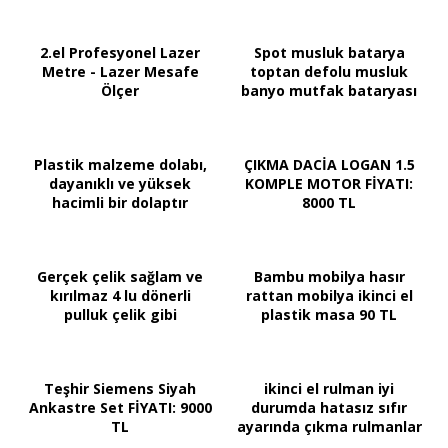
2.el Profesyonel Lazer
Spot musluk batarya
Metre - Lazer Mesafe
toptan defolu musluk
Ölçer
banyo mutfak bataryası
Plastik malzeme dolabı,
ÇIKMA DACİA LOGAN 1.5
dayanıklı ve yüksek
KOMPLE MOTOR FİYATI:
hacimli bir dolaptır
8000 TL
Gerçek çelik sağlam ve
Bambu mobilya hasır
kırılmaz 4 lu dönerli
rattan mobilya ikinci el
pulluk çelik gibi
plastik masa 90 TL
Teşhir Siemens Siyah
ikinci el rulman iyi
Ankastre Set FİYATI: 9000
durumda hatasız sıfır
TL
ayarında çıkma rulmanlar