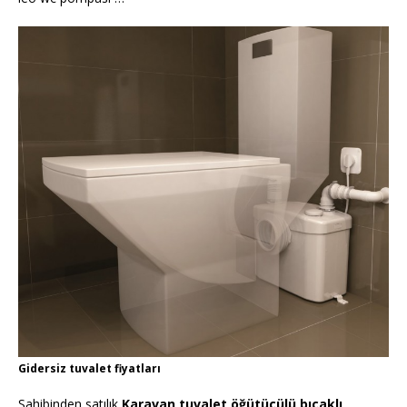
Gidersiz tuvalet fiyatları
Sahibinden satılık
Karavan tuvalet öğütücülü bıçaklı