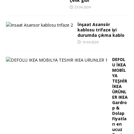
çelik gibi
23.04.2024
İnşaat Asansör
kablosu trifaze iyi
durumda çıkma kablo
19.04.2024
DEFOL
U İKEA
MOBİL
YA
TEŞHİR
İKEA
ÜRÜNL
ER IKEA
Gardro
p &
Dolap
Fiyatla
rı en
ucuz