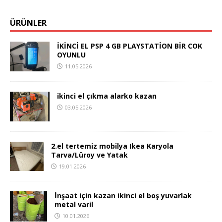
ÜRÜNLER
İKİNCİ EL PSP 4 GB PLAYSTATİON BİR COK
OYUNLU
11.05.2026
ikinci el çıkma alarko kazan
03.05.2026
2.el tertemiz mobilya Ikea Karyola
Tarva/Lüroy ve Yatak
19.01.2026
İnşaat için kazan ikinci el boş yuvarlak
metal varil
10.01.2026