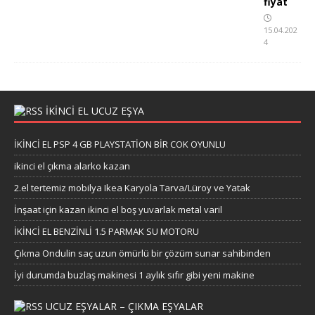
fiyat
15.04.202
4
İKİNCİ EL UCUZ EŞYA
İKİNCİ EL PSP 4 GB PLAYSTATİON BİR COK OYUNLU
ikinci el çıkma alarko kazan
2.el tertemiz mobilya Ikea Karyola Tarva/Lüroy ve Yatak
İnşaat için kazan ikinci el boş yuvarlak metal varil
İKİNCİ EL BENZİNLİ 1.5 PARMAK SU MOTORU
Çıkma Ondulin saç uzun ömürlü bir çözüm sunar sahibinden
İyi durumda buzlaş makinesi 1 aylık sıfır gibi yeni makine
UCUZ EŞYALAR – ÇIKMA EŞYALAR