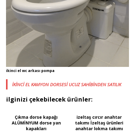
ikinci el wc arkası pompa
İKİNCİ EL KAMYON DORSESİ UCUZ SAHİBİNDEN SATILIK
ilginizi çekebilecek ürünler:
Çıkma dorse kapağı
izeltaş cırcır anahtar
ALÜMİNYUM dorse yan
takımı İzeltaş ürünleri
kapakları
anahtar lokma takımı