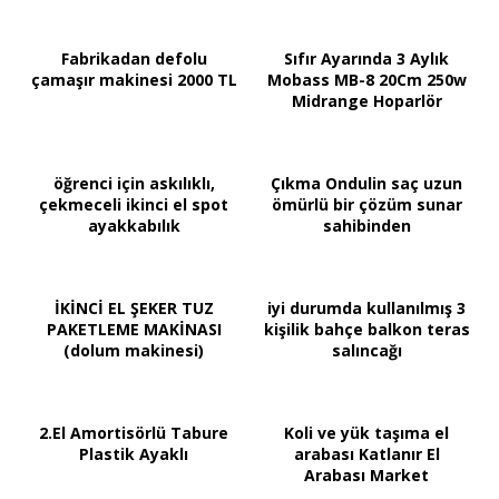
Fabrikadan defolu
Sıfır Ayarında 3 Aylık
çamaşır makinesi 2000 TL
Mobass MB-8 20Cm 250w
Midrange Hoparlör
öğrenci için askılıklı,
Çıkma Ondulin saç uzun
çekmeceli ikinci el spot
ömürlü bir çözüm sunar
ayakkabılık
sahibinden
İKİNCİ EL ŞEKER TUZ
iyi durumda kullanılmış 3
PAKETLEME MAKİNASI
kişilik bahçe balkon teras
(dolum makinesi)
salıncağı
2.El Amortisörlü Tabure
Koli ve yük taşıma el
Plastik Ayaklı
arabası Katlanır El
Arabası Market