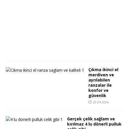
0
3
.
0
5
.
2
0
2
4
Çıkma ikinci el
merdiven ve
ayrılabilen
ranzalar ile
konfor ve
güvenlik
29.04.2024
Gerçek çelik sağlam ve
kırılmaz 4 lu dönerli pulluk