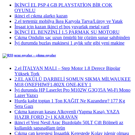
İKİNCİ EL PSP 4 GB PLAYSTATİON BİR COK
OYUNLU
ikinci el çıkma alarko kazan
2.el tertemiz mobilya Ikea Karyola Tarva/Lüroy ve Yatak
İnşaat için kazan ikinci el boş yuvarlak metal varil
İKİNCİ EL BENZİNLİ 1.5 PARMAK SU MOTORU
Çıkma Ondulin saç uzun ömürlü bir çözüm sunar sahibinden
İyi durumda buzlaş makinesi 1 aylık sıfır gibi yeni makine
ucuz eşyalar – çıkma eşyalar
2.el İTALYAN MALI – Step Motor 1.8 Derece Bipolar
Yüksek Tork
2.EL AKÜLÜ DARBELİ SOMUN SIKMA MİLWAUKEE
M18 ONEFHIWF1-802X ONE-KEY 1
İyi durumda HP LaserJet Pro M102W G3Q35A Wi-Fi Mono
Lazer Yazıcı
Hurda kağıt toptan 1 Ton KAĞIT Ne Kazandırır? 177 Kg
Sera Gazı
Çıkma karavan kasası Alkovenli (Yapma Kasa). YAZA
HAZIR FORD 2+1 KARAVAN
ikinci el Yeni Nesil Araç Buzdolabı 50LT Çift Bölmeli az
kullanıldı sapasağlam ürün
Çıkma çatı kerestesi İnşaatlık Kerestede​​ Kolay işlenir olması