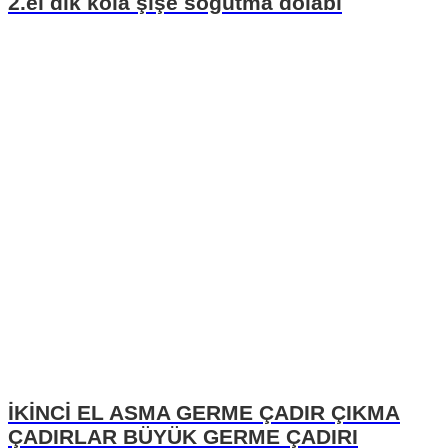
2.el dik kola şişe soğutma dolabı
İKİNCİ EL ASMA GERME ÇADIR ÇIKMA
ÇADIRLAR BÜYÜK GERME ÇADIRI