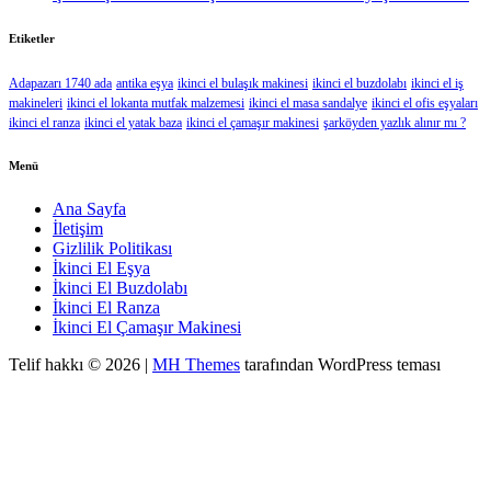
Etiketler
Adapazarı 1740 ada
antika eşya
ikinci el bulaşık makinesi
ikinci el buzdolabı
ikinci el iş
makineleri
ikinci el lokanta mutfak malzemesi
ikinci el masa sandalye
ikinci el ofis eşyaları
ikinci el ranza
ikinci el yatak baza
ikinci el çamaşır makinesi
şarköyden yazlık alınır mı ?
Menü
Ana Sayfa
İletişim
Gizlilik Politikası
İkinci El Eşya
İkinci El Buzdolabı
İkinci El Ranza
İkinci El Çamaşır Makinesi
Telif hakkı © 2026 |
MH Themes
tarafından WordPress teması