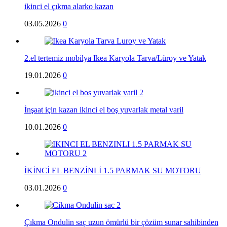
ikinci el çıkma alarko kazan
03.05.2026
0
2.el tertemiz mobilya Ikea Karyola Tarva/Lüroy ve Yatak
19.01.2026
0
İnşaat için kazan ikinci el boş yuvarlak metal varil
10.01.2026
0
İKİNCİ EL BENZİNLİ 1.5 PARMAK SU MOTORU
03.01.2026
0
Çıkma Ondulin saç uzun ömürlü bir çözüm sunar sahibinden