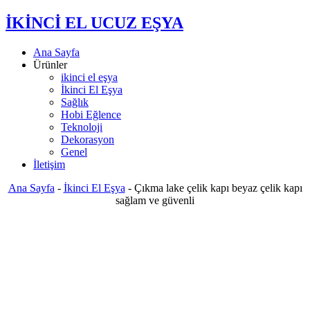
İKİNCİ EL UCUZ EŞYA
Ana Sayfa
Ürünler
ikinci el eşya
İkinci El Eşya
Sağlık
Hobi Eğlence
Teknoloji
Dekorasyon
Genel
İletişim
Ana Sayfa
-
İkinci El Eşya
-
Çıkma lake çelik kapı beyaz çelik kapı
sağlam ve güvenli