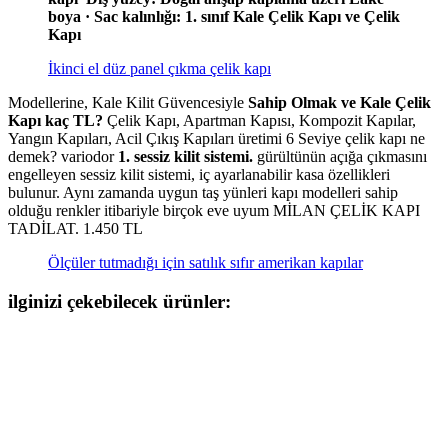
boya · Sac kalınlığı: 1. sınıf Kale Çelik Kapı ve Çelik
Kapı
İkinci el düz panel çıkma çelik kapı
Modellerine, Kale Kilit Güvencesiyle
Sahip Olmak ve Kale Çelik
Kapı kaç TL?
Çelik Kapı, Apartman Kapısı, Kompozit Kapılar,
Yangın Kapıları, Acil Çıkış Kapıları üretimi 6 Seviye çelik kapı ne
demek? variodor
1. sessiz kilit sistemi.
gürültünün açığa çıkmasını
engelleyen sessiz kilit sistemi, iç ayarlanabilir kasa özellikleri
bulunur. Aynı zamanda uygun taş yünleri kapı modelleri sahip
olduğu renkler itibariyle birçok eve uyum MİLAN ÇELİK KAPI
TADİLAT. 1.450 TL
Ölçüler tutmadığı için satılık sıfır amerikan kapılar
ilginizi çekebilecek ürünler: