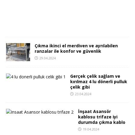
5
.
2
0
2
4
Çıkma ikinci el merdiven ve ayrılabilen
ranzalar ile konfor ve güvenlik
29.04.2024
Gerçek çelik sağlam ve
kırılmaz 4 lu dönerli pulluk
çelik gibi
23.04.2024
İnşaat Asansör
kablosu trifaze iyi
durumda çıkma kablo
19.04.2024