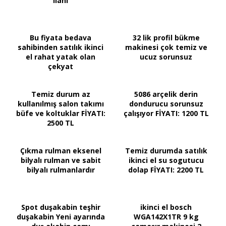
ilanı
Bu fiyata bedava
32 lik profil bükme
sahibinden satılık ikinci
makinesi çok temiz ve
el rahat yatak olan
ucuz sorunsuz
çekyat
Temiz durum az
5086 arçelik derin
kullanılmış salon takımı
dondurucu sorunsuz
büfe ve koltuklar FİYATI:
çalışıyor FİYATI: 1200 TL
2500 TL
Çıkma rulman eksenel
Temiz durumda satılık
bilyalı rulman ve sabit
ikinci el su sogutucu
bilyalı rulmanlardır
dolap FİYATI: 2200 TL
Spot duşakabin teşhir
ikinci el bosch
duşakabin Yeni ayarında
WGA142X1TR 9 kg