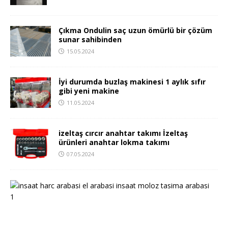
Çıkma Ondulin saç uzun ömürlü bir çözüm
sunar sahibinden
15.05.2024
İyi durumda buzlaş makinesi 1 aylık sıfır
gibi yeni makine
11.05.2024
izeltaş cırcır anahtar takımı İzeltaş
ürünleri anahtar lokma takımı
07.05.2024
i
n
ş
a
a