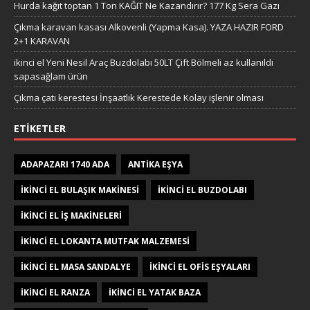
Hurda kağıt toptan 1 Ton KAĞIT Ne Kazandırır? 177 Kg Sera Gazı
Çıkma karavan kasası Alkovenli (Yapma Kasa). YAZA HAZIR FORD
2+1 KARAVAN
ikinci el Yeni Nesil Araç Buzdolabı 50LT Çift Bölmeli az kullanıldı
sapasağlam ürün
Çıkma çatı kerestesi İnşaatlık Kerestede​​ Kolay işlenir olması
ETIKETLER
ADAPAZARI 1740 ADA
ANTIKA EŞYA
IKINCI EL BULAŞIK MAKINESI
IKINCI EL BUZDOLABI
IKINCI EL IŞ MAKINELERI
IKINCI EL LOKANTA MUTFAK MALZEMESI
IKINCI EL MASA SANDALYE
IKINCI EL OFIS EŞYALARI
IKINCI EL RANZA
IKINCI EL YATAK BAZA