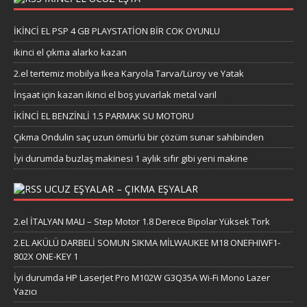
İKİNCİ EL PSP 4 GB PLAYSTATİON BİR COK OYUNLU
ikinci el çıkma alarko kazan
2.el tertemiz mobilya Ikea Karyola Tarva/Lüroy ve Yatak
İnşaat için kazan ikinci el boş yuvarlak metal varil
İKİNCİ EL BENZİNLİ 1.5 PARMAK SU MOTORU
Çıkma Ondulin saç uzun ömürlü bir çözüm sunar sahibinden
İyi durumda buzlaş makinesi 1 aylık sıfır gibi yeni makine
UCUZ EŞYALAR – ÇIKMA EŞYALAR
2.el İTALYAN MALI – Step Motor 1.8 Derece Bipolar Yüksek Tork
2.EL AKÜLÜ DARBELİ SOMUN SIKMA MİLWAUKEE M18 ONEFHIWF1-
802X ONE-KEY 1
İyi durumda HP LaserJet Pro M102W G3Q35A Wi-Fi Mono Lazer
Yazıcı