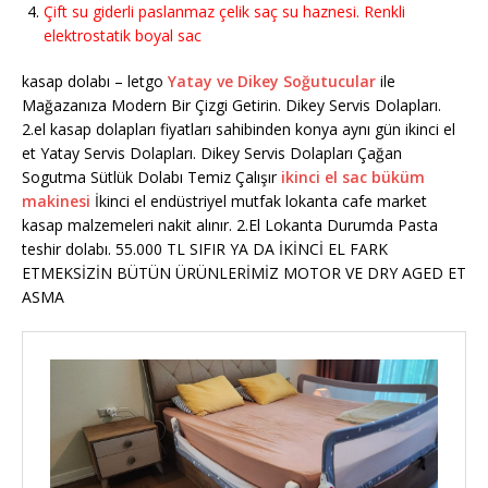
Çift su giderli paslanmaz çelik saç su haznesi. Renkli
elektrostatik boyal sac
kasap dolabı – letgo
Yatay ve Dikey Soğutucular
ile
Mağazanıza Modern Bir Çizgi Getirin. Dikey Servis Dolapları.
2.el kasap dolapları fiyatları sahibinden konya aynı gün ikinci el
et Yatay Servis Dolapları. Dikey Servis Dolapları Çağan
Sogutma Sütlük Dolabı Temiz Çalışır
ikinci el sac büküm
makinesi
İkinci el endüstriyel mutfak lokanta cafe market
kasap malzemeleri nakit alınır. 2.El Lokanta Durumda Pasta
teshir dolabı. 55.000 TL SIFIR YA DA İKİNCİ EL FARK
ETMEKSİZİN BÜTÜN ÜRÜNLERİMİZ MOTOR VE DRY AGED ET
ASMA