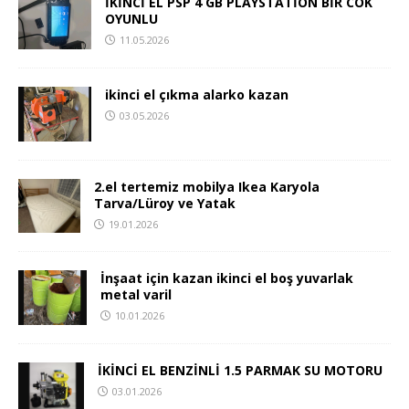
İKİNCİ EL PSP 4 GB PLAYSTATİON BİR COK
OYUNLU
11.05.2026
ikinci el çıkma alarko kazan
03.05.2026
2.el tertemiz mobilya Ikea Karyola
Tarva/Lüroy ve Yatak
19.01.2026
İnşaat için kazan ikinci el boş yuvarlak
metal varil
10.01.2026
İKİNCİ EL BENZİNLİ 1.5 PARMAK SU MOTORU
03.01.2026