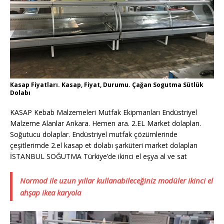
Kasap Fiyatları. Kasap, Fiyat, Durumu. Çağan Sogutma Sütlük
Dolabı
KASAP Kebab Malzemeleri Mutfak Ekipmanları Endüstriyel
Malzeme Alanlar Ankara. Hemen ara. 2.EL Market dolapları.
Soğutucu dolaplar. Endüstriyel mutfak çözümlerinde
çeşitlerimde 2.el kasap et dolabı şarküteri market dolapları
İSTANBUL SOĞUTMA Türkiye’de ikinci el eşya al ve sat
Normod ile uzun yıllar kullanabileceğiniz modüler ikinci el
ahşap ikea karyola