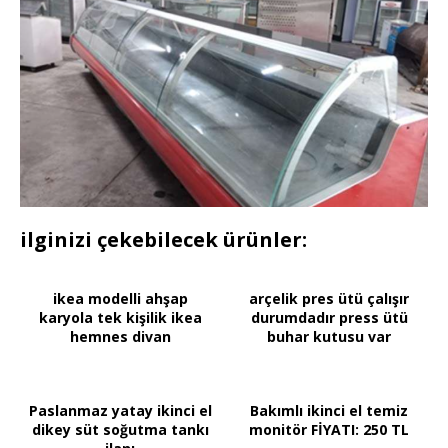
ilginizi çekebilecek ürünler:
ikea modelli ahşap
arçelik pres ütü çalışır
karyola tek kişilik ikea
durumdadır press ütü
hemnes divan
buhar kutusu var
Paslanmaz yatay ikinci el
Bakımlı ikinci el temiz
dikey süt soğutma tankı
monitör FİYATI: 250 TL