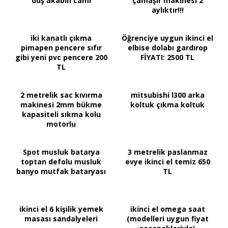
duş akabin camı
çamaşır makinesi 2
aylıktır!!!
iki kanatlı çıkma
Öğrenciye uygun ikinci el
pimapen pencere sıfır
elbise dolabı gardırop
gibi yeni pvc pencere 200
FİYATI: 2500 TL
TL
2 metrelik sac kıvırma
mitsubishi l300 arka
makinesi 2mm bükme
koltuk çıkma koltuk
kapasiteli sıkma kolu
motorlu
Spot musluk batarya
3 metrelik paslanmaz
toptan defolu musluk
evye ikinci el temiz 650
banyo mutfak bataryası
TL
ikinci el 6 kişilik yemek
ikinci el omega saat
masası sandalyeleri
(modelleri uygun fiyat