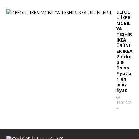
DEFOL
U İKEA
MOBİL
YA
TEŞHİR
İKEA
ÜRÜNL
ER IKEA
Gardro
p &
Dolap
Fiyatla
rı en
ucuz
fiyat
15.04.202
4
İKİNCİ EL UCUZ EŞYA