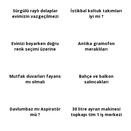
Sürgülü raylı dolaplar
İstikbal koltuk takımları
evimizin vazgeçilmezi
iyi mi ?
Evinizi boyarken doğru
Antika gramofon
renk seçimi üzerine
meraklıları
Mutfak duvarları fayans
Bahçe ve balkon
mı olmalı
salıncakları
Davlumbaz mı Aspiratör
30 litre ayran makinesi
mü ?
topkapı tim 1 iş merkezi