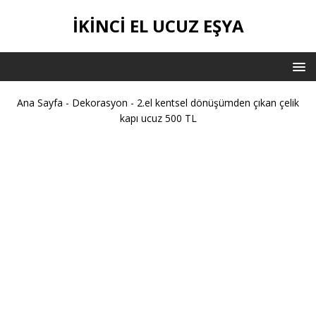
İKİNCİ EL UCUZ EŞYA
Ana Sayfa
-
Dekorasyon
-
2.el kentsel dönüşümden çıkan çelik
kapı ucuz 500 TL