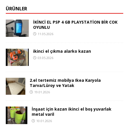
ÜRÜNLER
İKİNCİ EL PSP 4 GB PLAYSTATİON BİR COK
OYUNLU
11.05.2026
ikinci el çıkma alarko kazan
03.05.2026
2.el tertemiz mobilya Ikea Karyola
Tarva/Lüroy ve Yatak
19.01.2026
İnşaat için kazan ikinci el boş yuvarlak
metal varil
10.01.2026