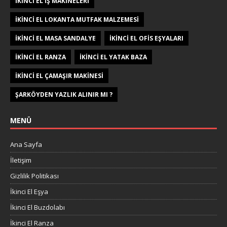
IKINCI EL IŞ MAKINELERI
IKINCI EL LOKANTA MUTFAK MALZEMESI
IKINCI EL MASA SANDALYE
IKINCI EL OFIS EŞYALARI
IKINCI EL RANZA
IKINCI EL YATAK BAZA
IKINCI EL ÇAMAŞIR MAKINESI
ŞARKÖYDEN YAZLIK ALINIR MI ?
MENÜ
Ana Sayfa
İletişim
Gizlilik Politikası
İkinci El Eşya
İkinci El Buzdolabı
İkinci El Ranza