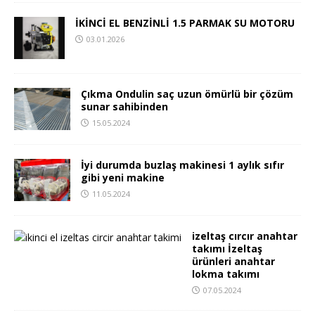
İKİNCİ EL BENZİNLİ 1.5 PARMAK SU MOTORU
03.01.2026
Çıkma Ondulin saç uzun ömürlü bir çözüm
sunar sahibinden
15.05.2024
İyi durumda buzlaş makinesi 1 aylık sıfır
gibi yeni makine
11.05.2024
izeltaş cırcır anahtar
takımı İzeltaş
ürünleri anahtar
lokma takımı
07.05.2024