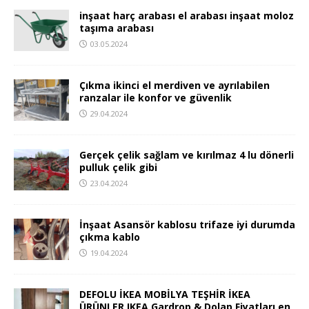
inşaat harç arabası el arabası inşaat moloz
taşıma arabası
03.05.2024
Çıkma ikinci el merdiven ve ayrılabilen
ranzalar ile konfor ve güvenlik
29.04.2024
Gerçek çelik sağlam ve kırılmaz 4 lu dönerli
pulluk çelik gibi
23.04.2024
İnşaat Asansör kablosu trifaze iyi durumda
çıkma kablo
19.04.2024
DEFOLU İKEA MOBİLYA TEŞHİR İKEA
ÜRÜNLER IKEA Gardrop & Dolap Fiyatları en