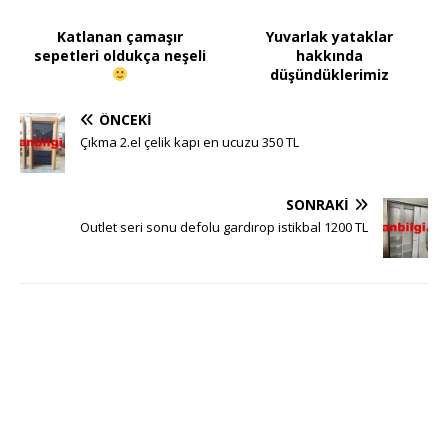
Katlanan çamaşır
Yuvarlak yataklar
sepetleri oldukça neşeli
hakkında
düşündüklerimiz
ÖNCEKI
Çıkma 2.el çelik kapı en ucuzu 350 TL
SONRAKI
Outlet seri sonu defolu gardırop istikbal 1200 TL