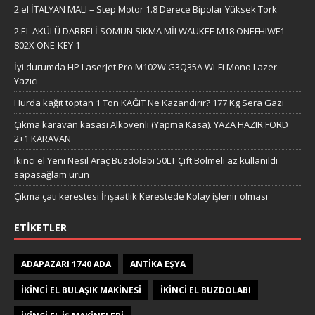
2.el İTALYAN MALI – Step Motor 1.8 Derece Bipolar Yüksek Tork
2.EL AKÜLÜ DARBELİ SOMUN SIKMA MİLWAUKEE M18 ONEFHIWF1-
802X ONE-KEY 1
İyi durumda HP LaserJet Pro M102W G3Q35A Wi-Fi Mono Lazer
Yazıcı
Hurda kağıt toptan 1 Ton KAĞIT Ne Kazandırır? 177 Kg Sera Gazı
Çıkma karavan kasası Alkovenli (Yapma Kasa). YAZA HAZIR FORD
2+1 KARAVAN
ikinci el Yeni Nesil Araç Buzdolabı 50LT Çift Bölmeli az kullanıldı
sapasağlam ürün
Çıkma çatı kerestesi İnşaatlık Kerestede​​ Kolay işlenir olması
ETIKETLER
ADAPAZARI 1740 ADA
ANTIKA EŞYA
IKINCI EL BULAŞIK MAKINESI
IKINCI EL BUZDOLABI