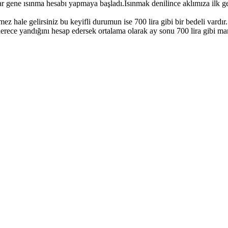
r gene ısınma hesabı yapmaya başladı.Isınmak denilince aklımıza ilk 
ez hale gelirsiniz bu keyifli durumun ise 700 lira gibi bir bedeli vardır.
ece yandığını hesap edersek ortalama olarak ay sonu 700 lira gibi many