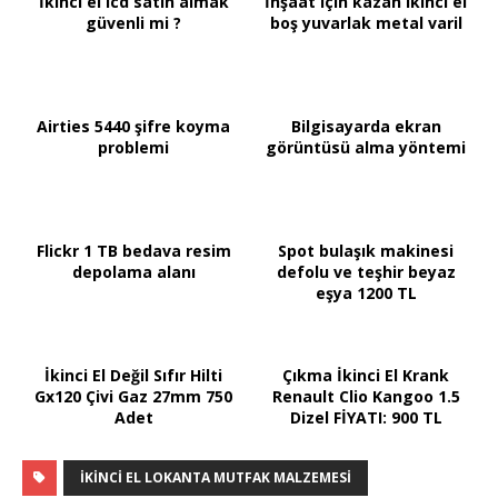
İkinci el lcd satın almak
İnşaat için kazan ikinci el
güvenli mi ?
boş yuvarlak metal varil
Airties 5440 şifre koyma
Bilgisayarda ekran
problemi
görüntüsü alma yöntemi
Flickr 1 TB bedava resim
Spot bulaşık makinesi
depolama alanı
defolu ve teşhir beyaz
eşya 1200 TL
İkinci El Değil Sıfır Hilti
Çıkma İkinci El Krank
Gx120 Çivi Gaz 27mm 750
Renault Clio Kangoo 1.5
Adet
Dizel FİYATI: 900 TL
IKINCI EL LOKANTA MUTFAK MALZEMESI