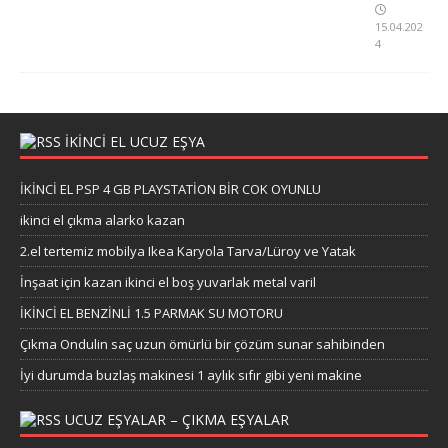
15.04.202
4
İKİNCİ EL UCUZ EŞYA
İKİNCİ EL PSP 4 GB PLAYSTATİON BİR COK OYUNLU
ikinci el çıkma alarko kazan
2.el tertemiz mobilya Ikea Karyola Tarva/Lüroy ve Yatak
İnşaat için kazan ikinci el boş yuvarlak metal varil
İKİNCİ EL BENZİNLİ 1.5 PARMAK SU MOTORU
Çıkma Ondulin saç uzun ömürlü bir çözüm sunar sahibinden
İyi durumda buzlaş makinesi 1 aylık sıfır gibi yeni makine
UCUZ EŞYALAR – ÇIKMA EŞYALAR