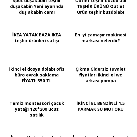
Spot duşakabin teşhir
Outlet teşhir buzdolabı
duşakabin Yeni ayarında
TEŞHİR ÜRÜNÜ Outlet
duş akabin camı
Ürün teşhir buzdolabı
İKEA YATAK BAZA IKEA
En iyi çamaşır makinesi
teşhir ürünleri satışı
markası nelerdir?
ikinci el dosya dolabı ofis
Çıkma Gidersiz tuvalet
büro evrak saklama
fiyatları ikinci el wc
FİYATI: 350 TL
arkası pompa
Temiz montessori çocuk
İKİNCİ EL BENZİNLİ 1.5
yatağı 120*200 ucuz
PARMAK SU MOTORU
satılık