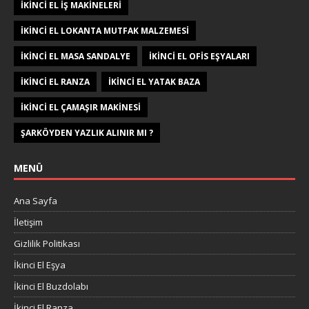
IKINCI EL IŞ MAKINELERI
IKINCI EL LOKANTA MUTFAK MALZEMESI
IKINCI EL MASA SANDALYE
IKINCI EL OFIS EŞYALARI
IKINCI EL RANZA
IKINCI EL YATAK BAZA
IKINCI EL ÇAMAŞIR MAKINESI
ŞARKÖYDEN YAZLIK ALINIR MI ?
MENÜ
Ana Sayfa
İletişim
Gizlilik Politikası
İkinci El Eşya
İkinci El Buzdolabı
İkinci El Ranza