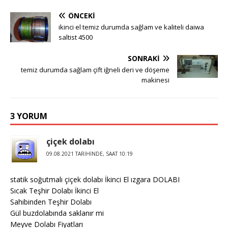
ÖNCEKI
ikinci el temiz durumda sağlam ve kaliteli daiwa
saltist 4500
SONRAKI
temiz durumda sağlam çift iğneli deri ve döşeme
makinesi
3 YORUM
çiçek dolabı
09.08.2021 TARIHINDE, SAAT 10:19
statik soğutmalı çiçek dolabı İkinci El ızgara DOLABI
Sıcak Teşhir Dolabı İkinci El
Sahibinden Teşhir Dolabı
Gül buzdolabında saklanır mi
Meyve Dolabı Fiyatları