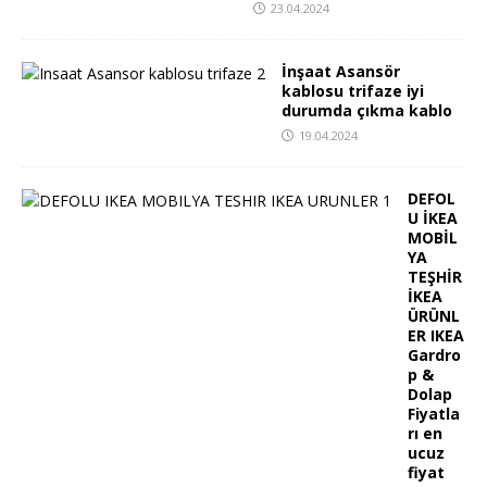
23.04.2024
İnşaat Asansör
kablosu trifaze iyi
durumda çıkma kablo
19.04.2024
DEFOL
U İKEA
MOBİL
YA
TEŞHİR
İKEA
ÜRÜNL
ER IKEA
Gardro
p &
Dolap
Fiyatla
rı en
ucuz
fiyat