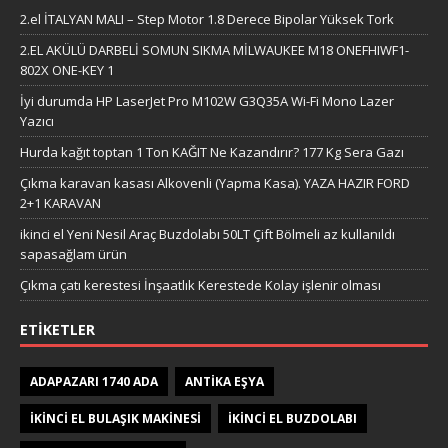
2.el İTALYAN MALI – Step Motor 1.8 Derece Bipolar Yüksek Tork
2.EL AKÜLÜ DARBELİ SOMUN SIKMA MİLWAUKEE M18 ONEFHIWF1-
802X ONE-KEY 1
İyi durumda HP LaserJet Pro M102W G3Q35A Wi-Fi Mono Lazer
Yazıcı
Hurda kağıt toptan 1 Ton KAĞIT Ne Kazandırır? 177 Kg Sera Gazı
Çıkma karavan kasası Alkovenli (Yapma Kasa). YAZA HAZIR FORD
2+1 KARAVAN
ikinci el Yeni Nesil Araç Buzdolabı 50LT Çift Bölmeli az kullanıldı
sapasağlam ürün
Çıkma çatı kerestesi İnşaatlık Kerestede​​ Kolay işlenir olması
ETIKETLER
ADAPAZARI 1740 ADA
ANTIKA EŞYA
IKINCI EL BULAŞIK MAKINESI
IKINCI EL BUZDOLABI