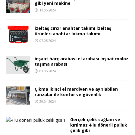
gibi yeni makine
11.05.2024
izeltaş cırcır anahtar takımı İzeltaş
ürünleri anahtar lokma takımı
07.05.2024
inşaat harç arabası el arabası inşaat moloz
taşıma arabası
03.05.2024
Çıkma ikinci el merdiven ve ayrılabilen
ranzalar ile konfor ve güvenlik
29.04.2024
Gerçek çelik sağlam ve
kırılmaz 4 lu dönerli pulluk
çelik gibi