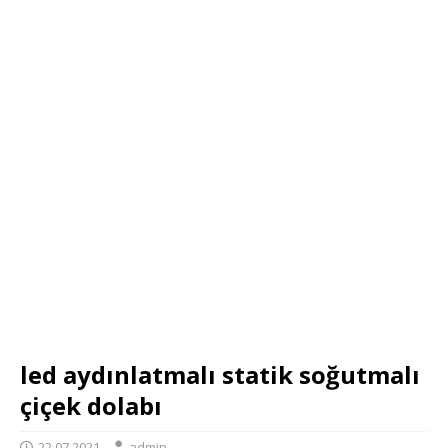
led aydınlatmalı statik soğutmalı
çiçek dolabı
22.07.2021
admin