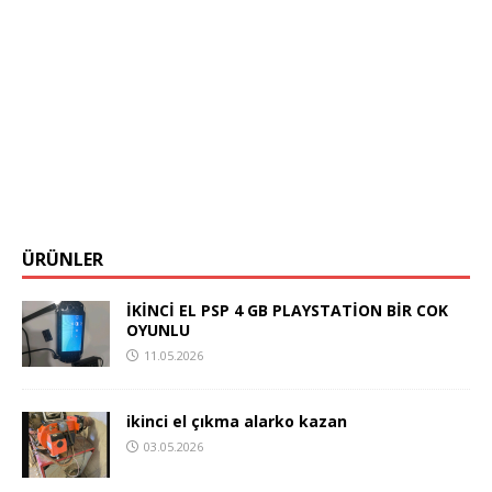
ÜRÜNLER
İKİNCİ EL PSP 4 GB PLAYSTATİON BİR COK
OYUNLU
11.05.2026
ikinci el çıkma alarko kazan
03.05.2026