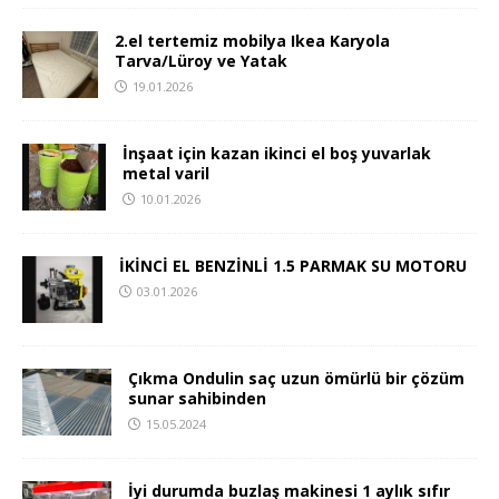
2.el tertemiz mobilya Ikea Karyola
Tarva/Lüroy ve Yatak
19.01.2026
İnşaat için kazan ikinci el boş yuvarlak
metal varil
10.01.2026
İKİNCİ EL BENZİNLİ 1.5 PARMAK SU MOTORU
03.01.2026
Çıkma Ondulin saç uzun ömürlü bir çözüm
sunar sahibinden
15.05.2024
İyi durumda buzlaş makinesi 1 aylık sıfır