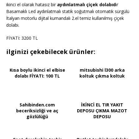
ikinci el olarak hatasız bir
aydınlatmalı çiçek dolabıd
ır
Basamaklı Led aydınlatmalı statik soğutmalı otomatik sürgülü
İtalyan motorlu dijital kumandalı 2.el temiz kullanılmış çiçek
dolabı.
FİYATI: 3200 TL
ilginizi çekebilecek ürünler:
Kısa boylu ikinci el elbise
mitsubishi l300 arka
dolabı FİYATI: 100 TL
koltuk çıkma koltuk
Sahibinden.com
İKİNCİ EL TIR YAKIT
beceriksizliği ve aç
DEPOSU ÇIKMA MAZOT
gözlülüğü
DEPOSU