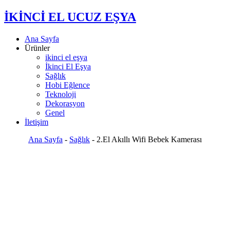
İKİNCİ EL UCUZ EŞYA
Ana Sayfa
Ürünler
ikinci el eşya
İkinci El Eşya
Sağlık
Hobi Eğlence
Teknoloji
Dekorasyon
Genel
İletişim
Ana Sayfa
-
Sağlık
-
2.El Akıllı Wifi Bebek Kamerası