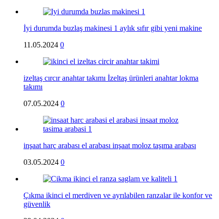
İyi durumda buzlaş makinesi 1 aylık sıfır gibi yeni makine
11.05.2024
0
izeltaş cırcır anahtar takımı İzeltaş ürünleri anahtar lokma
takımı
07.05.2024
0
inşaat harç arabası el arabası inşaat moloz taşıma arabası
03.05.2024
0
Çıkma ikinci el merdiven ve ayrılabilen ranzalar ile konfor ve
güvenlik