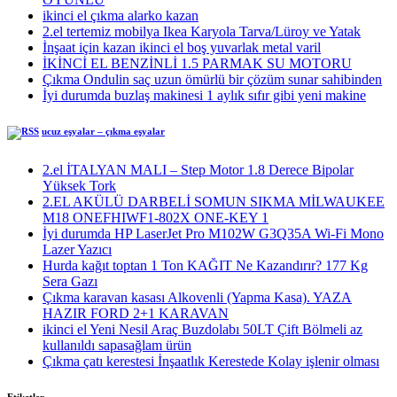
ikinci el çıkma alarko kazan
2.el tertemiz mobilya Ikea Karyola Tarva/Lüroy ve Yatak
İnşaat için kazan ikinci el boş yuvarlak metal varil
İKİNCİ EL BENZİNLİ 1.5 PARMAK SU MOTORU
Çıkma Ondulin saç uzun ömürlü bir çözüm sunar sahibinden
İyi durumda buzlaş makinesi 1 aylık sıfır gibi yeni makine
ucuz eşyalar – çıkma eşyalar
2.el İTALYAN MALI – Step Motor 1.8 Derece Bipolar
Yüksek Tork
2.EL AKÜLÜ DARBELİ SOMUN SIKMA MİLWAUKEE
M18 ONEFHIWF1-802X ONE-KEY 1
İyi durumda HP LaserJet Pro M102W G3Q35A Wi-Fi Mono
Lazer Yazıcı
Hurda kağıt toptan 1 Ton KAĞIT Ne Kazandırır? 177 Kg
Sera Gazı
Çıkma karavan kasası Alkovenli (Yapma Kasa). YAZA
HAZIR FORD 2+1 KARAVAN
ikinci el Yeni Nesil Araç Buzdolabı 50LT Çift Bölmeli az
kullanıldı sapasağlam ürün
Çıkma çatı kerestesi İnşaatlık Kerestede​​ Kolay işlenir olması
Etiketler