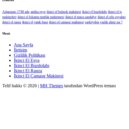
Adapazarı 1740 ada
antika eşya
ikinci el bulaşık makinesi
ikinci el buzdolabı
ikinci el iş
makineleri
ikinci el lokanta mutfak malzemesi
ikinci el masa sandalye
ikinci el ofis eşyaları
ikinci el ranza
ikinci el yatak baza
ikinci el çamaşır makinesi
şarköyden yazlık alınır mı ?
Menü
Ana Sayfa
İletişim
Gizlilik Politikası
İkinci El Eşya
İkinci El Buzdolabı
İkinci El Ranza
İkinci El Çamaşır Makinesi
Telif hakkı © 2026 |
MH Themes
tarafından WordPress teması