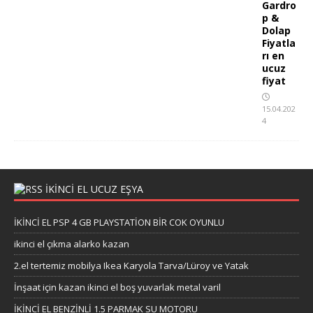
Gardro
p &
Dolap
Fiyatla
rı en
ucuz
fiyat
15.04.202
4
İKİNCİ EL UCUZ EŞYA
İKİNCİ EL PSP 4 GB PLAYSTATİON BİR COK OYUNLU
ikinci el çıkma alarko kazan
2.el tertemiz mobilya Ikea Karyola Tarva/Lüroy ve Yatak
İnşaat için kazan ikinci el boş yuvarlak metal varil
İKİNCİ EL BENZİNLİ 1.5 PARMAK SU MOTORU