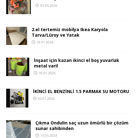
03.05.2026
2.el tertemiz mobilya Ikea Karyola
Tarva/Lüroy ve Yatak
19.01.2026
İnşaat için kazan ikinci el boş yuvarlak
metal varil
10.01.2026
İKİNCİ EL BENZİNLİ 1.5 PARMAK SU MOTORU
03.01.2026
Çıkma Ondulin saç uzun ömürlü bir çözüm
sunar sahibinden
15.05.2024