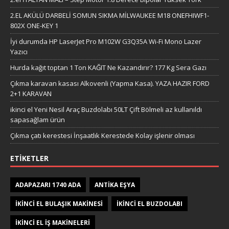
2.EL AKÜLÜ DARBELİ SOMUN SIKMA MİLWAUKEE M18 ONEFHIWF1-
802X ONE-KEY 1
İyi durumda HP LaserJet Pro M102W G3Q35A Wi-Fi Mono Lazer
Yazıcı
Hurda kağıt toptan 1 Ton KAĞIT Ne Kazandırır? 177 Kg Sera Gazı
Çıkma karavan kasası Alkovenli (Yapma Kasa). YAZA HAZIR FORD
2+1 KARAVAN
ikinci el Yeni Nesil Araç Buzdolabı 50LT Çift Bölmeli az kullanıldı
sapasağlam ürün
Çıkma çatı kerestesi İnşaatlık Kerestede​​ Kolay işlenir olması
ETIKETLER
ADAPAZARI 1740 ADA
ANTIKA EŞYA
IKINCI EL BULAŞIK MAKINESI
IKINCI EL BUZDOLABI
IKINCI EL IŞ MAKINELERI