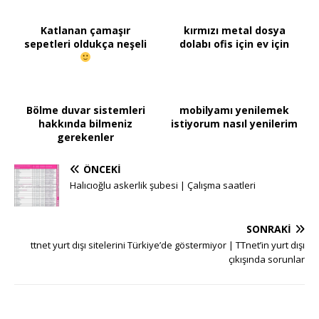
Katlanan çamaşır
kırmızı metal dosya
sepetleri oldukça neşeli
dolabı ofis için ev için
Bölme duvar sistemleri
mobilyamı yenilemek
hakkında bilmeniz
istiyorum nasıl yenilerim
gerekenler
ÖNCEKI
Halıcıoğlu askerlik şubesi | Çalışma saatleri
SONRAKI
ttnet yurt dışı sitelerini Türkiye’de göstermiyor | TTnet’in yurt dışı
çıkışında sorunlar