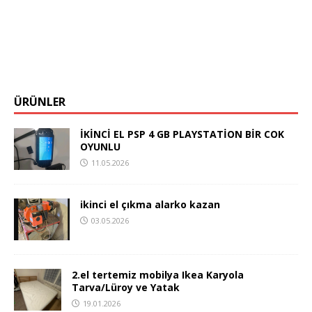
ÜRÜNLER
İKİNCİ EL PSP 4 GB PLAYSTATİON BİR COK
OYUNLU
11.05.2026
ikinci el çıkma alarko kazan
03.05.2026
2.el tertemiz mobilya Ikea Karyola
Tarva/Lüroy ve Yatak
19.01.2026