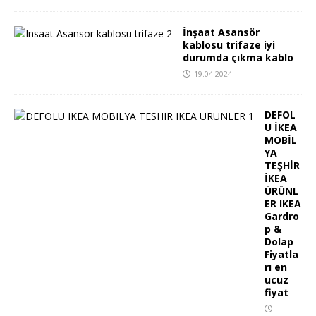
İnşaat Asansör
kablosu trifaze iyi
durumda çıkma kablo
19.04.2024
DEFOL
U İKEA
MOBİL
YA
TEŞHİR
İKEA
ÜRÜNL
ER IKEA
Gardro
p &
Dolap
Fiyatla
rı en
ucuz
fiyat