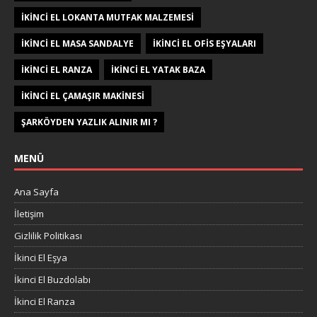
IKINCI EL LOKANTA MUTFAK MALZEMESI
IKINCI EL MASA SANDALYE
IKINCI EL OFIS EŞYALARI
IKINCI EL RANZA
IKINCI EL YATAK BAZA
IKINCI EL ÇAMAŞIR MAKINESI
ŞARKÖYDEN YAZLIK ALINIR MI ?
MENÜ
Ana Sayfa
İletişim
Gizlilik Politikası
İkinci El Eşya
İkinci El Buzdolabı
İkinci El Ranza