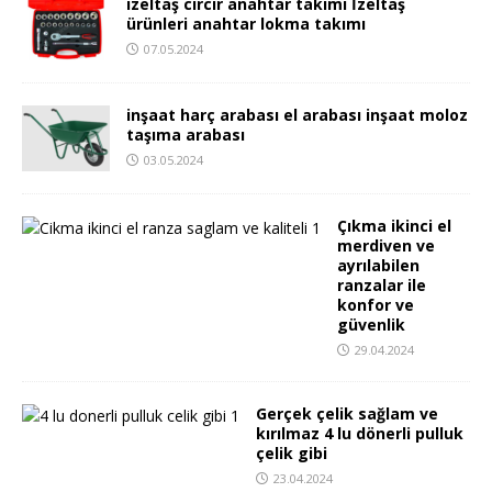
izeltaş cırcır anahtar takımı İzeltaş
ürünleri anahtar lokma takımı
07.05.2024
inşaat harç arabası el arabası inşaat moloz
taşıma arabası
03.05.2024
Çıkma ikinci el
merdiven ve
ayrılabilen
ranzalar ile
konfor ve
güvenlik
29.04.2024
Gerçek çelik sağlam ve
kırılmaz 4 lu dönerli pulluk
çelik gibi
23.04.2024