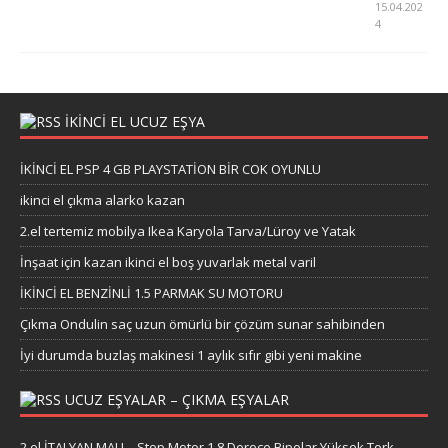
15.04.202
4
İKİNCİ EL UCUZ EŞYA
İKİNCİ EL PSP 4 GB PLAYSTATİON BİR COK OYUNLU
ikinci el çıkma alarko kazan
2.el tertemiz mobilya Ikea Karyola Tarva/Lüroy ve Yatak
İnşaat için kazan ikinci el boş yuvarlak metal varil
İKİNCİ EL BENZİNLİ 1.5 PARMAK SU MOTORU
Çıkma Ondulin saç uzun ömürlü bir çözüm sunar sahibinden
İyi durumda buzlaş makinesi 1 aylık sıfır gibi yeni makine
UCUZ EŞYALAR – ÇIKMA EŞYALAR
2.el İTALYAN MALI – Step Motor 1.8 Derece Bipolar Yüksek Tork