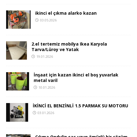
ikinci el çıkma alarko kazan
03.05.2026
2.el tertemiz mobilya Ikea Karyola
Tarva/Lüroy ve Yatak
19.01.2026
İnşaat için kazan ikinci el boş yuvarlak
metal varil
10.01.2026
İKİNCİ EL BENZİNLİ 1.5 PARMAK SU MOTORU
03.01.2026
Çıkma Ondulin saç uzun ömürlü bir çözüm