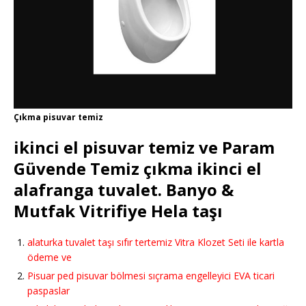
Çıkma pisuvar temiz
ikinci el pisuvar temiz ve Param
Güvende Temiz çıkma ikinci el
alafranga tuvalet. Banyo &
Mutfak Vitrifiye Hela taşı
alaturka tuvalet taşı sıfır tertemiz Vitra Klozet Seti ile kartla
ödeme ve
Pisuar ped pisuvar bölmesi sıçrama engelleyici EVA ticari
paspaslar