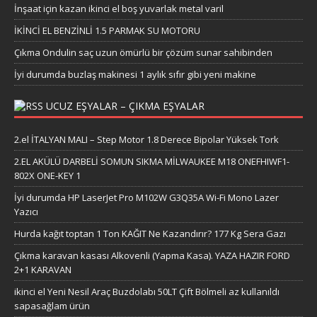
İnşaat için kazan ikinci el boş yuvarlak metal varil
İKİNCİ EL BENZİNLİ 1.5 PARMAK SU MOTORU
Çıkma Ondulin saç uzun ömürlü bir çözüm sunar sahibinden
İyi durumda buzlaş makinesi 1 aylık sıfır gibi yeni makine
UCUZ EŞYALAR – ÇIKMA EŞYALAR
2.el İTALYAN MALI – Step Motor 1.8 Derece Bipolar Yüksek Tork
2.EL AKÜLÜ DARBELİ SOMUN SIKMA MİLWAUKEE M18 ONEFHIWF1-
802X ONE-KEY 1
İyi durumda HP LaserJet Pro M102W G3Q35A Wi-Fi Mono Lazer
Yazıcı
Hurda kağıt toptan 1 Ton KAĞIT Ne Kazandırır? 177 Kg Sera Gazı
Çıkma karavan kasası Alkovenli (Yapma Kasa). YAZA HAZIR FORD
2+1 KARAVAN
ikinci el Yeni Nesil Araç Buzdolabı 50LT Çift Bölmeli az kullanıldı
sapasağlam ürün