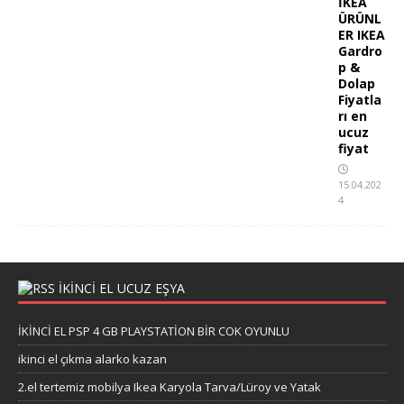
İKEA
ÜRÜNL
ER IKEA
Gardro
p &
Dolap
Fiyatla
rı en
ucuz
fiyat
15.04.202
4
İKİNCİ EL UCUZ EŞYA
İKİNCİ EL PSP 4 GB PLAYSTATİON BİR COK OYUNLU
ikinci el çıkma alarko kazan
2.el tertemiz mobilya Ikea Karyola Tarva/Lüroy ve Yatak