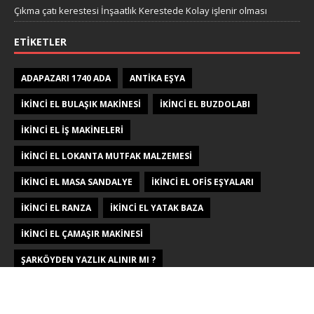
Çıkma çatı kerestesi İnşaatlık Kerestede​​ Kolay işlenir olması
ETIKETLER
ADAPAZARI 1740 ADA
ANTIKA EŞYA
IKINCI EL BULAŞIK MAKINESI
IKINCI EL BUZDOLABI
IKINCI EL IŞ MAKINELERI
IKINCI EL LOKANTA MUTFAK MALZEMESI
IKINCI EL MASA SANDALYE
IKINCI EL OFIS EŞYALARI
IKINCI EL RANZA
IKINCI EL YATAK BAZA
IKINCI EL ÇAMAŞIR MAKINESI
ŞARKÖYDEN YAZLIK ALINIR MI ?
MENÜ