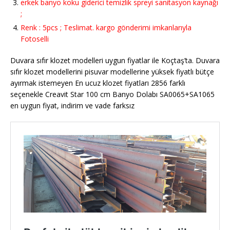
erkek banyo koku giderici temizlik spreyi sanitasyon kaynağı
;
Renk : 5pcs ; Teslimat. kargo gönderimi imkanlarıyla
Fotoselli
Duvara sıfır klozet modelleri uygun fiyatlar ile Koçtaş’ta. Duvara
sıfır klozet modellerini pisuvar modellerine yüksek fiyatlı bütçe
ayırmak istemeyen En ucuz klozet fiyatları 2856 farklı
seçenekle Creavit Star 100 cm Banyo Dolabı SA0065+SA1065
en uygun fiyat, indirim ve vade farksız