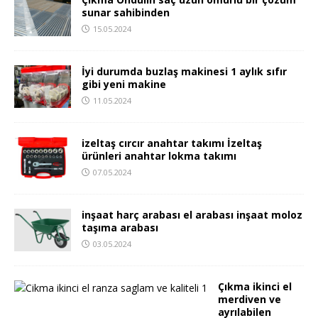
sunar sahibinden
15.05.2024
İyi durumda buzlaş makinesi 1 aylık sıfır
gibi yeni makine
11.05.2024
izeltaş cırcır anahtar takımı İzeltaş
ürünleri anahtar lokma takımı
07.05.2024
inşaat harç arabası el arabası inşaat moloz
taşıma arabası
03.05.2024
Çıkma ikinci el
merdiven ve
ayrılabilen