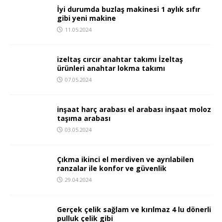
İyi durumda buzlaş makinesi 1 aylık sıfır
gibi yeni makine
11.05.2024
izeltaş cırcır anahtar takımı İzeltaş
ürünleri anahtar lokma takımı
07.05.2024
inşaat harç arabası el arabası inşaat moloz
taşıma arabası
03.05.2024
Çıkma ikinci el merdiven ve ayrılabilen
ranzalar ile konfor ve güvenlik
29.04.2024
Gerçek çelik sağlam ve kırılmaz 4 lu dönerli
pulluk çelik gibi