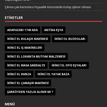
Çıkma çatı kerestesi İnşaatlık Kerestede​​ Kolay işlenir olması
ETIKETLER
ADAPAZARI 1740 ADA
ANTIKA EŞYA
IKINCI EL BULAŞIK MAKINESI
IKINCI EL BUZDOLABI
IKINCI EL IŞ MAKINELERI
IKINCI EL LOKANTA MUTFAK MALZEMESI
IKINCI EL MASA SANDALYE
IKINCI EL OFIS EŞYALARI
IKINCI EL RANZA
IKINCI EL YATAK BAZA
IKINCI EL ÇAMAŞIR MAKINESI
ŞARKÖYDEN YAZLIK ALINIR MI ?
MENÜ