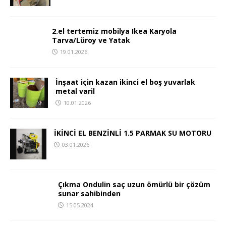
2.el tertemiz mobilya Ikea Karyola
Tarva/Lüroy ve Yatak
19.01.2026
İnşaat için kazan ikinci el boş yuvarlak
metal varil
10.01.2026
İKİNCİ EL BENZİNLİ 1.5 PARMAK SU MOTORU
03.01.2026
Çıkma Ondulin saç uzun ömürlü bir çözüm
sunar sahibinden
15.05.2024