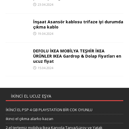
23.04.2024
İnşaat Asansör kablosu trifaze iyi durumda
çıkma kablo
19.04.2024
DEFOLU İKEA MOBİLYA TEŞHİR İKEA
ÜRÜNLER IKEA Gardrop & Dolap Fiyatları en
ucuz fiyat
15.04.2024
İKİNCİ EL UCUZ EŞYA
İKİNCİ EL PSP 4 GB PLAYSTATİON BİR COK OYUNLU
ikinci el çıkma alarko kazan
2.el tertemiz mobilya Ikea Karyola Tarva/Lüroy ve Yatak