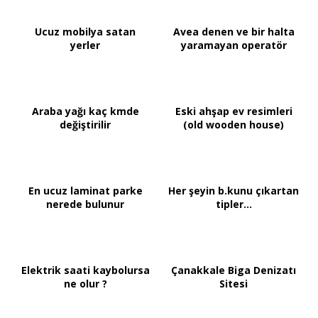
Ucuz mobilya satan
Avea denen ve bir halta
yerler
yaramayan operatör
Araba yağı kaç kmde
Eski ahşap ev resimleri
değiştirilir
(old wooden house)
En ucuz laminat parke
Her şeyin b.kunu çıkartan
nerede bulunur
tipler...
Elektrik saati kaybolursa
Çanakkale Biga Denizatı
ne olur ?
Sitesi