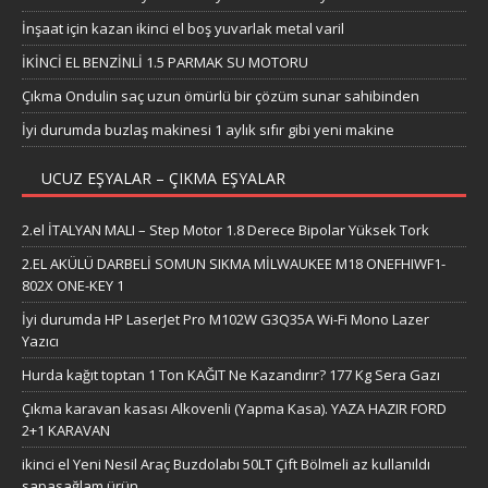
İnşaat için kazan ikinci el boş yuvarlak metal varil
İKİNCİ EL BENZİNLİ 1.5 PARMAK SU MOTORU
Çıkma Ondulin saç uzun ömürlü bir çözüm sunar sahibinden
İyi durumda buzlaş makinesi 1 aylık sıfır gibi yeni makine
UCUZ EŞYALAR – ÇIKMA EŞYALAR
2.el İTALYAN MALI – Step Motor 1.8 Derece Bipolar Yüksek Tork
2.EL AKÜLÜ DARBELİ SOMUN SIKMA MİLWAUKEE M18 ONEFHIWF1-
802X ONE-KEY 1
İyi durumda HP LaserJet Pro M102W G3Q35A Wi-Fi Mono Lazer
Yazıcı
Hurda kağıt toptan 1 Ton KAĞIT Ne Kazandırır? 177 Kg Sera Gazı
Çıkma karavan kasası Alkovenli (Yapma Kasa). YAZA HAZIR FORD
2+1 KARAVAN
ikinci el Yeni Nesil Araç Buzdolabı 50LT Çift Bölmeli az kullanıldı
sapasağlam ürün