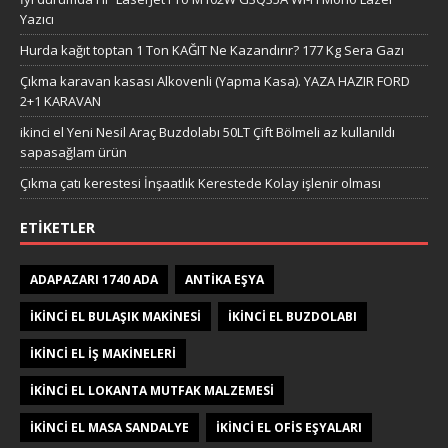
Yazıcı
Hurda kağıt toptan 1 Ton KAĞIT Ne Kazandırır? 177 Kg Sera Gazı
Çıkma karavan kasası Alkovenli (Yapma Kasa). YAZA HAZIR FORD
2+1 KARAVAN
ikinci el Yeni Nesil Araç Buzdolabı 50LT Çift Bölmeli az kullanıldı
sapasağlam ürün
Çıkma çatı kerestesi İnşaatlık Kerestede​​ Kolay işlenir olması
ETIKETLER
ADAPAZARI 1740 ADA
ANTIKA EŞYA
IKINCI EL BULAŞIK MAKINESI
IKINCI EL BUZDOLABI
IKINCI EL IŞ MAKINELERI
IKINCI EL LOKANTA MUTFAK MALZEMESI
IKINCI EL MASA SANDALYE
IKINCI EL OFIS EŞYALARI