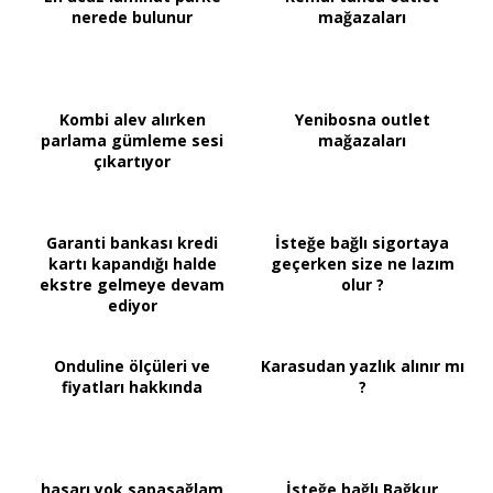
nerede bulunur
mağazaları
Kombi alev alırken
Yenibosna outlet
parlama gümleme sesi
mağazaları
çıkartıyor
Garanti bankası kredi
İsteğe bağlı sigortaya
kartı kapandığı halde
geçerken size ne lazım
ekstre gelmeye devam
olur ?
ediyor
Onduline ölçüleri ve
Karasudan yazlık alınır mı
fiyatları hakkında
?
hasarı yok sapasağlam
İsteğe bağlı Bağkur