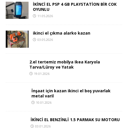
İKİNCİ EL PSP 4 GB PLAYSTATİON BİR COK
OYUNLU
11.05.2026
ikinci el çıkma alarko kazan
03.05.2026
2.el tertemiz mobilya Ikea Karyola
Tarva/Lüroy ve Yatak
19.01.2026
İnşaat için kazan ikinci el boş yuvarlak
metal varil
10.01.2026
İKİNCİ EL BENZİNLİ 1.5 PARMAK SU MOTORU
03.01.2026