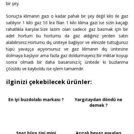
bir şey.
Sonuçta klimanın gazı o kadar pahalı bir şey değil kilo ile gaz
satılıyor 1 kilo gaz 10 lira filan 1 kilo klima gazı ise sizin kaçağı
rahatlıkla karşılar.Size lazım olan sadece gaz basmak için bir
adet hortum bu hortumu da gaz aldığınız yerden satın
alabilirsiniz.Hortumu dış üniteye bağlıyor ve elinizde tuttuğunuz
tüpü yavaşça açıyorsunuz ve gaz klimanın dış ünitesine
dolmaya başlıyor ama fazla gaz doldurmayınız.Bir miktar koyup
sonra olmadı bir daha basarsınız.İç ünitede ki buzlanma
çözüldü ve kayboldu ise işlem tamamdır.
ilginizi çekebilecek ürünler:
En iyi buzdolabı markası ?
Yargıtaydan döndü ne
demek ?
Spot büro tipi mini
Arızalı beyaz eşyaları