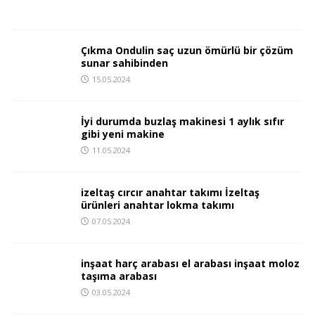
Çıkma Ondulin saç uzun ömürlü bir çözüm
sunar sahibinden
15.05.2024
İyi durumda buzlaş makinesi 1 aylık sıfır
gibi yeni makine
11.05.2024
izeltaş cırcır anahtar takımı İzeltaş
ürünleri anahtar lokma takımı
07.05.2024
inşaat harç arabası el arabası inşaat moloz
taşıma arabası
03.05.2024