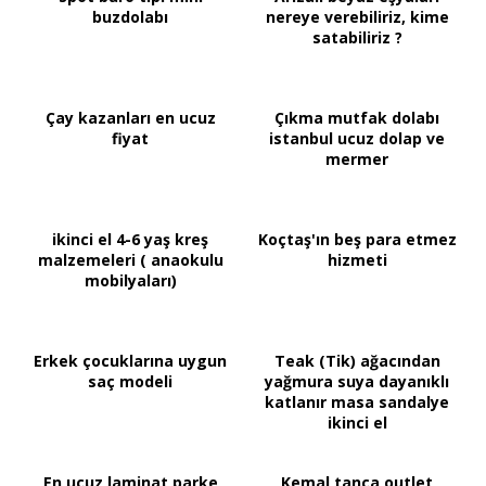
buzdolabı
nereye verebiliriz, kime
satabiliriz ?
Çay kazanları en ucuz
Çıkma mutfak dolabı
fiyat
istanbul ucuz dolap ve
mermer
ikinci el 4-6 yaş kreş
Koçtaş'ın beş para etmez
malzemeleri ( anaokulu
hizmeti
mobilyaları)
Erkek çocuklarına uygun
Teak (Tik) ağacından
saç modeli
yağmura suya dayanıklı
katlanır masa sandalye
ikinci el
En ucuz laminat parke
Kemal tanca outlet