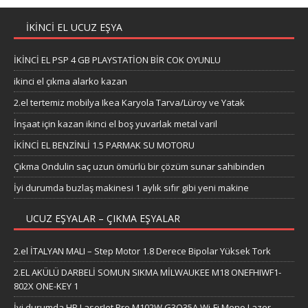
İKİNCİ EL UCUZ EŞYA
İKİNCİ EL PSP 4 GB PLAYSTATİON BİR COK OYUNLU
ikinci el çıkma alarko kazan
2.el tertemiz mobilya Ikea Karyola Tarva/Lüroy ve Yatak
İnşaat için kazan ikinci el boş yuvarlak metal varil
İKİNCİ EL BENZİNLİ 1.5 PARMAK SU MOTORU
Çıkma Ondulin saç uzun ömürlü bir çözüm sunar sahibinden
İyi durumda buzlaş makinesi 1 aylık sıfır gibi yeni makine
UCUZ EŞYALAR – ÇIKMA EŞYALAR
2.el İTALYAN MALI – Step Motor 1.8 Derece Bipolar Yüksek Tork
2.EL AKÜLÜ DARBELİ SOMUN SIKMA MİLWAUKEE M18 ONEFHIWF1-
802X ONE-KEY 1
İyi durumda HP LaserJet Pro M102W G3Q35A Wi-Fi Mono Lazer