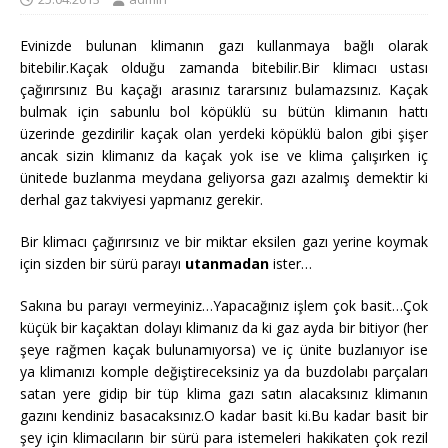
Evinizde bulunan klimanın gazı kullanmaya bağlı olarak
bitebilir.Kaçak olduğu zamanda bitebilir.Bir klimacı ustası
çağırırsınız Bu kaçağı arasınız tararsınız bulamazsınız. Kaçak
bulmak için sabunlu bol köpüklü su bütün klimanın hattı
üzerinde gezdirilir kaçak olan yerdeki köpüklü balon gibi şişer
ancak sizin klimanız da kaçak yok ise ve klima çalışırken iç
ünitede buzlanma meydana geliyorsa gazı azalmış demektir ki
derhal gaz takviyesi yapmanız gerekir.
Bir klimacı çağırırsınız ve bir miktar eksilen gazı yerine koymak
için sizden bir sürü parayı
utanmadan
ister…
Sakına bu parayı vermeyiniz…Yapacağınız işlem çok basit…Çok
küçük bir kaçaktan dolayı klimanız da ki gaz ayda bir bitiyor (her
şeye rağmen kaçak bulunamıyorsa) ve iç ünite buzlanıyor ise
ya klimanızı komple değiştireceksiniz ya da buzdolabı parçaları
satan yere gidip bir tüp klima gazı satın alacaksınız klimanın
gazını kendiniz basacaksınız.O kadar basit ki.Bu kadar basit bir
şey için klimacıların bir sürü para istemeleri hakikaten çok rezil