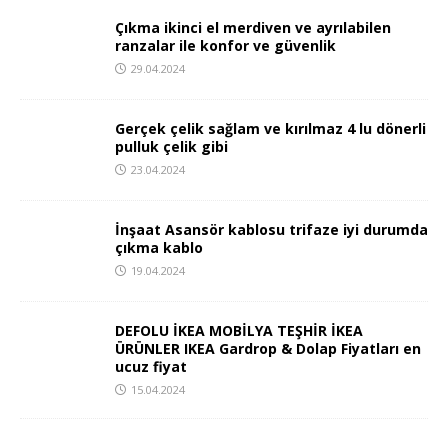
Çıkma ikinci el merdiven ve ayrılabilen
ranzalar ile konfor ve güvenlik
29.04.2024
Gerçek çelik sağlam ve kırılmaz 4 lu dönerli
pulluk çelik gibi
23.04.2024
İnşaat Asansör kablosu trifaze iyi durumda
çıkma kablo
19.04.2024
DEFOLU İKEA MOBİLYA TEŞHİR İKEA
ÜRÜNLER IKEA Gardrop & Dolap Fiyatları en
ucuz fiyat
15.04.2024