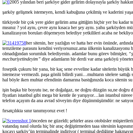
2005 yılından beri şarköye gider gelirim dolayısıyla şarköy hakkınd
şarköy gelişmek istemeyen, kendi kabuğuna çekilmiş ve kaderini yaşaya
türkiyede bir çok yere gider gelirim ama gittiğim hiçbir yer bu kada
mısınız ? yol aynı, çevre aynı kısaca her şey aynı. yahu şarköyden mür
kanalizasyon boruları döşemeyen belediye yetkilileri acaba ne bekliyo
her sitenin, her yazlığın ve hatta her evin önünde, ardın
temzileme parasını kendini veriyorsunuz.ama ülkenin kanalizasyonu bul
olmadığından sorumluk belediyenin. adamlar bunu görev bilmişler,
“ş
mecburiyetindeyim”
diye adamların bir derdi var ama şarköyü yöneten 
foseptik çukuru bir yana, bir kaç sene evveline kadar sitelerin büyük 
istemezse vermezdi. paşa gönlü bilirdi yani…muhtarın sitelere sattığı s
hal böyle iken muhtar efendinin damarına bastığınızda koca sitenin 
işin başka bir boyutu ise, ne doğalgaz, ne doğru düzgün su,ne doğru dü
fiyatları istanbul gibi mega bir kentle ile yarışıyor…lan istanbul nir
telefon açayım da ana avrad söveyim diye düşünmüşümdür: ne satıyorsu
fırsatçılıkta sınır tanımıyoruz evet !
önceden ne güzeldi; şehirler arası otobüsler müşteriler
vatandaş nasıl olurda hiç bir araç değiştirmeden taaa sitesinin kapısın
kocayı şarköy’ün terminalinde indiriyor ( terminal dediğime bakmayın 