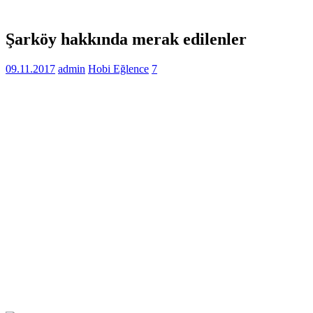
Şarköy hakkında merak edilenler
09.11.2017
admin
Hobi Eğlence
7