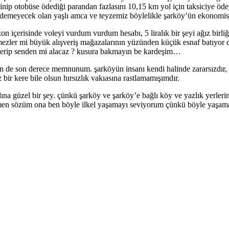
ip otobüse ödediği parandan fazlasını 10,15 km yol için taksiciye öde
gidemeyecek olan yaşlı amca ve teyzemiz böylelikle şarköy’ün ekonomisi
on içerisinde voleyi vurdum vurdum hesabı, 5 liralık bir şeyi ağız birliğ
zler mi büyük alışveriş mağazalarının yüzünden küçük esnaf batıyor diy
a verip senden mi alacaz ? kusura bakmayın be kardeşim…
en de son derece memnunum. şarköyün insanı kendi halinde zararsızdır, 
 bir kere bile olsun hırsızlık vakıasına rastlamamışımdır.
na güzel bir şey. çünkü şarköy ve şarköy’e bağlı köy ve yazlık yerlerin
ğmen sözüm ona ben böyle ilkel yaşamayı seviyorum çünkü böyle yaşama