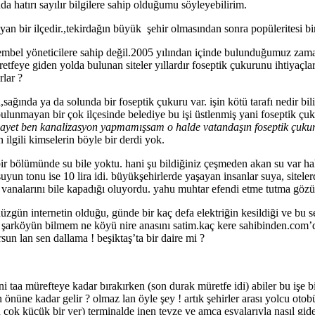
a hatırı sayılır bilgilere sahip olduğumu söyleyebilirim.
n bir ilçedir.,tekirdağın büyük şehir olmasından sonra popüleritesi bir
r tembel yöneticilere sahip değil.2005 yılından içinde bulunduğumuz z
etfeye giden yolda bulunan siteler yıllardır foseptik çukurunu ihtiyaçla
rlar ?
da,sağında ya da solunda bir foseptik çukuru var. işin kötü tarafı nedir
unmayan bir çok ilçesinde belediye bu işi üstlenmiş yani foseptik çukur
ayet ben kanalizasyon yapmamışsam o halde vatandaşın foseptik çuku
ilgili kimselerin böyle bir derdi yok.
bir bölümünde su bile yoktu. hani şu bildiğiniz çeşmeden akan su var ha
uyun tonu ise 10 lira idi. büyükşehirlerde yaşayan insanlar suya, sitele
su vanalarını bile kapadığı oluyordu. yahu muhtar efendi etme tutma g
zgün internetin olduğu, günde bir kaç defa elektriğin kesildiği ve bu s
eee şarköyün bilmem ne köyü nire anasını satim.kaç kere sahibinden.com’
n lan sen dallama ! beşiktaş’ta bir daire mi ?
ini taa mürefteye kadar bırakırken (son durak müretfe idi) abiler bu işe 
ın önüne kadar gelir ? olmaz lan öyle şey ! artık şehirler arası yolcu oto
çok küçük bir yer) terminalde inen teyze ve amca eşyalarıyla nasıl gide