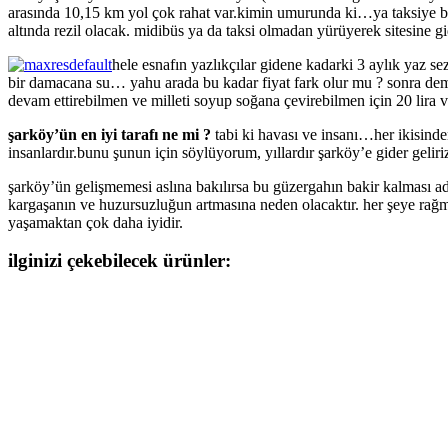
arasında 10,15 km yol çok rahat var.kimin umurunda ki…ya taksiye bin
altında rezil olacak. midibüs ya da taksi olmadan yürüyerek sitesine 
hele esnafın yazlıkçılar gidene kadarki 3 aylık yaz sez
bir damacana su… yahu arada bu kadar fiyat fark olur mu ? sonra deme
devam ettirebilmen ve milleti soyup soğana çevirebilmen için 20 lir
şarköy’ün en iyi tarafı ne mi ?
tabi ki havası ve insanı…her ikisind
insanlardır.bunu şunun için söylüyorum, yıllardır şarköy’e gider geliriz
şarköy’ün gelişmemesi aslına bakılırsa bu güzergahın bakir kalması adı
kargaşanın ve huzursuzluğun artmasına neden olacaktır. her şeye ra
yaşamaktan çok daha iyidir.
ilginizi çekebilecek ürünler: