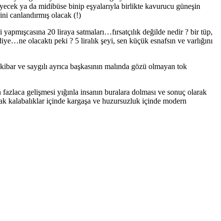
yecek ya da midibüse binip eşyalarıyla birlikte kavurucu güneşin
ni canlandırmış olacak (!)
i yapmışcasına 20 liraya satmaları…fırsatçılık değilde nedir ? bir tüp,
e…ne olacaktı peki ? 5 liralık şeyi, sen küçük esnafsın ve varlığını
kibar ve saygılı ayrıca başkasının malında gözü olmayan tok
 fazlaca gelişmesi yığınla insanın buralara dolması ve sonuç olarak
k kalabalıklar içinde kargaşa ve huzursuzluk içinde modern