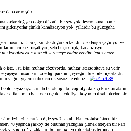
az daha artmışdır.
amana kadar değişen doğru düzgün bir şey yok desem bana inanır
rını gideriyorlar çünkü kanalizasyon yok. yıllardır bu güzegaha
 biliyor musunuz ? bu çukur dolduğunda kendiniz vidanjör çağırıyor ve
larını ücretsiz boşaltıyor; sebebi çok açık, kanalizasyon
runu kanalizasyon hizmeti verinceye kadar kendim temizlemek
h o işte…su işini muhtar çözüyordu, muhtar isterse siteye su verir
rde yaşayan insanların ödediği paranın çeyreğini bile ödemiyorlardı;
özünün yağını yiyem çoluk çocuk susuz ne ederiz…
ebeple beyaz eşyaların heba olduğu bu coğrafyada kıçı kırık arsaların
da arsa ilanlarına bakarken uçuk kaçık fiyat koyan mal sahiplerine bir
bir dur dedi. olur mu lan öyle şey ? istanbuldan otobüse binen bir
büsleri 70 yaşında şarköy’de bulunan yazlığına gitmek isteyen bir karı
cek yazlığına ? yazlıkların bulunduğu yer ile otobüs terminali