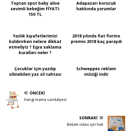
Toptan spot baby alive
Adapazarı korucuk
sevimli bebeğim FİYATI:
hakkında yorumlar
150 TL
Yazlık kıyafetlerimizi
2018 yılında fiat fiorino
kaldırırken nelere dikkat
premio 2018 kaç paraydı
etmeliyiz ? Eşya saklama
kuralları neler ?
Çocuklar için yazılıp
Schweppes reklam
silinebilen yaz sil tahtası
müziği indir
ÖNCEKI
Hangi mama sandalyesi
SONRAKI
Bebek odası için halı