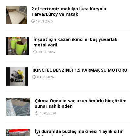
2.el tertemiz mobilya Ikea Karyola
Tarva/Lüroy ve Yatak
19.01.2026
İnşaat için kazan ikinci el boş yuvarlak
metal varil
10.01.2026
İKİNCİ EL BENZİNLİ 1.5 PARMAK SU MOTORU
03.01.2026
Çıkma Ondulin saç uzun ömürlü bir çözüm
sunar sahibinden
15.05.2024
İyi durumda buzlaş makinesi 1 aylık sıfır