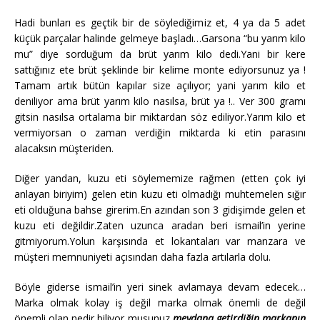
Hadi bunları es geçtik bir de söylediğimiz et, 4 ya da 5 adet
küçük parçalar halinde gelmeye başladı…Garsona “bu yarım kilo
mu” diye sorduğum da brüt yarım kilo dedi.Yani bir kere
sattığınız ete brüt şeklinde bir kelime monte ediyorsunuz ya !
Tamam artık bütün kapılar size açılıyor; yani yarım kilo et
deniliyor ama brüt yarım kilo nasılsa, brüt ya !.. Ver 300 gramı
gitsin nasılsa ortalama bir miktardan söz ediliyor.Yarım kilo et
vermiyorsan o zaman verdiğin miktarda ki etin parasını
alacaksın müşteriden.
Diğer yandan, kuzu eti söylememize rağmen (etten çok iyi
anlayan biriyim) gelen etin kuzu eti olmadığı muhtemelen sığır
eti olduğuna bahse girerim.En azından son 3 gidişimde gelen et
kuzu eti değildir.Zaten uzunca aradan beri ismail’in yerine
gitmiyorum.Yolun karşısında et lokantaları var manzara ve
müşteri memnuniyeti açısından daha fazla artılarla dolu.
Böyle giderse ismail’in yeri sinek avlamaya devam edecek…
Marka olmak kolay iş değil marka olmak önemli de değil
önemli olan nedir biliyor musunuz
meydana getirdiğin markanın