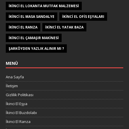
IKINCI EL LOKANTA MUTFAK MALZEMESI
IKINCI EL MASA SANDALYE
IKINCI EL OFIS EŞYALARI
IKINCI EL RANZA
IKINCI EL YATAK BAZA
IKINCI EL ÇAMAŞIR MAKINESI
ŞARKÖYDEN YAZLIK ALINIR MI ?
MENÜ
Ana Sayfa
İletişim
Gizlilik Politikası
İkinci El Eşya
İkinci El Buzdolabı
İkinci El Ranza