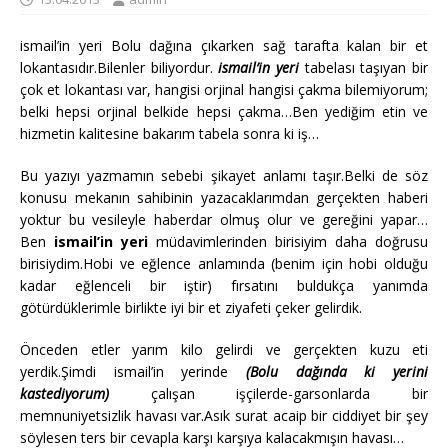
ismail’in yeri Bolu dağına çıkarken sağ tarafta kalan bir et
lokantasıdır.Bilenler biliyordur.
ismail’in yeri
tabelası taşıyan bir
çok et lokantası var, hangisi orjinal hangisi çakma bilemiyorum;
belki hepsi orjinal belkide hepsi çakma…Ben yediğim etin ve
hizmetin kalitesine bakarım tabela sonra ki iş…
Bu yazıyı yazmamın sebebi şikayet anlamı taşır.Belki de söz
konusu mekanın sahibinin yazacaklarımdan gerçekten haberi
yoktur bu vesileyle haberdar olmuş olur ve gereğini yapar…
Ben
ismail’in yeri
müdavimlerinden birisiyim daha doğrusu
birisiydim.Hobi ve eğlence anlamında (benim için hobi olduğu
kadar eğlenceli bir iştir) fırsatını buldukça yanımda
götürdüklerimle birlikte iyi bir et ziyafeti çeker gelirdik.
Önceden etler yarım kilo gelirdi ve gerçekten kuzu eti
yerdik.Şimdi ismail’in yerinde
(Bolu dağında ki yerini
kastediyorum)
çalışan işçilerde-garsonlarda bir
memnuniyetsizlik havası var.Asık surat acaip bir ciddiyet bir şey
söylesen ters bir cevapla karşı karşıya kalacakmışın havası…