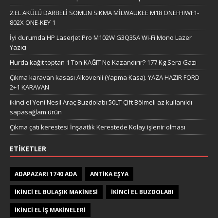
2.EL AKÜLÜ DARBELİ SOMUN SIKMA MİLWAUKEE M18 ONEFHIWF1-
802X ONE-KEY 1
İyi durumda HP LaserJet Pro M102W G3Q35A Wi-Fi Mono Lazer
Yazıcı
Hurda kağıt toptan 1 Ton KAĞIT Ne Kazandırır? 177 Kg Sera Gazı
Çıkma karavan kasası Alkovenli (Yapma Kasa). YAZA HAZIR FORD
2+1 KARAVAN
ikinci el Yeni Nesil Araç Buzdolabı 50LT Çift Bölmeli az kullanıldı
sapasağlam ürün
Çıkma çatı kerestesi İnşaatlık Kerestede​​ Kolay işlenir olması
ETIKETLER
ADAPAZARI 1740 ADA
ANTIKA EŞYA
IKINCI EL BULAŞIK MAKINESI
IKINCI EL BUZDOLABI
IKINCI EL IŞ MAKINELERI