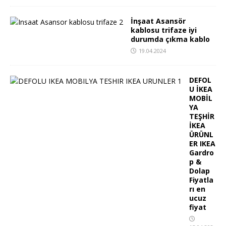
İnşaat Asansör
kablosu trifaze iyi
durumda çıkma kablo
19.04.2024
DEFOL
U İKEA
MOBİL
YA
TEŞHİR
İKEA
ÜRÜNL
ER IKEA
Gardro
p &
Dolap
Fiyatla
rı en
ucuz
fiyat