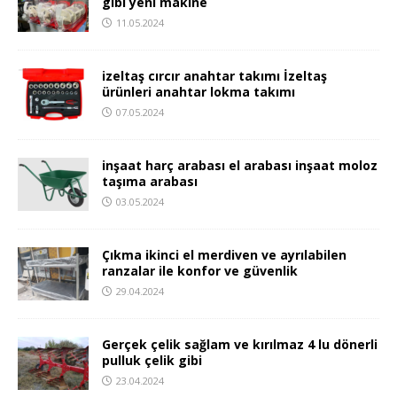
gibi yeni makine
11.05.2024
izeltaş cırcır anahtar takımı İzeltaş
ürünleri anahtar lokma takımı
07.05.2024
inşaat harç arabası el arabası inşaat moloz
taşıma arabası
03.05.2024
Çıkma ikinci el merdiven ve ayrılabilen
ranzalar ile konfor ve güvenlik
29.04.2024
Gerçek çelik sağlam ve kırılmaz 4 lu dönerli
pulluk çelik gibi
23.04.2024