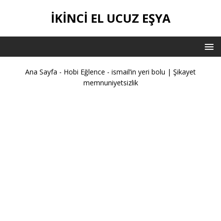
İKİNCİ EL UCUZ EŞYA
Ana Sayfa
-
Hobi Eğlence
-
ismail’in yeri bolu | Şikayet
memnuniyetsizlik