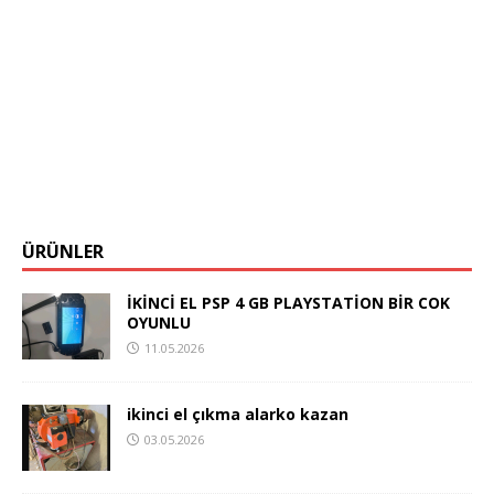
ÜRÜNLER
İKİNCİ EL PSP 4 GB PLAYSTATİON BİR COK
OYUNLU
11.05.2026
ikinci el çıkma alarko kazan
03.05.2026