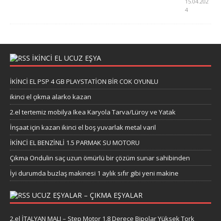
15.04.202
4
İKİNCİ EL UCUZ EŞYA
İKİNCİ EL PSP 4 GB PLAYSTATİON BİR COK OYUNLU
ikinci el çıkma alarko kazan
2.el tertemiz mobilya Ikea Karyola Tarva/Lüroy ve Yatak
İnşaat için kazan ikinci el boş yuvarlak metal varil
İKİNCİ EL BENZİNLİ 1.5 PARMAK SU MOTORU
Çıkma Ondulin saç uzun ömürlü bir çözüm sunar sahibinden
İyi durumda buzlaş makinesi 1 aylık sıfır gibi yeni makine
UCUZ EŞYALAR – ÇIKMA EŞYALAR
2.el İTALYAN MALI – Step Motor 1.8 Derece Bipolar Yüksek Tork