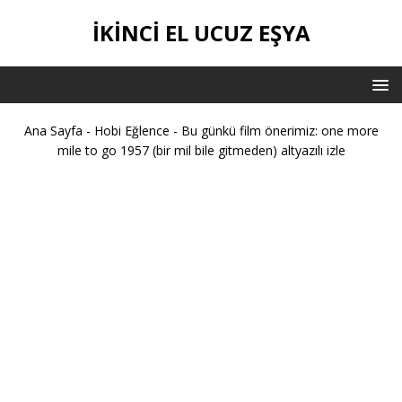
İKİNCİ EL UCUZ EŞYA
Ana Sayfa
-
Hobi Eğlence
-
Bu günkü film önerimiz: one more
mile to go 1957 (bir mil bile gitmeden) altyazılı izle