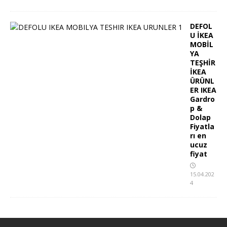
DEFOL
U İKEA
MOBİL
YA
TEŞHİR
İKEA
ÜRÜNL
ER IKEA
Gardro
p &
Dolap
Fiyatla
rı en
ucuz
fiyat
15.04.202
4