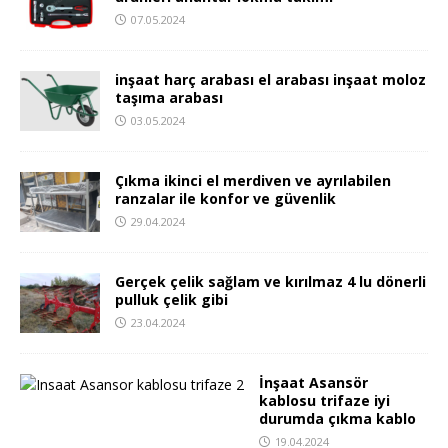
07.05.2024
inşaat harç arabası el arabası inşaat moloz
taşıma arabası
03.05.2024
Çıkma ikinci el merdiven ve ayrılabilen
ranzalar ile konfor ve güvenlik
29.04.2024
Gerçek çelik sağlam ve kırılmaz 4 lu dönerli
pulluk çelik gibi
23.04.2024
İnşaat Asansör
kablosu trifaze iyi
durumda çıkma kablo
19.04.2024