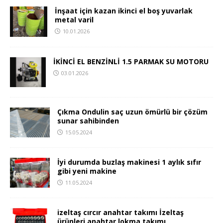
İnşaat için kazan ikinci el boş yuvarlak
metal varil
10.01.2026
İKİNCİ EL BENZİNLİ 1.5 PARMAK SU MOTORU
03.01.2026
Çıkma Ondulin saç uzun ömürlü bir çözüm
sunar sahibinden
15.05.2024
İyi durumda buzlaş makinesi 1 aylık sıfır
gibi yeni makine
11.05.2024
izeltaş cırcır anahtar takımı İzeltaş
ürünleri anahtar lokma takımı