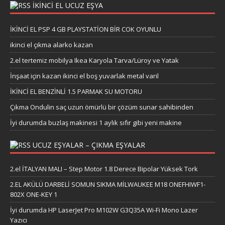
İKİNCİ EL UCUZ EŞYA
İKİNCİ EL PSP 4 GB PLAYSTATİON BİR COK OYUNLU
ikinci el çıkma alarko kazan
2.el tertemiz mobilya Ikea Karyola Tarva/Lüroy ve Yatak
İnşaat için kazan ikinci el boş yuvarlak metal varil
İKİNCİ EL BENZİNLİ 1.5 PARMAK SU MOTORU
Çıkma Ondulin saç uzun ömürlü bir çözüm sunar sahibinden
İyi durumda buzlaş makinesi 1 aylık sıfır gibi yeni makine
UCUZ EŞYALAR – ÇIKMA EŞYALAR
2.el İTALYAN MALI – Step Motor 1.8 Derece Bipolar Yüksek Tork
2.EL AKÜLÜ DARBELİ SOMUN SIKMA MİLWAUKEE M18 ONEFHIWF1-
802X ONE-KEY 1
İyi durumda HP LaserJet Pro M102W G3Q35A Wi-Fi Mono Lazer
Yazıcı