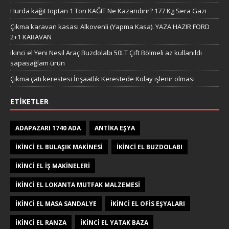
Hurda kağıt toptan 1 Ton KAĞIT Ne Kazandırır? 177 Kg Sera Gazı
Çıkma karavan kasası Alkovenli (Yapma Kasa). YAZA HAZIR FORD
2+1 KARAVAN
ikinci el Yeni Nesil Araç Buzdolabı 50LT Çift Bölmeli az kullanıldı
sapasağlam ürün
Çıkma çatı kerestesi İnşaatlık Kerestede​​ Kolay işlenir olması
ETIKETLER
ADAPAZARI 1740 ADA
ANTIKA EŞYA
IKINCI EL BULAŞIK MAKINESI
IKINCI EL BUZDOLABI
IKINCI EL IŞ MAKINELERI
IKINCI EL LOKANTA MUTFAK MALZEMESI
IKINCI EL MASA SANDALYE
IKINCI EL OFIS EŞYALARI
IKINCI EL RANZA
IKINCI EL YATAK BAZA