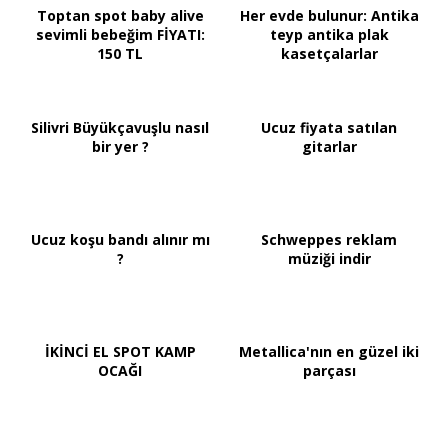
Toptan spot baby alive
Her evde bulunur: Antika
sevimli bebeğim FİYATI:
teyp antika plak
150 TL
kasetçalarlar
Silivri Büyükçavuşlu nasıl
Ucuz fiyata satılan
bir yer ?
gitarlar
Ucuz koşu bandı alınır mı
Schweppes reklam
?
müziği indir
İKİNCİ EL SPOT KAMP
Metallica'nın en güzel iki
OCAĞI
parçası