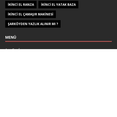
IKINCI EL RANZA
IKINCI EL YATAK BAZA
IKINCI EL ÇAMAŞIR MAKINESI
ŞARKÖYDEN YAZLIK ALINIR MI ?
MENÜ
Ana Sayfa
İletişim
Gizlilik Politikası
İkinci El Eşya
İkinci El Buzdolabı
İkinci El Ranza
İkinci El Çamaşır Makinesi
Telif hakkı © 2026 |
MH Themes
tarafından WordPress teması