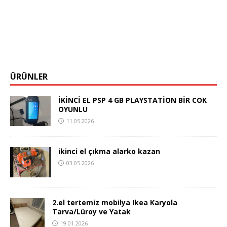
ÜRÜNLER
İKİNCİ EL PSP 4 GB PLAYSTATİON BİR COK
OYUNLU
11.05.2026
ikinci el çıkma alarko kazan
03.05.2026
2.el tertemiz mobilya Ikea Karyola
Tarva/Lüroy ve Yatak
19.01.2026