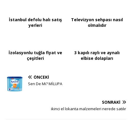
İstanbul defolu halı satış
Televizyon sehpası nasıl
yerleri
olmalıdır
İzolasyonlu tuğla fiyat ve
3 kapılı raylı ve aynalı
çeşitleri
elbise dolapları
ÖNCEKI
Sen De Mi? MİLUPA
SONRAKI
ikinci el lokanta malzemeleri nerede satılır