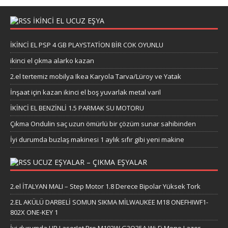
İKİNCİ EL UCUZ EŞYA
İKİNCİ EL PSP 4 GB PLAYSTATİON BİR COK OYUNLU
ikinci el çıkma alarko kazan
2.el tertemiz mobilya Ikea Karyola Tarva/Lüroy ve Yatak
İnşaat için kazan ikinci el boş yuvarlak metal varil
İKİNCİ EL BENZİNLİ 1.5 PARMAK SU MOTORU
Çıkma Ondulin saç uzun ömürlü bir çözüm sunar sahibinden
İyi durumda buzlaş makinesi 1 aylık sıfır gibi yeni makine
UCUZ EŞYALAR – ÇIKMA EŞYALAR
2.el İTALYAN MALI – Step Motor 1.8 Derece Bipolar Yüksek Tork
2.EL AKÜLÜ DARBELİ SOMUN SIKMA MİLWAUKEE M18 ONEFHIWF1-
802X ONE-KEY 1