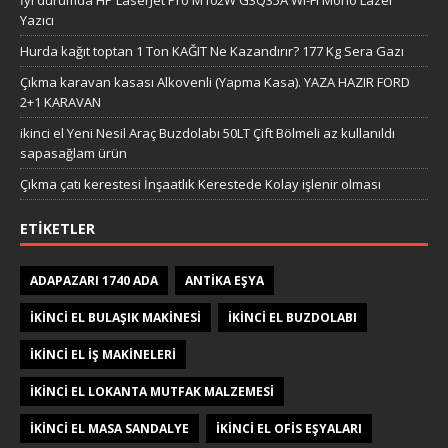
İyi durumda HP LaserJet Pro M102W G3Q35A Wi-Fi Mono Lazer
Yazıcı
Hurda kağıt toptan 1 Ton KAĞIT Ne Kazandırır? 177 Kg Sera Gazı
Çıkma karavan kasası Alkovenli (Yapma Kasa). YAZA HAZIR FORD
2+1 KARAVAN
ikinci el Yeni Nesil Araç Buzdolabı 50LT Çift Bölmeli az kullanıldı
sapasağlam ürün
Çıkma çatı kerestesi İnşaatlık Kerestede​​ Kolay işlenir olması
ETIKETLER
ADAPAZARI 1740 ADA
ANTIKA EŞYA
IKINCI EL BULAŞIK MAKINESI
IKINCI EL BUZDOLABI
IKINCI EL IŞ MAKINELERI
IKINCI EL LOKANTA MUTFAK MALZEMESI
IKINCI EL MASA SANDALYE
IKINCI EL OFIS EŞYALARI