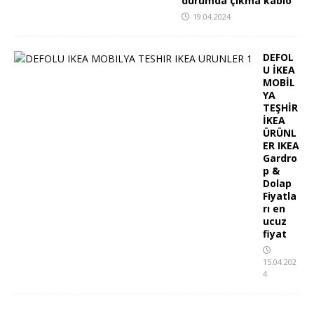
durumda çıkma kablo
19.04.2024
DEFOL
U İKEA
MOBİL
YA
TEŞHİR
İKEA
ÜRÜNL
ER IKEA
Gardro
p &
Dolap
Fiyatla
rı en
ucuz
fiyat
15.04.202
4