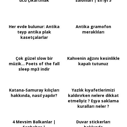
ucu çıkartmak
salonları | En iyi 5
Her evde bulunur: Antika
Antika gramofon
teyp antika plak
meraklıları
kasetçalarlar
Çok güzel slow bir
Kahvenin ağzını kesinlikle
müzik... Poets of the fall
kapalı tutunuz
sleep mp3 indir
Katana-Samuray kılıçları
Yazlık kıyafetlerimizi
hakkında, nasıl yapılır?
kaldırırken nelere dikkat
etmeliyiz ? Eşya saklama
kuralları neler ?
4 Mevsim Balkanlar |
Duvar stickerları