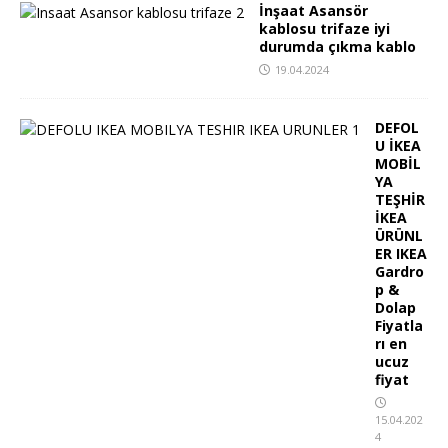
İnşaat Asansör
kablosu trifaze iyi
durumda çıkma kablo
19.04.2024
DEFOL
U İKEA
MOBİL
YA
TEŞHİR
İKEA
ÜRÜNL
ER IKEA
Gardro
p &
Dolap
Fiyatla
rı en
ucuz
fiyat
15.04.202
4