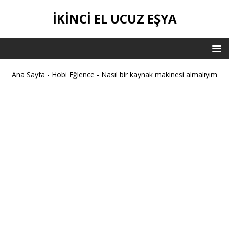
İKİNCİ EL UCUZ EŞYA
Ana Sayfa
-
Hobi Eğlence
-
Nasıl bir kaynak makinesi almalıyım