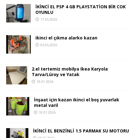
İKİNCİ EL PSP 4 GB PLAYSTATİON BİR COK
OYUNLU
11.05.2026
ikinci el çıkma alarko kazan
03.05.2026
2.el tertemiz mobilya Ikea Karyola
Tarva/Lüroy ve Yatak
19.01.2026
İnşaat için kazan ikinci el boş yuvarlak
metal varil
10.01.2026
İKİNCİ EL BENZİNLİ 1.5 PARMAK SU MOTORU
03.01.2026