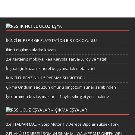
İKİNCİ EL UCUZ EŞYA
İKİNCİ EL PSP 4 GB PLAYSTATİON BİR COK OYUNLU
ikinci el çıkma alarko kazan
2.el tertemiz mobilya Ikea Karyola Tarva/Lüroy ve Yatak
İnşaat için kazan ikinci el boş yuvarlak metal varil
İKİNCİ EL BENZİNLİ 1.5 PARMAK SU MOTORU
Çıkma Ondulin saç uzun ömürlü bir çözüm sunar sahibinden
İyi durumda buzlaş makinesi 1 aylık sıfır gibi yeni makine
UCUZ EŞYALAR – ÇIKMA EŞYALAR
2.el İTALYAN MALI – Step Motor 1.8 Derece Bipolar Yüksek Tork
2.EL AKÜLÜ DARBELİ SOMUN SIKMA MİLWAUKEE M18 ONEFHIWF1-