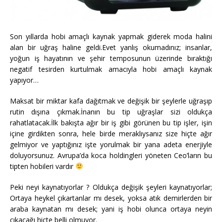
Son yıllarda hobi amaçlı kaynak yapmak giderek moda halini
alan bir uğraş haline geldi.Evet yanlış okumadınız; insanlar,
yoğun iş hayatının ve şehir temposunun üzerinde bıraktığı
negatif tesirden kurtulmak amacıyla hobi amaçlı kaynak
yapıyor…
Maksat bir miktar kafa dağıtmak ve değişik bir şeylerle uğraşıp
rutin dışına çıkmak.İnanın bu tip uğraşlar sizi oldukça
rahatlatacak.İlk bakışta ağır bir iş gibi görünen bu tip işler, işin
içine girdikten sonra, hele birde meraklıysanız size hiçte ağır
gelmiyor ve yaptığınız işte yorulmak bir yana adeta enerjiyle
doluyorsunuz. Avrupa’da koca holdingleri yöneten Ceo’ların bu
tipten hobileri vardır
Peki neyi kaynatıyorlar ? Oldukça değişik şeyleri kaynatıyorlar;
Ortaya heykel çıkartanlar mı desek, yoksa atık demirlerden bir
araba kaynatan mı desek; yani iş hobi olunca ortaya neyin
çıkacağı hiçte belli olmuyor.