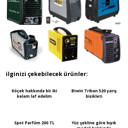
ilginizi çekebilecek ürünler:
Köçek hakkında bir iki
Btwin Triban 520 yarış
kelam laf edelim
bisikleti
Spot Parfüm 200 TL
Yüz şekline göre bıyık