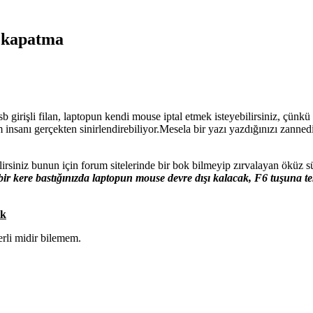
a kapatma
girişli filan, laptopun kendi mouse iptal etmek isteyebilirsiniz, çünkü y
nsanı gerçekten sinirlendirebiliyor.Mesela bir yazı yazdığınızı zanned
siniz bunun için forum sitelerinde bir bok bilmeyip zırvalayan öküz sürü
ir kere bastığınızda laptopun mouse devre dışı kalacak, F6 tuşuna te
tk
erli midir bilemem.