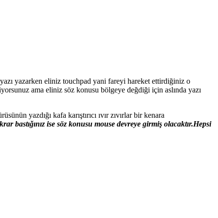
azı yazarken eliniz touchpad yani fareyi hareket ettirdiğiniz o
iyorsunuz ama eliniz söz konusu bölgeye değdiği için aslında yazı
sünün yazdığı kafa karıştırıcı ıvır zıvırlar bir kenara
krar bastığınız ise söz konusu mouse devreye girmiş olacaktır.Hepsi