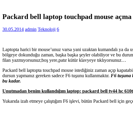
Packard bell laptop touchpad mouse açm
30.05.2014
admin
Teknoloji
6
Laptopta harici bir mouse’unuz varsa yani uzaktan kumandalı ya da usb 
bölgeye dokunduğu zaman, başka başka şeyler olabiliyor ve bu durum i
filan yazmıyorsunuz;boş yere,patır kütür klavyeye tıklıyorsunuz…
Packard bell laptopta touchpad mouse istediğiniz zaman açıp kapatabilir
dursun yapmanız gereken sadece F6 tuşunu kullanmaktır.
F6 tuşuna b
bu kadar.
Unutmadan benim kullandığım laptop: packard bell tv44 hc 610
Yukarıda izah etmeye çalıştığım F6 işlevi, bütün Packard bell için geç