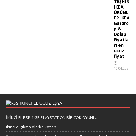
TEŞHİR
İKEA
ÜRÜNL
ER IKEA
Gardro
p &
Dolap
Fiyatla
rı en
ucuz
fiyat
15.04.202
4
İKİNCİ EL UCUZ EŞYA
İKİNCİ EL PSP 4 GB PLAYSTATİON BİR COK OYUNLU
ikinci el çıkma alarko kazan