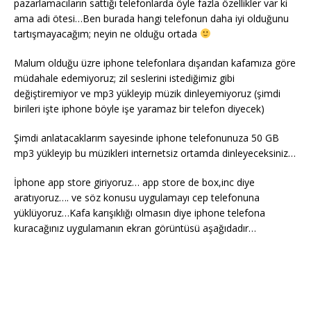
pazarlamacıların sattığı telefonlarda öyle fazla özellikler var ki
ama adi ötesi…Ben burada hangi telefonun daha iyi olduğunu
tartışmayacağım; neyin ne olduğu ortada
Malum olduğu üzre iphone telefonlara dışarıdan kafamıza göre
müdahale edemiyoruz; zil seslerini istediğimiz gibi
değiştiremiyor ve mp3 yükleyip müzik dinleyemiyoruz (şimdi
birileri işte iphone böyle işe yaramaz bir telefon diyecek)
Şimdi anlatacaklarım sayesinde iphone telefonunuza 50 GB
mp3 yükleyip bu müzikleri internetsiz ortamda dinleyeceksiniz…
İphone app store giriyoruz… app store de box,inc diye
aratıyoruz…. ve söz konusu uygulamayı cep telefonuna
yüklüyoruz…Kafa karışıklığı olmasın diye iphone telefona
kuracağınız uygulamanın ekran görüntüsü aşağıdadır…