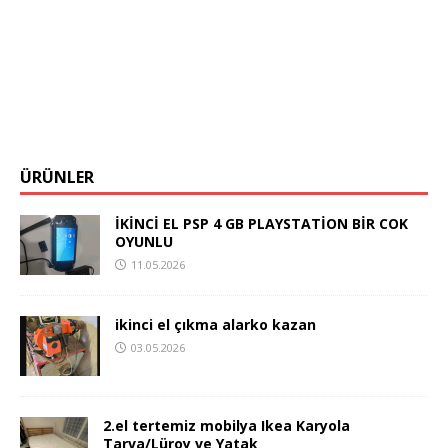
ÜRÜNLER
İKİNCİ EL PSP 4 GB PLAYSTATİON BİR COK
OYUNLU
11.05.2026
ikinci el çıkma alarko kazan
03.05.2026
2.el tertemiz mobilya Ikea Karyola
Tarva/Lüroy ve Yatak