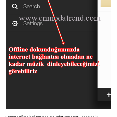
Benim Offline bölümünde 49 adet mp3 var…Aşağıda ki