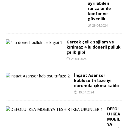
ayrılabilen
ranzalar ile
konfor ve
güvenlik
29.04.2024
Gerçek çelik sağlam ve
kırılmaz 4 lu dönerli pulluk
çelik gibi
23.04.2024
İnşaat Asansör
kablosu trifaze iyi
durumda çıkma kablo
19.04.2024
DEFOL
U İKEA
MOBİL
YA