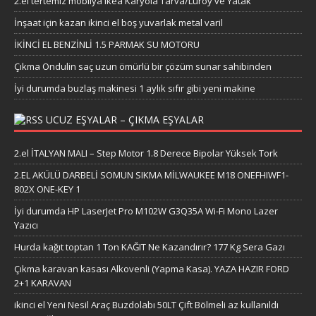
2.el tertemiz mobilya Ikea Karyola Tarva/Lüroy ve Yatak
İnşaat için kazan ikinci el boş yuvarlak metal varil
İKİNCİ EL BENZİNLİ 1.5 PARMAK SU MOTORU
Çıkma Ondulin saç uzun ömürlü bir çözüm sunar sahibinden
İyi durumda buzlaş makinesi 1 aylık sıfır gibi yeni makine
UCUZ EŞYALAR – ÇIKMA EŞYALAR
2.el İTALYAN MALI – Step Motor 1.8 Derece Bipolar Yüksek Tork
2.EL AKÜLÜ DARBELİ SOMUN SIKMA MİLWAUKEE M18 ONEFHIWF1-
802X ONE-KEY 1
İyi durumda HP LaserJet Pro M102W G3Q35A Wi-Fi Mono Lazer
Yazıcı
Hurda kağıt toptan 1 Ton KAĞIT Ne Kazandırır? 177 Kg Sera Gazı
Çıkma karavan kasası Alkovenli (Yapma Kasa). YAZA HAZIR FORD
2+1 KARAVAN
ikinci el Yeni Nesil Araç Buzdolabı 50LT Çift Bölmeli az kullanıldı