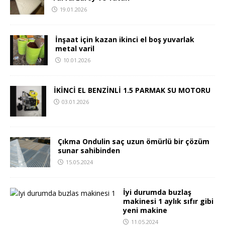
19.01.2026
İnşaat için kazan ikinci el boş yuvarlak
metal varil
10.01.2026
İKİNCİ EL BENZİNLİ 1.5 PARMAK SU MOTORU
03.01.2026
Çıkma Ondulin saç uzun ömürlü bir çözüm
sunar sahibinden
15.05.2024
İyi durumda buzlaş
makinesi 1 aylık sıfır gibi
yeni makine
11.05.2024