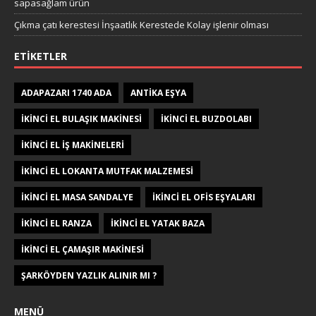
sapasağlam ürün
Çıkma çatı kerestesi İnşaatlık Kerestede​​ Kolay işlenir olması
ETIKETLER
ADAPAZARI 1740 ADA
ANTIKA EŞYA
IKINCI EL BULAŞIK MAKINESI
IKINCI EL BUZDOLABI
IKINCI EL IŞ MAKINELERI
IKINCI EL LOKANTA MUTFAK MALZEMESI
IKINCI EL MASA SANDALYE
IKINCI EL OFIS EŞYALARI
IKINCI EL RANZA
IKINCI EL YATAK BAZA
IKINCI EL ÇAMAŞIR MAKINESI
ŞARKÖYDEN YAZLIK ALINIR MI ?
MENÜ