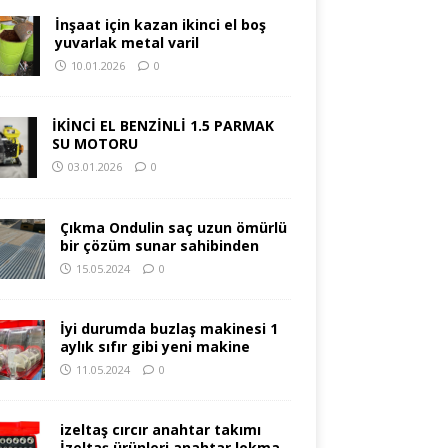
İnşaat için kazan ikinci el boş
yuvarlak metal varil
10.01.2026
0
İKİNCİ EL BENZİNLİ 1.5 PARMAK
SU MOTORU
03.01.2026
0
Çıkma Ondulin saç uzun ömürlü
bir çözüm sunar sahibinden
15.05.2024
0
İyi durumda buzlaş makinesi 1
aylık sıfır gibi yeni makine
11.05.2024
0
izeltaş cırcır anahtar takımı
İzeltaş ürünleri anahtar lokma