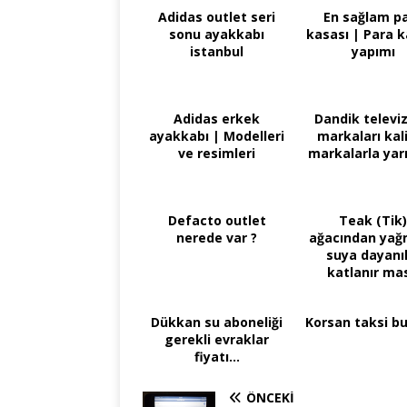
Adidas outlet seri
En sağlam p
sonu ayakkabı
kasası | Para k
istanbul
yapımı
Adidas erkek
Dandik televi
ayakkabı | Modelleri
markaları kali
ve resimleri
markalarla yarı
Defacto outlet
Teak (Tik)
nerede var ?
ağacından yağ
suya dayanık
katlanır ma
sandalye ikinc
Dükkan su aboneliği
Korsan taksi b
gerekli evraklar
fiyatı...
ÖNCEKI