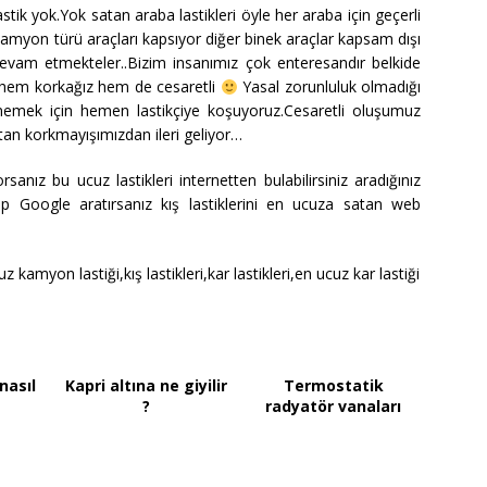
tik yok.Yok satan araba lastikleri öyle her araba için geçerli
amyon türü araçları kapsıyor diğer binek araçlar kapsam dışı
devam etmekteler..Bizim insanımız çok enteresandır belkide
r hem korkağız hem de cesaretli
Yasal zorunluluk olmadığı
memek için hemen lastikçiye koşuyoruz.Cesaretli oluşumuz
tan korkmayışımızdan ileri geliyor…
sanız bu ucuz lastikleri internetten bulabilirsiniz aradığınız
p Google aratırsanız kış lastiklerini en ucuza satan web
uz kamyon lastiği,kış lastikleri,kar lastikleri,en ucuz kar lastiği
nasıl
Kapri altına ne giyilir
Termostatik
?
radyatör vanaları