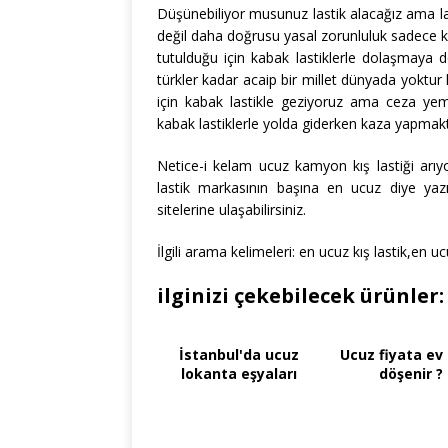
Düşünebiliyor musunuz lastik alacağız ama las
değil daha doğrusu yasal zorunluluk sadece k
tutulduğu için kabak lastiklerle dolaşmaya 
türkler kadar acaip bir millet dünyada yoktu
için kabak lastikle geziyoruz ama ceza ye
kabak lastiklerle yolda giderken kaza yapmak
Netice-i kelam ucuz kamyon kış lastiği arıyor
lastik markasının başına en ucuz diye yazı
sitelerine ulaşabilirsiniz.
İlgili arama kelimeleri: en ucuz kış lastik,en uc
ilginizi çekebilecek ürünler:
İstanbul'da ucuz
Ucuz fiyata ev 
lokanta eşyaları
döşenir ?