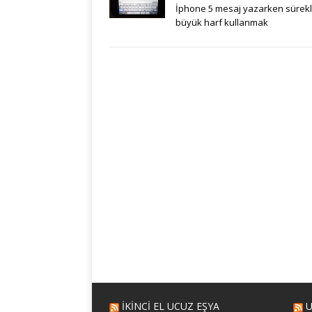
İphone 5 mesaj yazarken sürekl
büyük harf kullanmak
İKİNCİ EL UCUZ EŞYA
U