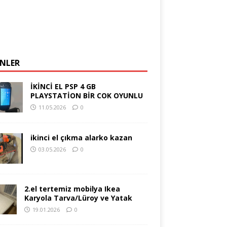
NLER
İKİNCİ EL PSP 4 GB
PLAYSTATİON BİR COK OYUNLU
11.05.2026
0
ikinci el çıkma alarko kazan
03.05.2026
0
2.el tertemiz mobilya Ikea
Karyola Tarva/Lüroy ve Yatak
19.01.2026
0