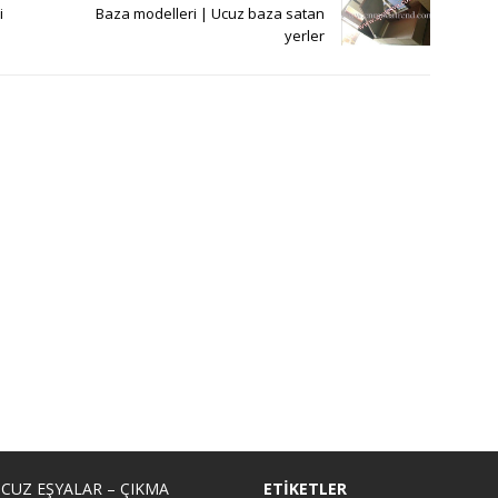
i
Baza modelleri | Ucuz baza satan
yerler
CUZ EŞYALAR – ÇIKMA
ETIKETLER