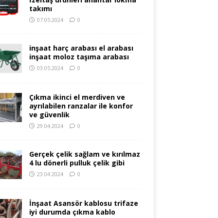
takımı
07.05.2024
0
inşaat harç arabası el arabası
inşaat moloz taşıma arabası
03.05.2024
0
Çıkma ikinci el merdiven ve
ayrılabilen ranzalar ile konfor
ve güvenlik
29.04.2024
0
Gerçek çelik sağlam ve kırılmaz
4 lu dönerli pulluk çelik gibi
23.04.2024
0
İnşaat Asansör kablosu trifaze
iyi durumda çıkma kablo