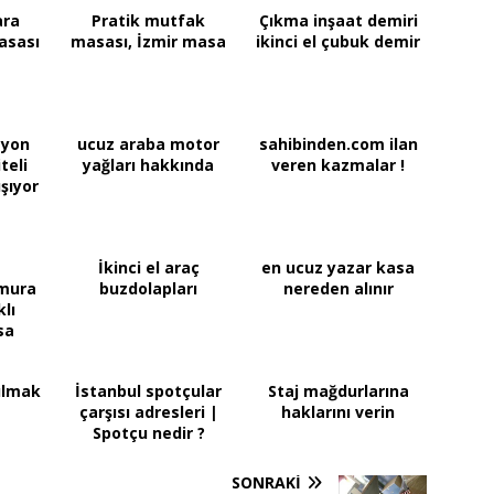
ara
Pratik mutfak
Çıkma inşaat demiri
asası
masası, İzmir masa
ikinci el çubuk demir
zyon
ucuz araba motor
sahibinden.com ilan
teli
yağları hakkında
veren kazmalar !
şıyor
İkinci el araç
en ucuz yazar kasa
mura
buzdolapları
nereden alınır
lı
sa
i el
ulmak
İstanbul spotçular
Staj mağdurlarına
çarşısı adresleri |
haklarını verin
Spotçu nedir ?
SONRAKI