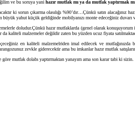
ğilim ve bu soruya yani
hazır mutfak mı ya da mutfak yaptırmak m
aktır ki sorun çıkarma olasılığı %90’dır…Çünkü satın alacağınız hazır
2 cm büyük yahut küçük geldiğinde mobilyanızı monte edeceğiniz duvarı 
lzemelerle doludur.Çünkü hazır mutfaklarda (genel olarak konuşuyorum i
ar da kaliteli malzemeler değildir zaten bu yüzden ucuz fiyata satılmaktad
eçeceğiniz en kaliteli malzemelriden imal edilecek ve mutfağınızda
arangozunuz zevkle giderecektir ama bu imkanlar hazır mutfak satışların
e göre mutfak dolabı yaptırmaktan yanayım ama son karar tabi ki sizin.