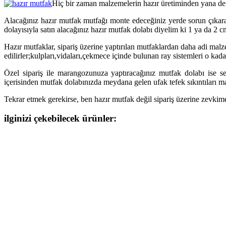
Hiç bir zaman malzemelerin hazır üretiminden yana de
Alacağınız hazır mutfak mutfağı monte edeceğiniz yerde sorun çıkarac
dolayısıyla satın alacağınız hazır mutfak dolabı diyelim ki 1 ya da 
Hazır mutfaklar, sipariş üzerine yaptırılan mutfaklardan daha adi ma
edilirler;kulpları,vidaları,çekmece içinde bulunan ray sistemleri o kad
Özel sipariş ile marangozunuza yaptıracağınız mutfak dolabı ise s
içerisinden mutfak dolabınızda meydana gelen ufak tefek sıkıntıları m
Tekrar etmek gerekirse, ben hazır mutfak değil sipariş üzerine zevkim
ilginizi çekebilecek ürünler: