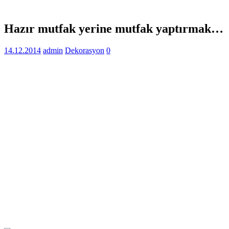
Hazır mutfak yerine mutfak yaptırmak…
14.12.2014
admin
Dekorasyon
0