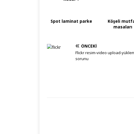
Spot laminat parke
Köşeli mutf
masaları
ÖNCEKI
Flickr resim-video upload-yükle
sorunu