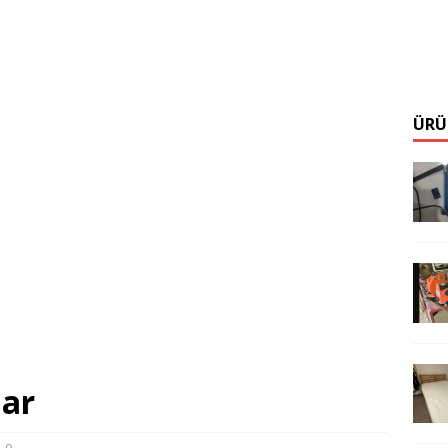
ÜRÜ
lar