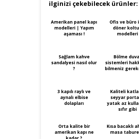
ilginizi çekebilecek ürünler:
Amerikan panel kapı
Ofis ve büro 
modelleri | Yapım
döner kolt
aşaması !
modelleri
Sağlam kahve
Bölme duva
sandalyesi nasıl olur
sistemleri hak
?
bilmeniz gerek
3 kapılı raylı ve
Kaliteli katla
aynalı elbise
seyyar porta
dolapları
yatak az kulla
sıfır gibi
Orta kalite bir
Kısa bacaklı a
amerikan kapı ne
masa tabure
kadar ?