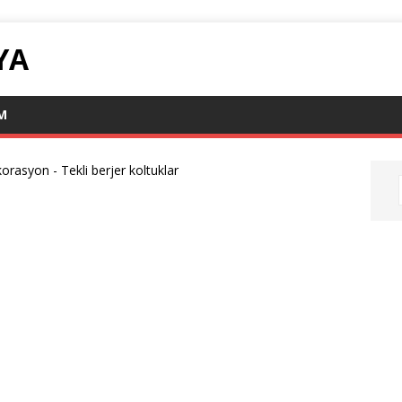
YA
IM
orasyon
-
Tekli berjer koltuklar