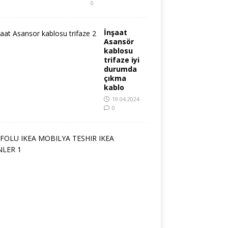
0
İnşaat
Asansör
kablosu
trifaze iyi
durumda
çıkma
kablo
19.04.2024
0
D
E
F
O
L
U
İ
K
E
A