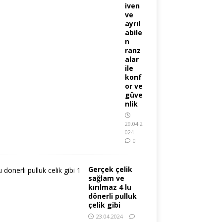
iven
ve
ayrıl
abile
n
ranz
alar
ile
konf
or ve
güve
nlik
29.04.2
024
0
Gerçek çelik
sağlam ve
kırılmaz 4 lu
dönerli pulluk
çelik gibi
23.04.2024