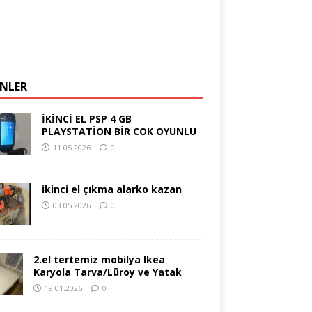
NLER
İKİNCİ EL PSP 4 GB
PLAYSTATİON BİR COK OYUNLU
11.05.2026
0
ikinci el çıkma alarko kazan
03.05.2026
0
2.el tertemiz mobilya Ikea
Karyola Tarva/Lüroy ve Yatak
19.01.2026
0