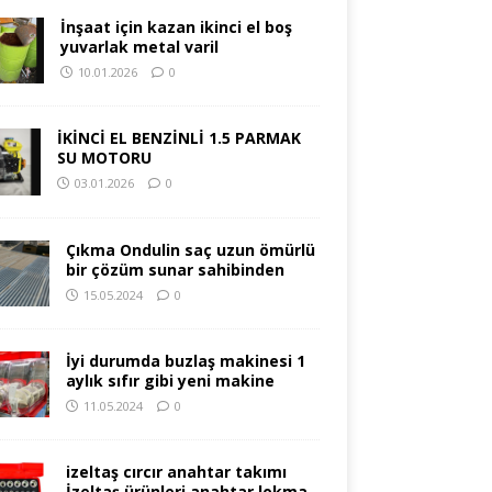
İnşaat için kazan ikinci el boş
yuvarlak metal varil
10.01.2026
0
İKİNCİ EL BENZİNLİ 1.5 PARMAK
SU MOTORU
03.01.2026
0
Çıkma Ondulin saç uzun ömürlü
bir çözüm sunar sahibinden
15.05.2024
0
İyi durumda buzlaş makinesi 1
aylık sıfır gibi yeni makine
11.05.2024
0
izeltaş cırcır anahtar takımı
İzeltaş ürünleri anahtar lokma