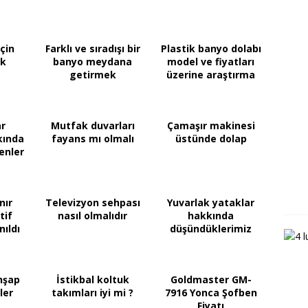
için
Farklı ve sıradışı bir
Plastik banyo dolabı
uk
banyo meydana
model ve fiyatları
getirmek
üzerine araştırma
r
Mutfak duvarları
Çamaşır makinesi
kında
fayans mı olmalı
üstünde dolap
enler
nır
Televizyon sehpası
Yuvarlak yataklar
tif
nasıl olmalıdır
hakkında
nıldı
düşündüklerimiz
hşap
İstikbal koltuk
Goldmaster GM-
ler
takımları iyi mi ?
7916 Yonca Şofben
Fiyatı