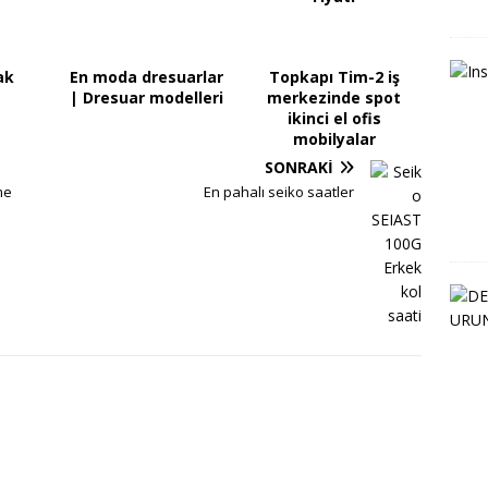
ak
En moda dresuarlar
Topkapı Tim-2 iş
| Dresuar modelleri
merkezinde spot
ikinci el ofis
mobilyalar
SONRAKI
me
En pahalı seiko saatler