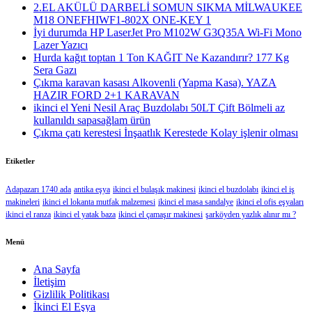
2.EL AKÜLÜ DARBELİ SOMUN SIKMA MİLWAUKEE
M18 ONEFHIWF1-802X ONE-KEY 1
İyi durumda HP LaserJet Pro M102W G3Q35A Wi-Fi Mono
Lazer Yazıcı
Hurda kağıt toptan 1 Ton KAĞIT Ne Kazandırır? 177 Kg
Sera Gazı
Çıkma karavan kasası Alkovenli (Yapma Kasa). YAZA
HAZIR FORD 2+1 KARAVAN
ikinci el Yeni Nesil Araç Buzdolabı 50LT Çift Bölmeli az
kullanıldı sapasağlam ürün
Çıkma çatı kerestesi İnşaatlık Kerestede​​ Kolay işlenir olması
Etiketler
Adapazarı 1740 ada
antika eşya
ikinci el bulaşık makinesi
ikinci el buzdolabı
ikinci el iş
makineleri
ikinci el lokanta mutfak malzemesi
ikinci el masa sandalye
ikinci el ofis eşyaları
ikinci el ranza
ikinci el yatak baza
ikinci el çamaşır makinesi
şarköyden yazlık alınır mı ?
Menü
Ana Sayfa
İletişim
Gizlilik Politikası
İkinci El Eşya