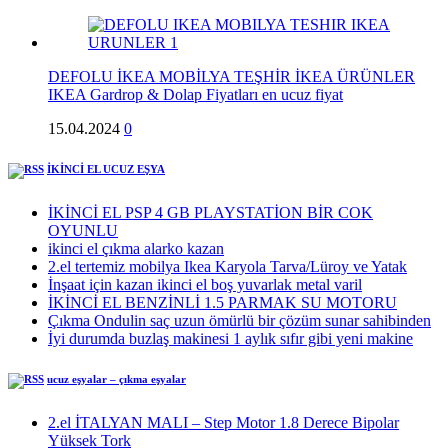
DEFOLU İKEA MOBİLYA TEŞHİR İKEA ÜRÜNLER
IKEA Gardrop & Dolap Fiyatları en ucuz fiyat
15.04.2024
0
İKİNCİ EL UCUZ EŞYA
İKİNCİ EL PSP 4 GB PLAYSTATİON BİR COK
OYUNLU
ikinci el çıkma alarko kazan
2.el tertemiz mobilya Ikea Karyola Tarva/Lüroy ve Yatak
İnşaat için kazan ikinci el boş yuvarlak metal varil
İKİNCİ EL BENZİNLİ 1.5 PARMAK SU MOTORU
Çıkma Ondulin saç uzun ömürlü bir çözüm sunar sahibinden
İyi durumda buzlaş makinesi 1 aylık sıfır gibi yeni makine
ucuz eşyalar – çıkma eşyalar
2.el İTALYAN MALI – Step Motor 1.8 Derece Bipolar
Yüksek Tork