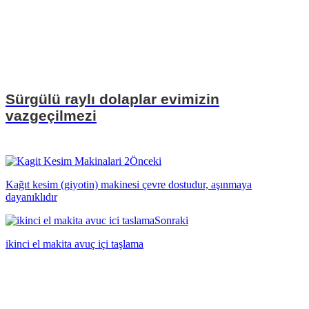
Sürgülü raylı dolaplar evimizin
vazgeçilmezi
Önceki
Kağıt kesim (giyotin) makinesi çevre dostudur, aşınmaya
dayanıklıdır
Sonraki
ikinci el makita avuç içi taşlama