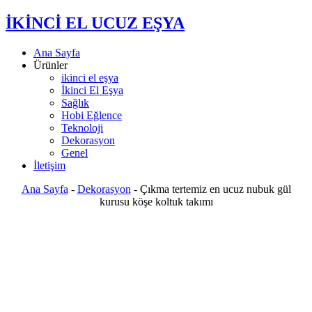
İKİNCİ EL UCUZ EŞYA
Ana Sayfa
Ürünler
ikinci el eşya
İkinci El Eşya
Sağlık
Hobi Eğlence
Teknoloji
Dekorasyon
Genel
İletişim
Ana Sayfa
-
Dekorasyon
-
Çıkma tertemiz en ucuz nubuk gül
kurusu köşe koltuk takımı