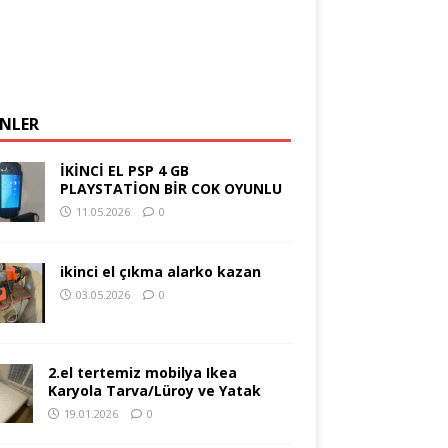
NLER
İKİNCİ EL PSP 4 GB
PLAYSTATİON BİR COK OYUNLU
11.05.2026
0
ikinci el çıkma alarko kazan
03.05.2026
0
2.el tertemiz mobilya Ikea
Karyola Tarva/Lüroy ve Yatak
19.01.2026
0