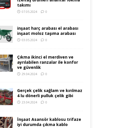
takımı
07.05.2024
0
inşaat harç arabası el arabası
inşaat moloz taşıma arabası
03.05.2024
0
Çıkma ikinci el merdiven ve
ayrılabilen ranzalar ile konfor
ve güvenlik
29.04.2024
0
Gerçek çelik sağlam ve kırılmaz
4 lu dönerli pulluk çelik gibi
23.04.2024
0
İnşaat Asansör kablosu trifaze
iyi durumda çıkma kablo