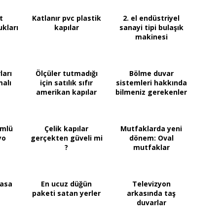
t
Katlanır pvc plastik
2. el endüstriyel
ukları
kapılar
sanayi tipi bulaşık
makinesi
ları
Ölçüler tutmadığı
Bölme duvar
alı
için satılık sıfır
sistemleri hakkında
amerikan kapılar
bilmeniz gerekenler
ümlü
Çelik kapılar
Mutfaklarda yeni
yo
gerçekten güveli mi
dönem: Oval
?
mutfaklar
masa
En ucuz düğün
Televizyon
paketi satan yerler
arkasında taş
duvarlar