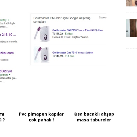
mı
Pvc pimapen kapılar
Kısa bacaklı ahşap
ü ?
çok pahalı !
masa tabureler