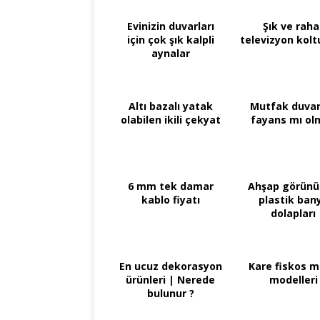
Evinizin duvarları
Şık ve raha
için çok şık kalpli
televizyon kolt
aynalar
Altı bazalı yatak
Mutfak duvar
olabilen ikili çekyat
fayans mı olm
6 mm tek damar
Ahşap görün
kablo fiyatı
plastik ban
dolapları
En ucuz dekorasyon
Kare fiskos 
ürünleri | Nerede
modelleri
bulunur ?