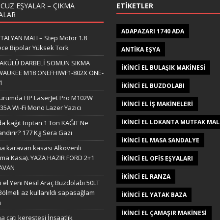
CUZ EŞYALAR – ÇIKMA
ETIKETLER
ALAR
ADAPAZARI 1740 ADA
 İTALYAN MALI – Step Motor 1.8
ce Bipolar Yüksek Tork
ANTIKA EŞYA
L AKÜLÜ DARBELİ SOMUN SIKMA
IKINCI EL BULAŞIK MAKINESI
WAUKEE M18 ONEFHIWF1-802X ONE-
1
IKINCI EL BUZDOLABI
durumda HP LaserJet Pro M102W
IKINCI EL IŞ MAKINELERI
5A Wi-Fi Mono Lazer Yazıcı
IKINCI EL LOKANTA MUTFAK MAL
a kağıt toptan 1 Ton KAĞIT Ne
ndırır? 177 Kg Sera Gazı
IKINCI EL MASA SANDALYE
a karavan kasası Alkovenli
ma Kasa). YAZA HAZIR FORD 2+1
IKINCI EL OFIS EŞYALARI
AVAN
IKINCI EL RANZA
ci el Yeni Nesil Araç Buzdolabı 50LT
 Bölmeli az kullanıldı sapasağlam
IKINCI EL YATAK BAZA
n
IKINCI EL ÇAMAŞIR MAKINESI
a çatı kerestesi İnşaatlık