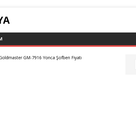
YA
IM
Goldmaster GM-7916 Yonca Şofben Fiyatı