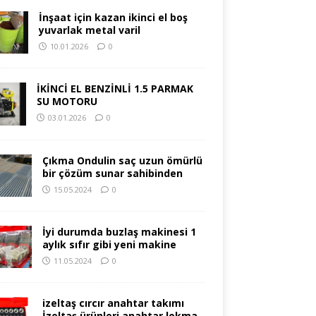
İnşaat için kazan ikinci el boş
yuvarlak metal varil
10.01.2026
0
İKİNCİ EL BENZİNLİ 1.5 PARMAK
SU MOTORU
03.01.2026
0
Çıkma Ondulin saç uzun ömürlü
bir çözüm sunar sahibinden
15.05.2024
0
İyi durumda buzlaş makinesi 1
aylık sıfır gibi yeni makine
11.05.2024
0
izeltaş cırcır anahtar takımı
İzeltaş ürünleri anahtar lokma