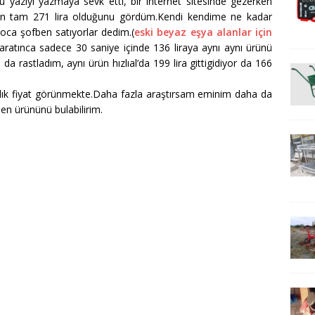
yazıyı yazmaya sevk etti, bir internet sitesinde gezerken
ın tam 271 lira olduğunu gördüm.Kendi kendime ne kadar
 koca şofben satıyorlar dedim.(
eski beyaz eşya alanlar için
atınca sadece 30 saniye içinde 136 liraya aynı aynı ürünü
da rastladım, aynı ürün hızlıal’da 199 lira gittigidiyor da 166
alık fiyat görünmekte.Daha fazla araştırsam eminim daha da
n ürününü bulabilirim.