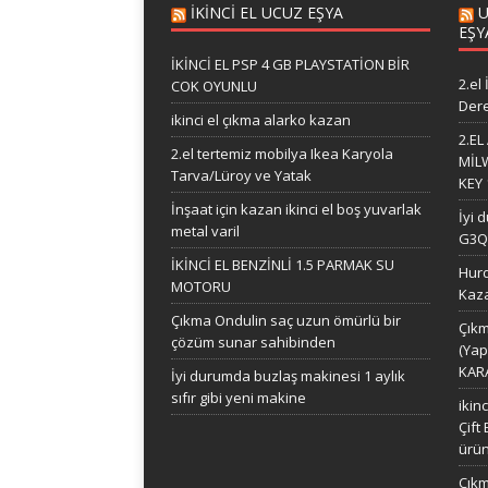
İKİNCİ EL UCUZ EŞYA
U
EŞY
İKİNCİ EL PSP 4 GB PLAYSTATİON BİR
2.el
COK OYUNLU
Dere
ikinci el çıkma alarko kazan
2.E
2.el tertemiz mobilya Ikea Karyola
MİL
Tarva/Lüroy ve Yatak
KEY 
İnşaat için kazan ikinci el boş yuvarlak
İyi 
metal varil
G3Q3
İKİNCİ EL BENZİNLİ 1.5 PARMAK SU
Hurd
MOTORU
Kaza
Çıkma Ondulin saç uzun ömürlü bir
Çıkm
çözüm sunar sahibinden
(Yap
KAR
İyi durumda buzlaş makinesi 1 aylık
sıfır gibi yeni makine
ikin
Çift
ürü
Çıkm