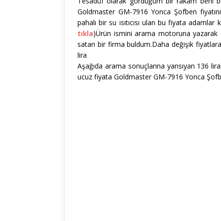
Tesadüf olarak gördüğüm bir rakam beni bu 
Goldmaster GM-7916 Yonca Şofben fiyatın
pahalı bir su ısıtıcısı ulan bu fiyata adamlar
tıkla
)Ürün ismini arama motoruna yazarak ar
satan bir firma buldum.Daha değişik fiyatlara 
lira
Aşağıda arama sonuçlarına yansıyan 136 lir
ucuz fiyata Goldmaster GM-7916 Yonca Şofbe