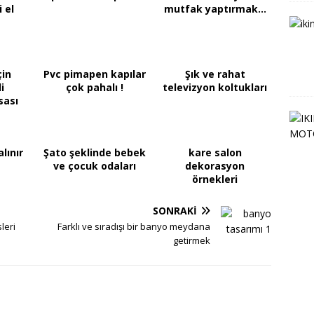
 el
mutfak yaptırmak...
çin
Pvc pimapen kapılar
Şık ve rahat
i
çok pahalı !
televizyon koltukları
sası
alınır
Şato şeklinde bebek
kare salon
ve çocuk odaları
dekorasyon
örnekleri
SONRAKI
leri
Farklı ve sıradışı bir banyo meydana
getirmek