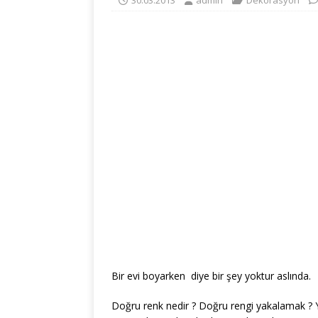
30.03.2013
admin
Dekorasyon
Bir evi boyarken diye bir şey yoktur aslında.
Doğru renk nedir ? Doğru rengi yakalamak ? Y