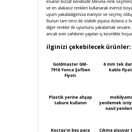
insanın bizzat kendisidir.Mesela renk seçiminde
ve en alakasız renkleri kullanarak evimizi boy
uyum yakaladığımıza inanıyor ve seçmiş old
Bunun tam tersi de olabilir piyasa dolana o beli
diğer renkler ile uyumunu yakalamak vesaire.
ancak evin sahibinin yapılan iş kesinlikle hoş
ilginizi çekebilecek ürünler:
Goldmaster GM-
6 mm tek da
7916 Yonca Şofben
kablo fiyat
Fiyatı
Plastik yerine ahşap
mobilyamı
tabure kullanın
yenilemek isti
nasıl yenile
Koçtaş'ın beş para
Çıkma pisuvar 