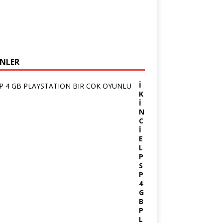
NLER
İ
K
İ
N
C
İ
E
L
P
S
P
4
G
B
P
L