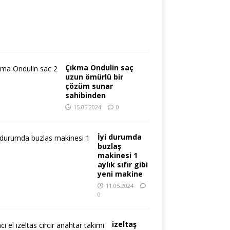
0
2
6
0
Çıkma Ondulin saç
uzun ömürlü bir
çözüm sunar
sahibinden
15.05.2024
0
İyi durumda
buzlaş
makinesi 1
aylık sıfır gibi
yeni makine
11.05.2024
0
izeltaş