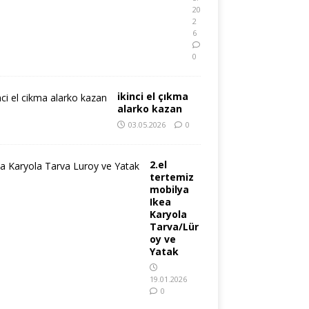
20
2
6
0
ikinci el çıkma
alarko kazan
03.05.2026
0
2.el
tertemiz
mobilya
Ikea
Karyola
Tarva/Lür
oy ve
Yatak
19.01.2026
0