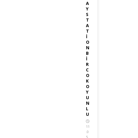
A
Y
S
T
A
T
İ
O
N
B
İ
R
C
O
K
O
Y
U
N
L
U
11
.0
5.