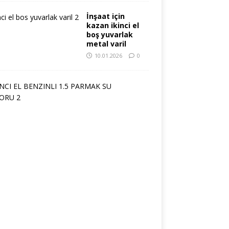
İnşaat için
kazan ikinci el
boş yuvarlak
metal varil
10.01.2026
0
İ
K
İ
N
C
İ
E
L
B
E
N
Z
İ
N
L
İ