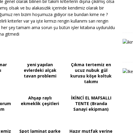
 genel olarak bilinen bir takım kriterlerin dışına çıkılmış olsa
amış olsak ve bu alakasızlık içerinde kendimiz olarak bir
uğumuz ren bizim hoşumuza gidiyor ise bundan kime ne ?
rli kriterler var ya işte kırmızı rengin kullanımı sarı rengin
. her şey tamam ama sorun şu bütün işler kitabına uyduruldu
una gitmedi
mar
yeni yapılan
Çıkma tertemiz en
ı
evlerdeki alçak
ucuz nubuk gül
tavan problemi
kurusu köşe koltuk
takımı
Ahşap raylı
İKİNCİ EL MAFSALLI
yorum
ekmeklik çeşitleri
TENTE (Branda
rim
Sanayi ekipman)
temiz
Spot laminat parke
Hazır mutfak yerine