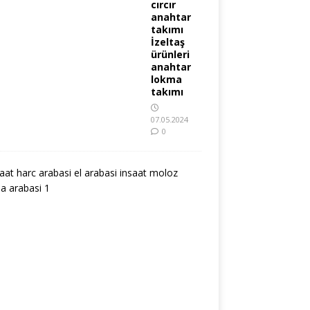
cırcır
anahtar
takımı
İzeltaş
ürünleri
anahtar
lokma
takımı
07.05.2024
0
i
n
ş
a
a
t
h
a
r
ç
a
r