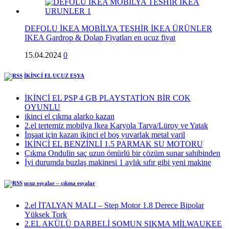
DEFOLU İKEA MOBİLYA TEŞHİR İKEA ÜRÜNLER
IKEA Gardrop & Dolap Fiyatları en ucuz fiyat
15.04.2024
0
İKİNCİ EL UCUZ EŞYA
İKİNCİ EL PSP 4 GB PLAYSTATİON BİR COK
OYUNLU
ikinci el çıkma alarko kazan
2.el tertemiz mobilya Ikea Karyola Tarva/Lüroy ve Yatak
İnşaat için kazan ikinci el boş yuvarlak metal varil
İKİNCİ EL BENZİNLİ 1.5 PARMAK SU MOTORU
Çıkma Ondulin saç uzun ömürlü bir çözüm sunar sahibinden
İyi durumda buzlaş makinesi 1 aylık sıfır gibi yeni makine
ucuz eşyalar – çıkma eşyalar
2.el İTALYAN MALI – Step Motor 1.8 Derece Bipolar
Yüksek Tork
2.EL AKÜLÜ DARBELİ SOMUN SIKMA MİLWAUKEE