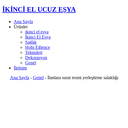
İKİNCİ EL UCUZ EŞYA
Ana Sayfa
Ürünler
ikinci el eşya
İkinci El Eşya
Sağlık
Hobi Eğlence
Teknoloji
Dekorasyon
Genel
İletişim
Ana Sayfa
-
Genel
-
İlanlara surat resmi yerleştirme salaklığı