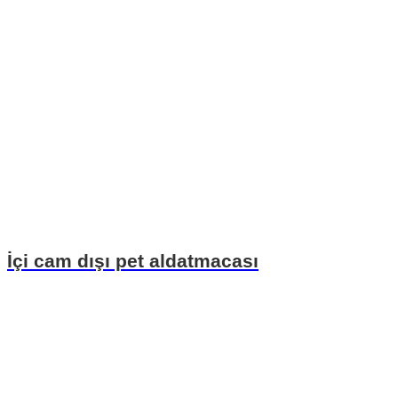
İçi cam dışı pet aldatmacası