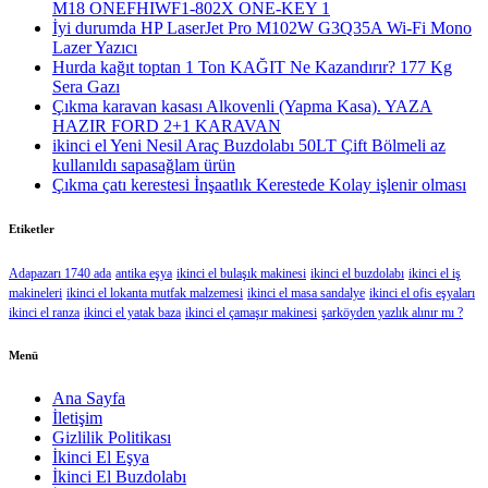
M18 ONEFHIWF1-802X ONE-KEY 1
İyi durumda HP LaserJet Pro M102W G3Q35A Wi-Fi Mono
Lazer Yazıcı
Hurda kağıt toptan 1 Ton KAĞIT Ne Kazandırır? 177 Kg
Sera Gazı
Çıkma karavan kasası Alkovenli (Yapma Kasa). YAZA
HAZIR FORD 2+1 KARAVAN
ikinci el Yeni Nesil Araç Buzdolabı 50LT Çift Bölmeli az
kullanıldı sapasağlam ürün
Çıkma çatı kerestesi İnşaatlık Kerestede​​ Kolay işlenir olması
Etiketler
Adapazarı 1740 ada
antika eşya
ikinci el bulaşık makinesi
ikinci el buzdolabı
ikinci el iş
makineleri
ikinci el lokanta mutfak malzemesi
ikinci el masa sandalye
ikinci el ofis eşyaları
ikinci el ranza
ikinci el yatak baza
ikinci el çamaşır makinesi
şarköyden yazlık alınır mı ?
Menü
Ana Sayfa
İletişim
Gizlilik Politikası
İkinci El Eşya
İkinci El Buzdolabı