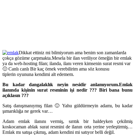
Dikkat ettiniz mi bilmiyorum ama benim son zamanlarda
çokça gözüme çarpmakta.Mesela bir ilan veriliyor örneğin bir emlak
ya da web-hosting filan; ilanda, ilanı veren kimsenin surat resmi var
🙂 Canlı canlı Bir kaç örnek verebilirim ama söz konusu
tiplerin oyununa kendimi alt edemem.
Bu kadar dangalaklık neyin nesidir anlamıyorum.Emlak
ilanında kişinin surat resminin işi nedir ??? Biri bana bunu
açıklasın ???
Satış danışmanıymış filan 🙂 Yahu güldürmeyin adamı, bu kadar
şımarıklığa ne gerek var…
Adam emlak ilanını vermiş, sırıtık bir haldeyken çekilmiş
koskocaman ablak surat resmini de ilanın orta yerine yerleştirmiş…
Emlak mı satışa çıkmış, adam kendini mi satıyor belli değil.