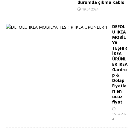
durumda çıkma kablo
19.04.2024
DEFOL
U İKEA
MOBİL
YA
TEŞHİR
İKEA
ÜRÜNL
ER IKEA
Gardro
p &
Dolap
Fiyatla
rı en
ucuz
fiyat
15.04.202
4