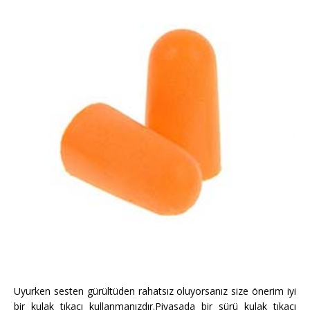
Uyurken sesten gürültüden rahatsız oluyorsanız size önerim iyi
bir kulak tıkacı kullanmanızdır.Piyasada bir sürü kulak tıkacı