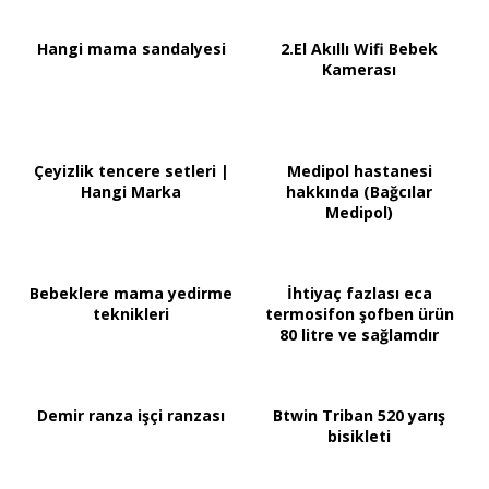
Hangi mama sandalyesi
2.El Akıllı Wifi Bebek
Kamerası
Çeyizlik tencere setleri |
Medipol hastanesi
Hangi Marka
hakkında (Bağcılar
Medipol)
Bebeklere mama yedirme
İhtiyaç fazlası eca
teknikleri
termosifon şofben ürün
80 litre ve sağlamdır
Demir ranza işçi ranzası
Btwin Triban 520 yarış
bisikleti