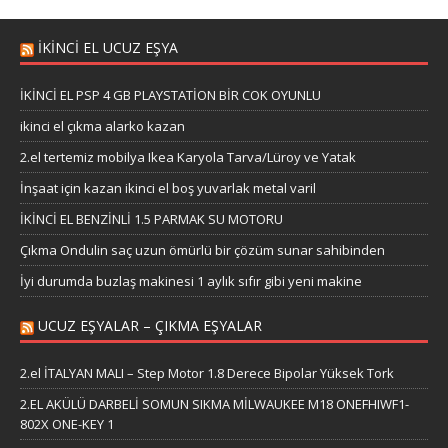
İKİNCİ EL UCUZ EŞYA
İKİNCİ EL PSP 4 GB PLAYSTATİON BİR COK OYUNLU
ikinci el çıkma alarko kazan
2.el tertemiz mobilya Ikea Karyola Tarva/Lüroy ve Yatak
İnşaat için kazan ikinci el boş yuvarlak metal varil
İKİNCİ EL BENZİNLİ 1.5 PARMAK SU MOTORU
Çıkma Ondulin saç uzun ömürlü bir çözüm sunar sahibinden
İyi durumda buzlaş makinesi 1 aylık sıfır gibi yeni makine
UCUZ EŞYALAR – ÇIKMA EŞYALAR
2.el İTALYAN MALI – Step Motor 1.8 Derece Bipolar Yüksek Tork
2.EL AKÜLÜ DARBELİ SOMUN SIKMA MİLWAUKEE M18 ONEFHIWF1-
802X ONE-KEY 1