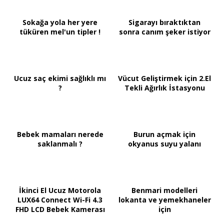
Sokağa yola her yere
Sigarayı bıraktıktan
tüküren mel'un tipler !
sonra canım şeker istiyor
Ucuz saç ekimi sağlıklı mı
Vücut Geliştirmek için 2.El
?
Tekli Ağırlık İstasyonu
Bebek mamaları nerede
Burun açmak için
saklanmalı ?
okyanus suyu yalanı
İkinci El Ucuz Motorola
Benmari modelleri
LUX64 Connect Wi-Fi 4.3
lokanta ve yemekhaneler
FHD LCD Bebek Kamerası
için