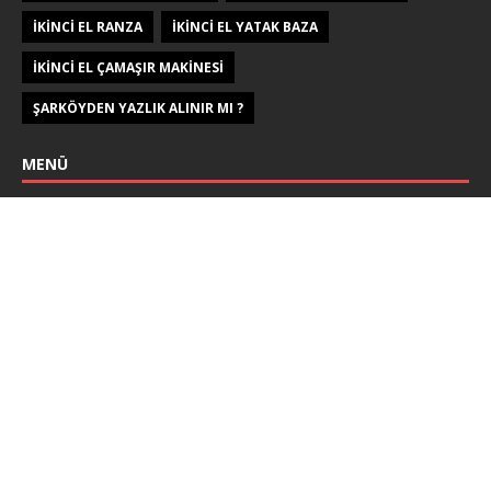
IKINCI EL RANZA
IKINCI EL YATAK BAZA
IKINCI EL ÇAMAŞIR MAKINESI
ŞARKÖYDEN YAZLIK ALINIR MI ?
MENÜ
Ana Sayfa
İletişim
Gizlilik Politikası
İkinci El Eşya
İkinci El Buzdolabı
İkinci El Ranza
İkinci El Çamaşır Makinesi
Telif hakkı © 2026 |
MH Themes
tarafından WordPress teması