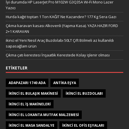
İyi durumda HP LaserJet Pro M102W G3Q35A Wi-Fi Mono Lazer
Yazıcı
Hurda kağıt toptan 1 Ton KAĞIT Ne Kazandırır? 177 Kg Sera Gazı
Çıkma karavan kasası Alkovenli (Yapma Kasa). YAZA HAZIR FORD
2+1 KARAVAN
ikinci el Yeni Nesil Araç Buzdolabı 50LT Çift Bölmeli az kullanıldı
sapasağlam ürün
Çıkma çatı kerestesi İnşaatlık Kerestede​​ Kolay işlenir olması
ETIKETLER
ADAPAZARI 1740 ADA
ANTIKA EŞYA
IKINCI EL BULAŞIK MAKINESI
IKINCI EL BUZDOLABI
IKINCI EL IŞ MAKINELERI
IKINCI EL LOKANTA MUTFAK MALZEMESI
IKINCI EL MASA SANDALYE
IKINCI EL OFIS EŞYALARI