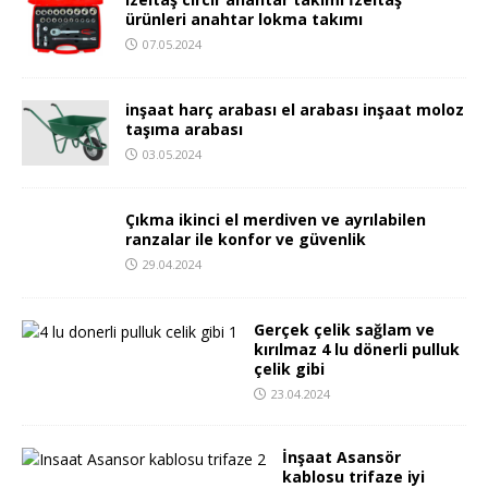
izeltaş cırcır anahtar takımı İzeltaş
ürünleri anahtar lokma takımı
07.05.2024
inşaat harç arabası el arabası inşaat moloz
taşıma arabası
03.05.2024
Çıkma ikinci el merdiven ve ayrılabilen
ranzalar ile konfor ve güvenlik
29.04.2024
Gerçek çelik sağlam ve
kırılmaz 4 lu dönerli pulluk
çelik gibi
23.04.2024
İnşaat Asansör
kablosu trifaze iyi