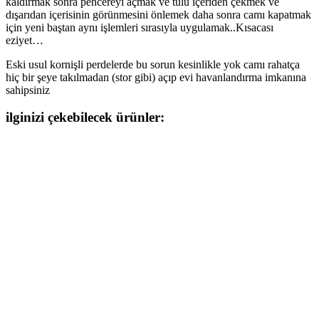
kaldırmak sonra pencereyi açmak ve tülü içeriden çekmek ve
dışarıdan içerisinin görünmesini önlemek daha sonra camı kapatmak
için yeni baştan aynı işlemleri sırasıyla uygulamak..Kısacası
eziyet…
Eski usul kornişli perdelerde bu sorun kesinlikle yok camı rahatça
hiç bir şeye takılmadan (stor gibi) açıp evi havanlandırma imkanına
sahipsiniz
ilginizi çekebilecek ürünler: