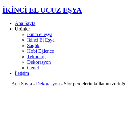
İKİNCİ EL UCUZ EŞYA
Ana Sayfa
Ürünler
ikinci el eşya
İkinci El Eşya
Sağlık
Hobi Eğlence
Teknoloji
Dekorasyon
Genel
İletişim
Ana Sayfa
-
Dekorasyon
-
Stor perdelerin kullanım zorluğu