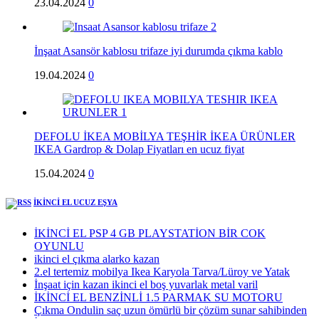
23.04.2024
0
İnşaat Asansör kablosu trifaze iyi durumda çıkma kablo
19.04.2024
0
DEFOLU İKEA MOBİLYA TEŞHİR İKEA ÜRÜNLER
IKEA Gardrop & Dolap Fiyatları en ucuz fiyat
15.04.2024
0
İKİNCİ EL UCUZ EŞYA
İKİNCİ EL PSP 4 GB PLAYSTATİON BİR COK
OYUNLU
ikinci el çıkma alarko kazan
2.el tertemiz mobilya Ikea Karyola Tarva/Lüroy ve Yatak
İnşaat için kazan ikinci el boş yuvarlak metal varil
İKİNCİ EL BENZİNLİ 1.5 PARMAK SU MOTORU
Çıkma Ondulin saç uzun ömürlü bir çözüm sunar sahibinden