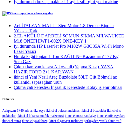
İyi durumda buzlaş makinesi 1 aylık sıfır gibi yeni makine
ucuz eşyalar – çıkma eşyalar
2.el İTALYAN MALI – Step Motor 1.8 Derece Bipolar
Yüksek Tork
2.EL AKÜLÜ DARBELİ SOMUN SIKMA MİLWAUKEE
M18 ONEFHIWF1-802X ONE-KEY 1
İyi durumda HP LaserJet Pro M102W G3Q35A Wi-Fi Mono
Lazer Yazıcı
Hurda kağıt toptan 1 Ton KAĞIT Ne Kazandırır? 177 Kg
Sera Gazı
Çıkma karavan kasası Alkovenli (Yapma Kasa). YAZA
HAZIR FORD 2+1 KARAVAN
ikinci el Yeni Nesil Araç Buzdolabı 50LT Çift Bölmeli az
kullanıldı sapasağlam ürün
Çıkma çatı kerestesi İnşaatlık Kerestede​​ Kolay işlenir olması
Etiketler
Adapazarı 1740 ada
antika eşya
ikinci el bulaşık makinesi
ikinci el buzdolabı
ikinci el iş
makineleri
ikinci el lokanta mutfak malzemesi
ikinci el masa sandalye
ikinci el ofis eşyaları
ikinci el ranza
ikinci el yatak baza
ikinci el çamaşır makinesi
şarköyden yazlık alınır mı ?