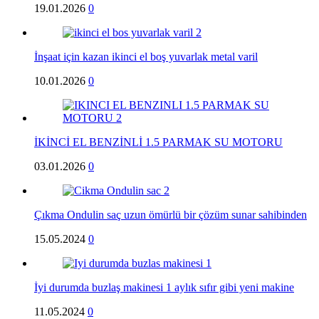
19.01.2026
0
İnşaat için kazan ikinci el boş yuvarlak metal varil
10.01.2026
0
İKİNCİ EL BENZİNLİ 1.5 PARMAK SU MOTORU
03.01.2026
0
Çıkma Ondulin saç uzun ömürlü bir çözüm sunar sahibinden
15.05.2024
0
İyi durumda buzlaş makinesi 1 aylık sıfır gibi yeni makine
11.05.2024
0