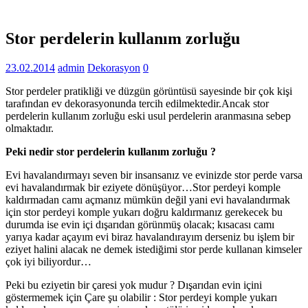
Stor perdelerin kullanım zorluğu
23.02.2014
admin
Dekorasyon
0
Stor perdeler pratikliği ve düzgün görüntüsü sayesinde bir çok kişi
tarafından ev dekorasyonunda tercih edilmektedir.Ancak stor
perdelerin kullanım zorluğu eski usul perdelerin aranmasına sebep
olmaktadır.
Peki nedir stor perdelerin kullanım zorluğu ?
Evi havalandırmayı seven bir insansanız ve evinizde stor perde varsa
evi havalandırmak bir eziyete dönüşüyor…Stor perdeyi komple
kaldırmadan camı açmanız mümkün değil yani evi havalandırmak
için stor perdeyi komple yukarı doğru kaldırmanız gerekecek bu
durumda ise evin içi dışarıdan görünmüş olacak; kısacası camı
yarıya kadar açayım evi biraz havalandırayım derseniz bu işlem bir
eziyet halini alacak ne demek istediğimi stor perde kullanan kimseler
çok iyi biliyordur…
Peki bu eziyetin bir çaresi yok mudur ? Dışarıdan evin içini
göstermemek için Çare şu olabilir : Stor perdeyi komple yukarı