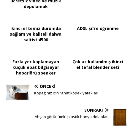
ücretsiz video ve müzik
depolamak
ikinci el temiz durumda
ADSL şifre öğrenme
sağlam ve kaliteli daiwa
saltist 4500
Fazla yer kaplamayan
Çok az kullanılmış ikinci
küçük ebat bilgisayar
el tefal blender seti
hoparlörü speaker
ÖNCEKI
Köpeğiniz için rahat köpek yatakları
SONRAKI
Ahşap görünümlü plastik banyo dolapları