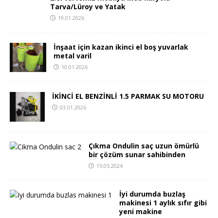
Tarva/Lüroy ve Yatak
19.01.2026
İnşaat için kazan ikinci el boş yuvarlak
metal varil
10.01.2026
İKİNCİ EL BENZİNLİ 1.5 PARMAK SU MOTORU
03.01.2026
Çıkma Ondulin saç uzun ömürlü
bir çözüm sunar sahibinden
15.05.2024
İyi durumda buzlaş
makinesi 1 aylık sıfır gibi
yeni makine