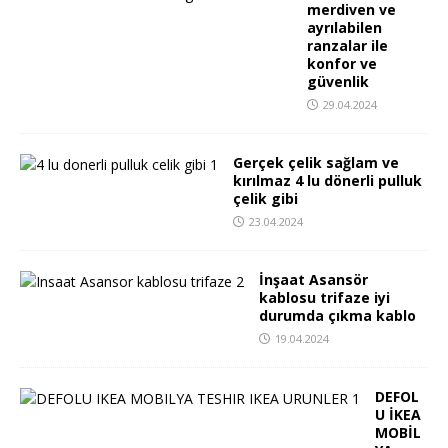
merdiven ve
ayrılabilen
ranzalar ile
konfor ve
güvenlik
29.04.2024
Gerçek çelik sağlam ve
kırılmaz 4 lu dönerli pulluk
çelik gibi
23.04.2024
İnşaat Asansör
kablosu trifaze iyi
durumda çıkma kablo
19.04.2024
DEFOL
U İKEA
MOBİL