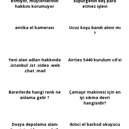
etmiyor, müşterilerinin
süpürgenin beş para
hakkını korumuyor
etmez işlevi
antika el kamerası
Ucuz koşu bandı alınır mı
?
Yeni alan adları hakkında
Airties 5440 kurulum cd'si
.istanbul .ist .video .web
.chat .mail
Baretlerde hangi renk ne
Çamaşır makinesi için en
anlama gelir ?
iyi sıkma devri
hangisidir?
Dosya depolama alanı
ikinci el barkod okuyucu