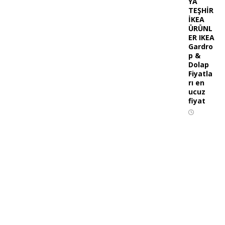
YA
TEŞHİR
İKEA
ÜRÜNL
ER IKEA
Gardro
p &
Dolap
Fiyatla
rı en
ucuz
fiyat
15.04.202
4
İKİNCİ EL UCUZ EŞYA
İKİNCİ EL PSP 4 GB PLAYSTATİON BİR COK OYUNLU
ikinci el çıkma alarko kazan