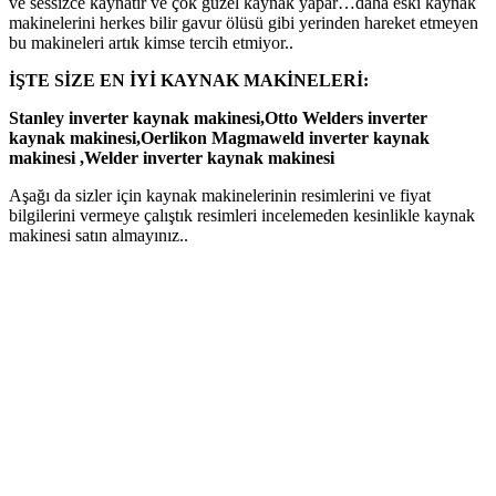
ve sessizce kaynatır ve çok güzel kaynak yapar…daha eski kaynak
makinelerini herkes bilir gavur ölüsü gibi yerinden hareket etmeyen
bu makineleri artık kimse tercih etmiyor..
İŞTE SİZE EN İYİ KAYNAK MAKİNELERİ:
Stanley inverter kaynak makinesi,Otto Welders inverter
kaynak makinesi,Oerlikon Magmaweld inverter kaynak
makinesi ,Welder inverter kaynak makinesi
Aşağı da sizler için kaynak makinelerinin resimlerini ve fiyat
bilgilerini vermeye çalıştık resimleri incelemeden kesinlikle kaynak
makinesi satın almayınız..