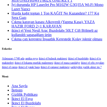
M18 ONEFHIWF1-802X ONE-KEY 1
İyi durumda HP LaserJet Pro M102W G3Q35A Wi-Fi Mono
Lazer Yazıcı
Hurda kağıt toptan 1 Ton KAĞIT Ne Kazandırır? 177 Kg
Sera Gazı
Çıkma karavan kasası Alkovenli (Yapma Kasa). YAZA
HAZIR FORD 2+1 KARAVAN
ikinci el Yeni Nesil Araç Buzdolabı 50LT Çift Bölmeli az
kullanıldı sapasağlam ürün
Çıkma çatı kerestesi İnşaatlık Kerestede​​ Kolay işlenir olması
Etiketler
Adapazarı 1740 ada
antika eşya
ikinci el bulaşık makinesi
ikinci el buzdolabı
ikinci el iş
makineleri
ikinci el lokanta mutfak malzemesi
ikinci el masa sandalye
ikinci el ofis eşyaları
ikinci el ranza
ikinci el yatak baza
ikinci el çamaşır makinesi
şarköyden yazlık alınır mı ?
Menü
Ana Sayfa
İletişim
Gizlilik Politikası
İkinci El Eşya
İkinci El Buzdolabı