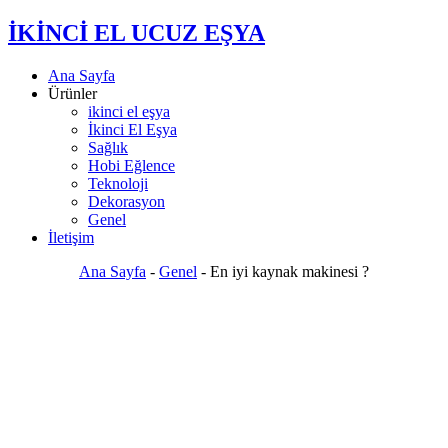
İKİNCİ EL UCUZ EŞYA
Ana Sayfa
Ürünler
ikinci el eşya
İkinci El Eşya
Sağlık
Hobi Eğlence
Teknoloji
Dekorasyon
Genel
İletişim
Ana Sayfa
-
Genel
-
En iyi kaynak makinesi ?