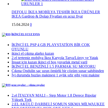
DEFOLU İKEA MOBİLYA TEŞHİR İKEA ÜRÜNLER
IKEA Gardrop & Dolap Fiyatları en ucuz fiyat
15.04.2024
0
İKİNCİ EL UCUZ EŞYA
İKİNCİ EL PSP 4 GB PLAYSTATİON BİR COK
OYUNLU
ikinci el çıkma alarko kazan
2.el tertemiz mobilya Ikea Karyola Tarva/Lüroy ve Yatak
İnşaat için kazan ikinci el boş yuvarlak metal varil
İKİNCİ EL BENZİNLİ 1.5 PARMAK SU MOTORU
Çıkma Ondulin saç uzun ömürlü bir çözüm sunar sahibinden
İyi durumda buzlaş makinesi 1 aylık sıfır gibi yeni makine
ucuz eşyalar – çıkma eşyalar
2.el İTALYAN MALI – Step Motor 1.8 Derece Bipolar
Yüksek Tork
2.EL AKÜLÜ DARBELİ SOMUN SIKMA MİLWAUKEE