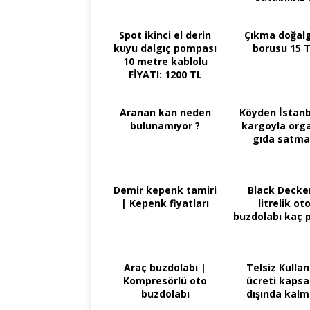
Spot ikinci el derin
Çıkma doğal
kuyu dalgıç pompası
borusu 15 
10 metre kablolu
FİYATI: 1200 TL
Aranan kan neden
Köyden İstanb
bulunamıyor ?
kargoyla org
gıda satm
Demir kepenk tamiri
Black Decke
| Kepenk fiyatları
litrelik ot
buzdolabı kaç p
Araç buzdolabı |
Telsiz Kulla
Kompresörlü oto
ücreti kaps
buzdolabı
dışında kal