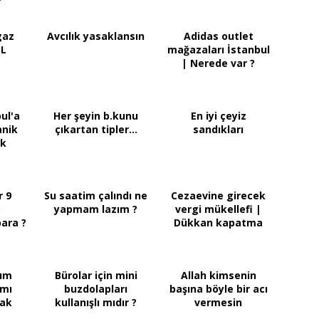
gaz
Avcılık yasaklansın
Adidas outlet
TL
mağazaları İstanbul
| Nerede var ?
ul'a
Her şeyin b.kunu
En iyi çeyiz
anik
çıkartan tipler...
sandıkları
ak
r 9
Su saatim çalındı ne
Cezaevine girecek
o
yapmam lazım ?
vergi mükellefi |
ara ?
Dükkan kapatma
nım
Bürolar için mini
Allah kimsenin
amı
buzdolapları
başına böyle bir acı
mak
kullanışlı mıdır ?
vermesin