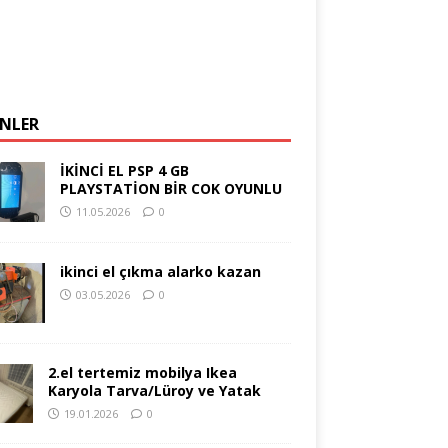
NLER
İKİNCİ EL PSP 4 GB
PLAYSTATİON BİR COK OYUNLU
11.05.2026
0
ikinci el çıkma alarko kazan
03.05.2026
0
2.el tertemiz mobilya Ikea
Karyola Tarva/Lüroy ve Yatak
19.01.2026
0