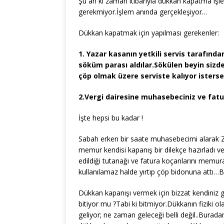
Şu an ki zaman itibarıyla dükkan kapatma işlemi
gerekmiyor.İşlem anında gerçekleşiyor…
Dükkan kapatmak için yapılması gerekenler:
1. Yazar kasanın yetkili servis tarafından
söküm parası aldılar.Sökülen beyin sizd
çöp olmak üzere serviste kalıyor istersen
2.Vergi dairesine muhasebeciniz ve fatu
İşte hepsi bu kadar !
Sabah erken bir saate muhasebecimi alarak Zinc
memur kendisi kapanış bir dilekçe hazırladı 
edildiği tutanağı ve fatura koçanlarını mem
kullanılamaz halde yırtıp çöp bidonuna attı
Dükkan kapanışı vermek için bizzat kendiniz g
bitiyor mu ?Tabi ki bitmiyor.Dükkanın fiziki 
geliyor; ne zaman geleceği belli değil..Burad