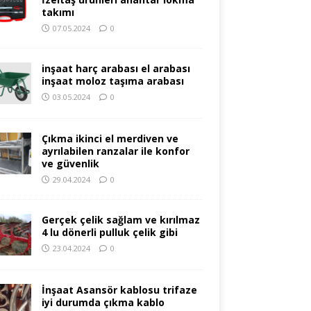
takımı
07.05.2024
0
inşaat harç arabası el arabası
inşaat moloz taşıma arabası
03.05.2024
0
Çıkma ikinci el merdiven ve
ayrılabilen ranzalar ile konfor
ve güvenlik
29.04.2024
0
Gerçek çelik sağlam ve kırılmaz
4 lu dönerli pulluk çelik gibi
23.04.2024
0
İnşaat Asansör kablosu trifaze
iyi durumda çıkma kablo