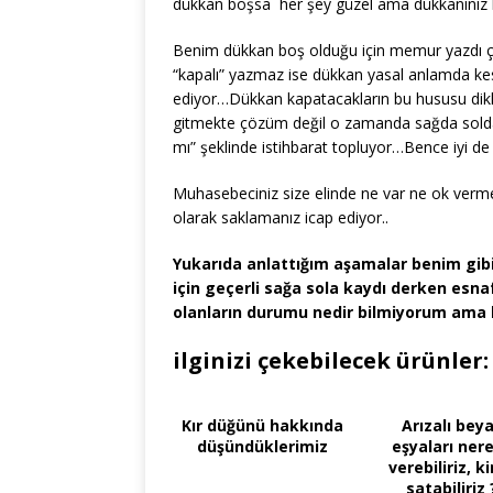
dükkan boşsa her şey güzel ama dükkanınız bo
Benim dükkan boş olduğu için memur yazdı çi
“kapalı” yazmaz ise dükkan yasal anlamda ke
ediyor…Dükkan kapatacakların bu hususu dikka
gitmekte çözüm değil o zamanda sağda solda
mı” şeklinde istihbarat topluyor…Bence iyi de
Muhasebeciniz size elinde ne var ne ok vermes
olarak saklamanız icap ediyor..
Yukarıda anlattığım aşamalar benim gib
için geçerli sağa sola kaydı derken esna
olanların durumu nedir bilmiyorum ama 
ilginizi çekebilecek ürünler:
Kır düğünü hakkında
Arızalı bey
düşündüklerimiz
eşyaları ner
verebiliriz, k
satabiliriz 