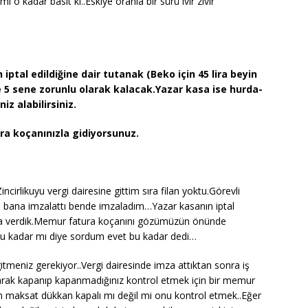
 o kadar basit ki..Eskiye oranla bir sürü ıvır zıvır
 iptal edildiğine dair tutanak (Beko için 45 lira beyin
e 5 sene zorunlu olarak kalacak.Yazar kasa ise hurda-
iz alabilirsiniz.
ra koçanınızla gidiyorsunuz.
irlikuyu vergi dairesine gittim sıra filan yoktu.Görevli
ve bana imzalattı bende imzaladım…Yazar kasanın iptal
ura verdik.Memur fatura koçanını gözümüzün önünde
…Bu kadar mı diye sordum evet bu kadar dedi…
itmeniz gerekiyor..Vergi dairesinde imza attıktan sonra iş
olarak kapanıp kapanmadığınız kontrol etmek için bir memur
an maksat dükkan kapalı mı değil mi onu kontrol etmek..Eğer