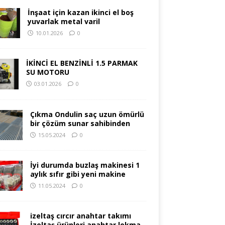
İnşaat için kazan ikinci el boş
yuvarlak metal varil
10.01.2026
0
İKİNCİ EL BENZİNLİ 1.5 PARMAK
SU MOTORU
03.01.2026
0
Çıkma Ondulin saç uzun ömürlü
bir çözüm sunar sahibinden
15.05.2024
0
İyi durumda buzlaş makinesi 1
aylık sıfır gibi yeni makine
11.05.2024
0
izeltaş cırcır anahtar takımı
İzeltaş ürünleri anahtar lokma