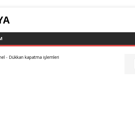
YA
IM
nel
-
Dükkan kapatma işlemleri