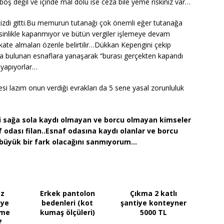
ş değil ve içinde mal dolu ise ceza bile yeme riskiniz var…
zdi gitti.Bu memurun tutanağı çok önemli eğer tutanağa
sinlikle kapanmıyor ve bütün vergiler işlemeye devam
te almaları özenle belirtilir…Dükkan Kepengini çekip
 bulunan esnaflara yanaşarak “burası gerçekten kapandı
 yapıyorlar…
i lazım onun verdiği evrakları da 5 sene yasal zorunluluk
i sağa sola kaydı olmayan ve borcu olmayan kimseler
f odası filan..Esnaf odasına kaydı olanlar ve borcu
büyük bir fark olacağını sanmıyorum…
az
Erkek pantolon
Çıkma 2 katlı
eye
bedenleri (kot
şantiye konteyner
ime
kumaş ölçüleri)
5000 TL
?