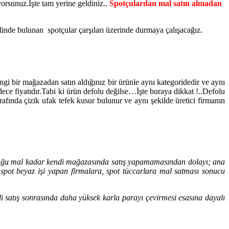
iyorsunuz.İşte tam yerine geldiniz..
Spotçulardan mal satın almadan
elinde bulunan spotçular çarşıları üzerinde durmaya çalışacağız.
angi bir mağazadan satın aldığınız bir ürünle aynı kategoridedir ve aynı
adece fiyatıdır.Tabi ki ürün defolu değilse…İşte buraya dikkat !..Defolu
rafında çizik ufak tefek kusur bulunur ve aynı şekilde üretici firmanın
olduğu mal kadar kendi mağazasında satış yapamamasından dolayı; ana
spot beyaz işi yapan firmalara, spot tüccarlara mal satması sonucu
 satış sonrasında daha yüksek karla parayı çevirmesi esasına dayalı