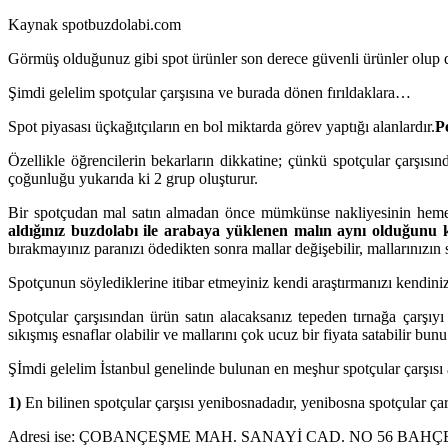
Kaynak spotbuzdolabi.com
Görmüş olduğunuz gibi spot ürünler son derece güvenli ürünler olup de
Şimdi gelelim spotçular çarşısına ve burada dönen fırıldaklara…
Spot piyasası üçkağıtçıların en bol miktarda görev yaptığı alanlardır.
P
Özellikle öğrencilerin bekarların dikkatine; çünkü spotçular çarşısı
çoğunluğu yukarıda ki 2 grup oluşturur.
Bir spotçudan mal satın almadan önce mümkünse nakliyesinin hemen o 
aldığınız buzdolabı ile arabaya yüklenen malın aynı olduğunu k
bırakmayınız paranızı ödedikten sonra mallar değişebilir, mallarınızı
Spotçunun söylediklerine itibar etmeyiniz kendi araştırmanızı kendiniz
Spotçular çarşısından ürün satın alacaksanız tepeden tırnağa çarşıyı g
sıkışmış esnaflar olabilir ve mallarını çok ucuz bir fiyata satabilir bun
Şİmdi gelelim İstanbul genelinde bulunan en meşhur spotçular çarşısı 
1)
En bilinen spotçular çarşısı yenibosnadadır, yenibosna spotçular çarşı
Adresi ise: ÇOBANÇEŞME MAH. SANAYİ CAD. NO 56 BA