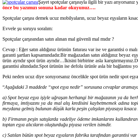
Şayet spotçular çarşısıyla ilgili bir yazı arıyorsanı
önce bu yazımızı sonuna kadar okuyunuz….
Spotçular çarşısı demek ucuz mobilyaların, ucuz beyaz eşyaların kısaca
Evvele şu soruyu soralım:
Spotçular çarşısından satın alınan mal güvenli mal mıdır ?
Cevap : Eğer satın aldığınız ürünün faturası var ise ve garantisi o mal
garanti şartları kapsamındadır.Bir mağazadan satın aldığınız beyaz eşya
ürün ayrıdır spot ürün ayrıdır…İkisini birbirine asla karıştırmayınız.
garantisi altındadır.Spot ürünün ise defolu ürünle asla bir bağlantısı y
Peki neden ucuz diye soruyorsanız öncelikle spot ürün nedir spot eşya
“
Aşağıdaki 3 maddede “spot eşya nedir” sorusuna cevaplar aramaya 
a) Spot beyaz eşya işiyle uğraşan herhangi bir mağazanın ya da her
firmaya, imtiyazını ya da mal alış kredisini kaybetmemek adına to
meydana gelmiş bulunan düşük karla peşin çalışılan piyasaya kısaca 
b) Firmanın peşin satışlarda vadeliye ödeme imkanlarını kullandıra
toptan eşya alıcıların oluşturduğu piyasa verilen isimdir.
c) Satılan bütün spot beyaz eşyaların fabrika tarafından garantisi var