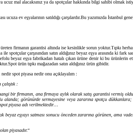
z ya ucuz mal alacaksınız ya da spotçular hakkında bilgi sahibi olmak ist
sı ucuza ev eşyalarının satıldığı çarşılardır.Bu yazımızda İstanbul gen
ı üreten firmanın garantisi altında ise kesinlikle sorun yoktur.Tıpkı herh
 ile spotçular çarşısından satın aldığınız beyaz eşya arasında ki fark s
Defolu beyaz eşya fabrikadan hatalı çıkan ürüne denir ki bu ürünlerin et
oktur.Spot ürün tıpkı mağazadan satın aldığınız ürün gibidir.
 nedir spot piyasa nedir onu açıklayalım :
çalıştık :
hangi bir firmanın, ana firmaya aylık olarak satış garantisi vermiş 
plu alanda; görünürde sermayesine veya zararına spotçu dükkanlara; 
spot piyasa adı verilmektedir…
rak beyaz eşyayı satması sonucu önceden zararına görünen, ama vadeli
 olan piyasadır.
“