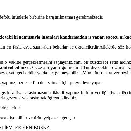
folu ürünlerle birbirine karıştırılmaması gerekmektedir.
ek tabi ki namusuyla insanları kandırmadan iş yapan spotçu arkada
ndan en fazla eşya satın alan bekarlar ve öğrencilerdir.Ailelerde söz k
vakitte gerçekleşmesini sağlayınız.Yani bir buzdolabı satın aldınız, 
ontrol ediniz
) O size abi yarın götürelim filan diyecektir o zaman ya
n sevkiyatı gecikebilir ya da hiç gelmeyebilir…Mümkünse para vermeyini
 yapınız, her esnaf malını satmak için pireyi deve yapar.
eziniz fiyat araştırmasını dikkatli yapınız birinin verdiği fiyat diğeri
u da gezerek ve araştırarak öğrenebilirsiniz.
adreslerine
sı diye bilinir ve ürün yelpazesi geniştir.
HÇELİEVLER YENİBOSNA