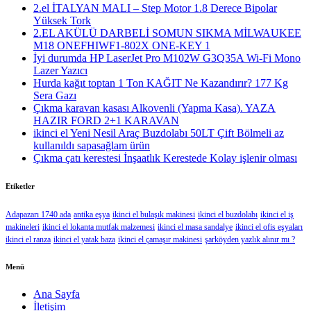
2.el İTALYAN MALI – Step Motor 1.8 Derece Bipolar
Yüksek Tork
2.EL AKÜLÜ DARBELİ SOMUN SIKMA MİLWAUKEE
M18 ONEFHIWF1-802X ONE-KEY 1
İyi durumda HP LaserJet Pro M102W G3Q35A Wi-Fi Mono
Lazer Yazıcı
Hurda kağıt toptan 1 Ton KAĞIT Ne Kazandırır? 177 Kg
Sera Gazı
Çıkma karavan kasası Alkovenli (Yapma Kasa). YAZA
HAZIR FORD 2+1 KARAVAN
ikinci el Yeni Nesil Araç Buzdolabı 50LT Çift Bölmeli az
kullanıldı sapasağlam ürün
Çıkma çatı kerestesi İnşaatlık Kerestede​​ Kolay işlenir olması
Etiketler
Adapazarı 1740 ada
antika eşya
ikinci el bulaşık makinesi
ikinci el buzdolabı
ikinci el iş
makineleri
ikinci el lokanta mutfak malzemesi
ikinci el masa sandalye
ikinci el ofis eşyaları
ikinci el ranza
ikinci el yatak baza
ikinci el çamaşır makinesi
şarköyden yazlık alınır mı ?
Menü
Ana Sayfa
İletişim