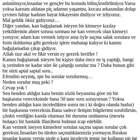
anlatılmıyor,insanlar ve gençler bu konuda bilinçlendirilmiyor.Varsa
yoksa karısını aldatan piç adamın yaşantısı, kocası arkasından dolap
çeviren fahişe kadının hayat hikayesini dinliyor ve izliyoruz.
Mal geldik öküz gidiyoruz…
Diğer yandan, kan bağışlamak isteyen bir kimseye kızılay
yetkililerinin ahiret sorusu sorması ise kan verecek olan kimseyi
yoruyor; adam kan vermek istiyor ama öyle saçma salak sorulara ve
form doldurma gibi gereksiz işlere muhatap kalıyor ki kanını
bağışlamadan çıkıp gidiyor.
Allah size akıl ve fikir versin ey gerzek herifler !
Kanını bağışlamak isteyen bir kişiye daha önce ne iş yaptığı, hangi
iş yerinden ne kadar süre ile çalıştığı sorulur mu ? Daha bunun gibi
bir sürü aptal saptal soru..
Efendim neymiş, işte bu sorular sorulurmuş…
Neden sorulur muş peki ?
Cevap yok !
Sen benden aldığın kanı benim sözlü beyanıma göre mi bir
başkasına vereceksinde bana 50 tane soru soruyorsun ? Yoksa
benden aldığın kanı inceledikten sonra mı ( ki doğru olanda budur)
bir başkasına vereceksin.Bana sadece iletişim bilgilerimi sorabilirsin,
çünkü verdiğim kanda olumsuz bir duruma rastlanırsa (mesela
bulaşıcı bir hastalık filan)beni bulman icap edebilir.
Kan vermek isteyen kimselere sorulan saçma sapan sorular çok
gereksiz.İnsanları bu türden saçmalıklarınızla yormayın.Bırakın
insanlar kanını versin sizde o kanı inceleyin temiz ise kullanın pis ise