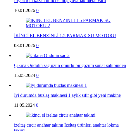
İnşaat için kazan ikinci el boş yuvarlak metal varil
10.01.2026
0
İKİNCİ EL BENZİNLİ 1.5 PARMAK SU MOTORU
03.01.2026
0
Çıkma Ondulin saç uzun ömürlü bir çözüm sunar sahibinden
15.05.2024
0
İyi durumda buzlaş makinesi 1 aylık sıfır gibi yeni makine
11.05.2024
0
izeltaş cırcır anahtar takımı İzeltaş ürünleri anahtar lokma
takımı