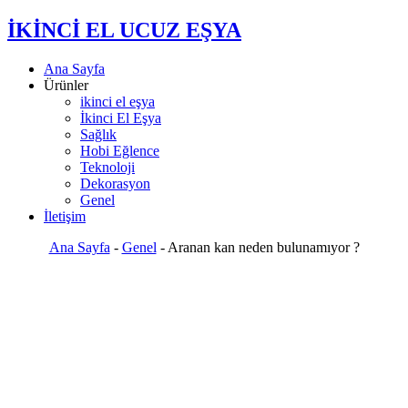
İKİNCİ EL UCUZ EŞYA
Ana Sayfa
Ürünler
ikinci el eşya
İkinci El Eşya
Sağlık
Hobi Eğlence
Teknoloji
Dekorasyon
Genel
İletişim
Ana Sayfa
-
Genel
-
Aranan kan neden bulunamıyor ?