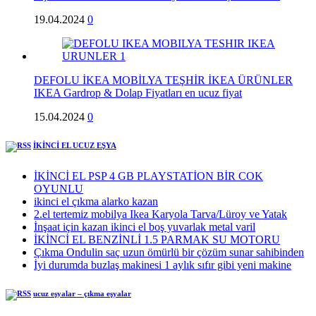
19.04.2024
0
DEFOLU İKEA MOBİLYA TEŞHİR İKEA ÜRÜNLER
IKEA Gardrop & Dolap Fiyatları en ucuz fiyat
15.04.2024
0
İKİNCİ EL UCUZ EŞYA
İKİNCİ EL PSP 4 GB PLAYSTATİON BİR COK
OYUNLU
ikinci el çıkma alarko kazan
2.el tertemiz mobilya Ikea Karyola Tarva/Lüroy ve Yatak
İnşaat için kazan ikinci el boş yuvarlak metal varil
İKİNCİ EL BENZİNLİ 1.5 PARMAK SU MOTORU
Çıkma Ondulin saç uzun ömürlü bir çözüm sunar sahibinden
İyi durumda buzlaş makinesi 1 aylık sıfır gibi yeni makine
ucuz eşyalar – çıkma eşyalar