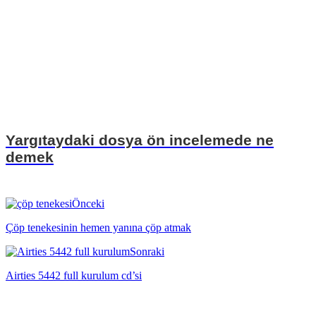
Yargıtaydaki dosya ön incelemede ne
demek
Önceki
Çöp tenekesinin hemen yanına çöp atmak
Sonraki
Airties 5442 full kurulum cd’si