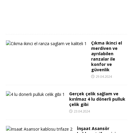
5
.
2
0
2
4
Çıkma ikinci el
merdiven ve
ayrılabilen
ranzalar ile
konfor ve
güvenlik
29.04.2024
Gerçek çelik sağlam ve
kırılmaz 4 lu dönerli pulluk
çelik gibi
23.04.2024
İnşaat Asansör