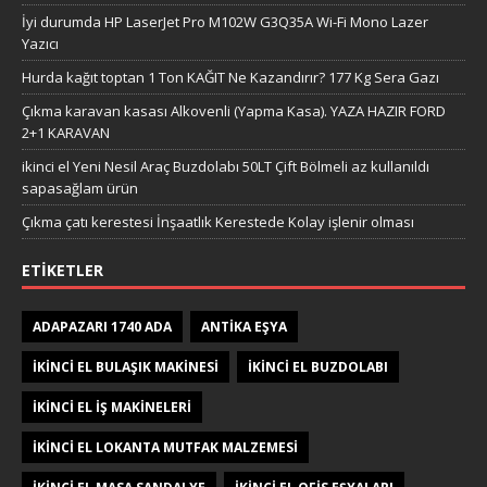
İyi durumda HP LaserJet Pro M102W G3Q35A Wi-Fi Mono Lazer
Yazıcı
Hurda kağıt toptan 1 Ton KAĞIT Ne Kazandırır? 177 Kg Sera Gazı
Çıkma karavan kasası Alkovenli (Yapma Kasa). YAZA HAZIR FORD
2+1 KARAVAN
ikinci el Yeni Nesil Araç Buzdolabı 50LT Çift Bölmeli az kullanıldı
sapasağlam ürün
Çıkma çatı kerestesi İnşaatlık Kerestede​​ Kolay işlenir olması
ETIKETLER
ADAPAZARI 1740 ADA
ANTIKA EŞYA
IKINCI EL BULAŞIK MAKINESI
IKINCI EL BUZDOLABI
IKINCI EL IŞ MAKINELERI
IKINCI EL LOKANTA MUTFAK MALZEMESI