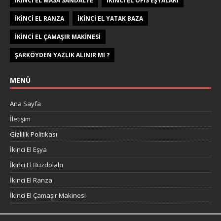
IKINCI EL MASA SANDALYE
IKINCI EL OFIS EŞYALARI
IKINCI EL RANZA
IKINCI EL YATAK BAZA
IKINCI EL ÇAMAŞIR MAKINESI
ŞARKÖYDEN YAZLIK ALINIR MI ?
MENÜ
Ana Sayfa
İletişim
Gizlilik Politikası
İkinci El Eşya
İkinci El Buzdolabı
İkinci El Ranza
İkinci El Çamaşır Makinesi