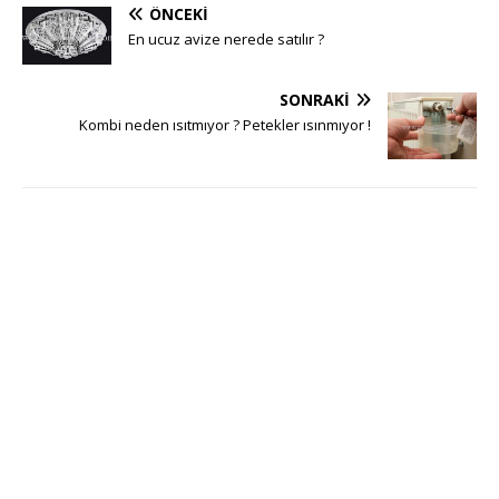
ÖNCEKI
En ucuz avize nerede satılır ?
SONRAKI
Kombi neden ısıtmıyor ? Petekler ısınmıyor !