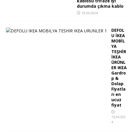
kablosu trifaze iyi
durumda çıkma kablo
19.04.2024
DEFOL
U İKEA
MOBİL
YA
TEŞHİR
İKEA
ÜRÜNL
ER IKEA
Gardro
p &
Dolap
Fiyatla
rı en
ucuz
fiyat
15.04.202
4