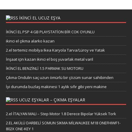
İKİNCİ EL UCUZ EŞYA
İKİNCİ EL PSP 4 GB PLAYSTATİON BİR COK OYUNLU
ikinci el çıkma alarko kazan
2.el tertemiz mobilya Ikea Karyola Tarva/Lüroy ve Yatak
İnşaat için kazan ikinci el boş yuvarlak metal varil
İKİNCİ EL BENZİNLİ 1.5 PARMAK SU MOTORU
Çıkma Ondulin saç uzun ömürlü bir çözüm sunar sahibinden
İyi durumda buzlaş makinesi 1 aylık sıfır gibi yeni makine
UCUZ EŞYALAR – ÇIKMA EŞYALAR
2.el İTALYAN MALI – Step Motor 1.8 Derece Bipolar Yüksek Tork
2.EL AKÜLÜ DARBELİ SOMUN SIKMA MİLWAUKEE M18 ONEFHIWF1-
802X ONE-KEY 1