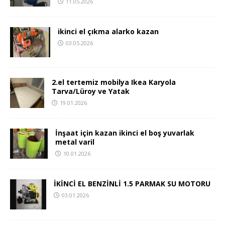
11.05.2026
ikinci el çıkma alarko kazan
03.05.2026
2.el tertemiz mobilya Ikea Karyola
Tarva/Lüroy ve Yatak
19.01.2026
İnşaat için kazan ikinci el boş yuvarlak
metal varil
10.01.2026
İKİNCİ EL BENZİNLİ 1.5 PARMAK SU MOTORU
03.01.2026