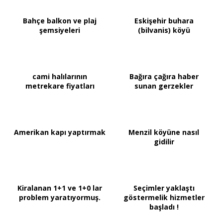
Bahçe balkon ve plaj
Eskişehir buhara
şemsiyeleri
(bilvanis) köyü
cami halılarının
Bağıra çağıra haber
metrekare fiyatları
sunan gerzekler
Amerikan kapı yaptırmak
Menzil köyüne nasıl
gidilir
Kiralanan 1+1 ve 1+0 lar
Seçimler yaklaştı
problem yaratıyormuş.
göstermelik hizmetler
başladı !