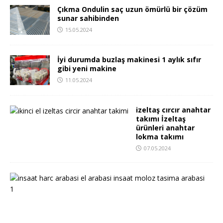
Çıkma Ondulin saç uzun ömürlü bir çözüm
sunar sahibinden
15.05.2024
İyi durumda buzlaş makinesi 1 aylık sıfır
gibi yeni makine
11.05.2024
izeltaş cırcır anahtar
takımı İzeltaş
ürünleri anahtar
lokma takımı
07.05.2024
i
n
ş
a
a
t