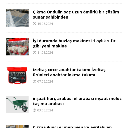
Çıkma Ondulin saç uzun ömürlü bir çözüm
sunar sahibinden
15.05.2024
İyi durumda buzlaş makinesi 1 aylık sıfır
gibi yeni makine
11.05.2024
izeltaş cırcır anahtar takımı İzeltaş
ürünleri anahtar lokma takımı
07.05.2024
inşaat harç arabası el arabası inşaat moloz
taşıma arabası
03.05.2024
Çıkma ikinci el merdiven ve ayrılabilen