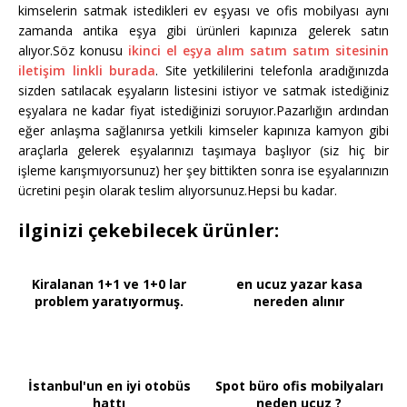
kimselerin satmak istedikleri ev eşyası ve ofis mobilyası aynı
zamanda antika eşya gibi ürünleri kapınıza gelerek satın
alıyor.Söz konusu
ikinci el eşya alım satım satım sitesinin
iletişim linkli burada
. Site yetkililerini telefonla aradığınızda
sizden satılacak eşyaların listesini istiyor ve satmak istediğiniz
eşyalara ne kadar fiyat istediğinizi soruyıor.Pazarlığın ardından
eğer anlaşma sağlanırsa yetkili kimseler kapınıza kamyon gibi
araçlarla gelerek eşyalarınızı taşımaya başlıyor (siz hiç bir
işleme karışmıyorsunuz) her şey bittikten sonra ise eşyalarınızın
ücretini peşin olarak teslim alıyorsunuz.Hepsi bu kadar.
ilginizi çekebilecek ürünler:
Kiralanan 1+1 ve 1+0 lar
en ucuz yazar kasa
problem yaratıyormuş.
nereden alınır
İstanbul'un en iyi otobüs
Spot büro ofis mobilyaları
hattı
neden ucuz ?