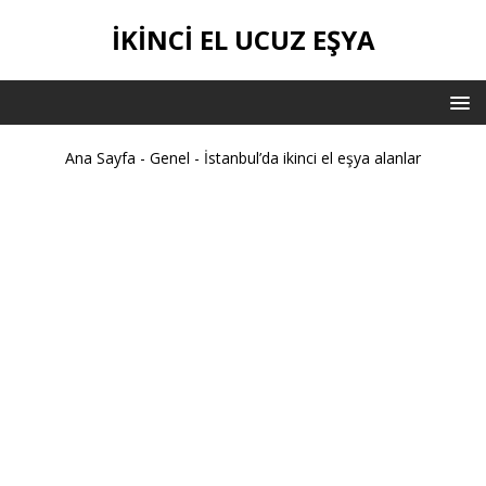
İKİNCİ EL UCUZ EŞYA
Ana Sayfa
-
Genel
-
İstanbul’da ikinci el eşya alanlar