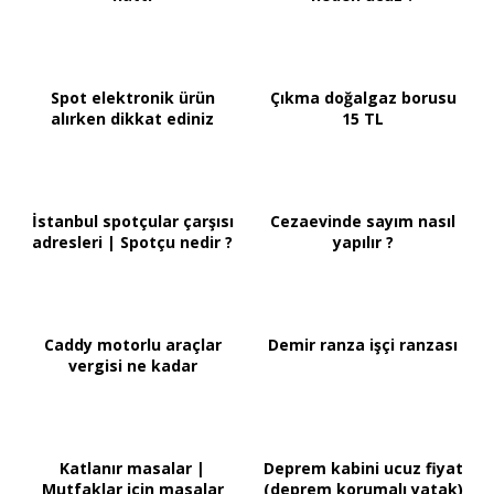
Spot elektronik ürün
Çıkma doğalgaz borusu
alırken dikkat ediniz
15 TL
İstanbul spotçular çarşısı
Cezaevinde sayım nasıl
adresleri | Spotçu nedir ?
yapılır ?
Caddy motorlu araçlar
Demir ranza işçi ranzası
vergisi ne kadar
Katlanır masalar |
Deprem kabini ucuz fiyat
Mutfaklar için masalar
(deprem korumalı yatak)