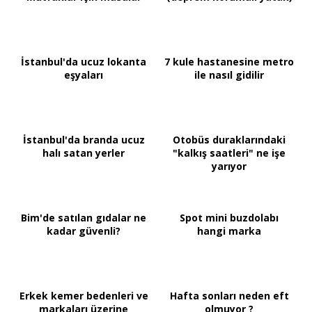
İstanbul'da ucuz lokanta
7 kule hastanesine metro
eşyaları
ile nasıl gidilir
İstanbul'da branda ucuz
Otobüs duraklarındaki
halı satan yerler
"kalkış saatleri" ne işe
yarıyor
Bim'de satılan gıdalar ne
Spot mini buzdolabı
kadar güvenli?
hangi marka
Erkek kemer bedenleri ve
Hafta sonları neden eft
markaları üzerine
olmuyor ?