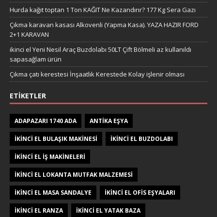
Hurda kağıt toptan 1 Ton KAĞIT Ne Kazandırır? 177 Kg Sera Gazı
Çıkma karavan kasası Alkovenli (Yapma Kasa). YAZA HAZIR FORD
2+1 KARAVAN
ikinci el Yeni Nesil Araç Buzdolabı 50LT Çift Bölmeli az kullanıldı
sapasağlam ürün
Çıkma çatı kerestesi İnşaatlık Kerestede​​ Kolay işlenir olması
ETIKETLER
ADAPAZARI 1740 ADA
ANTIKA EŞYA
IKINCI EL BULAŞIK MAKINESI
IKINCI EL BUZDOLABI
IKINCI EL IŞ MAKINELERI
IKINCI EL LOKANTA MUTFAK MALZEMESI
IKINCI EL MASA SANDALYE
IKINCI EL OFIS EŞYALARI
IKINCI EL RANZA
IKINCI EL YATAK BAZA