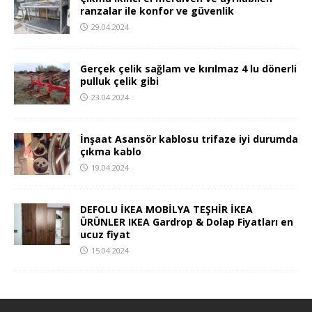
ranzalar ile konfor ve güvenlik
29.04.2024
Gerçek çelik sağlam ve kırılmaz 4 lu dönerli
pulluk çelik gibi
23.04.2024
İnşaat Asansör kablosu trifaze iyi durumda
çıkma kablo
19.04.2024
DEFOLU İKEA MOBİLYA TEŞHİR İKEA
ÜRÜNLER IKEA Gardrop & Dolap Fiyatları en
ucuz fiyat
15.04.2024