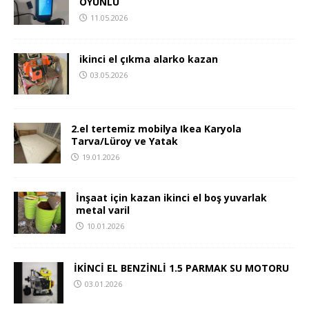
OYUNLU
11.05.2026
ikinci el çıkma alarko kazan
03.05.2026
2.el tertemiz mobilya Ikea Karyola
Tarva/Lüroy ve Yatak
19.01.2026
İnşaat için kazan ikinci el boş yuvarlak
metal varil
10.01.2026
İKİNCİ EL BENZİNLİ 1.5 PARMAK SU MOTORU
03.01.2026