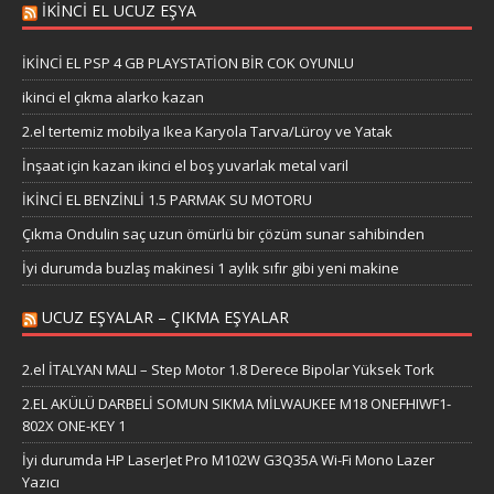
İKİNCİ EL UCUZ EŞYA
İKİNCİ EL PSP 4 GB PLAYSTATİON BİR COK OYUNLU
ikinci el çıkma alarko kazan
2.el tertemiz mobilya Ikea Karyola Tarva/Lüroy ve Yatak
İnşaat için kazan ikinci el boş yuvarlak metal varil
İKİNCİ EL BENZİNLİ 1.5 PARMAK SU MOTORU
Çıkma Ondulin saç uzun ömürlü bir çözüm sunar sahibinden
İyi durumda buzlaş makinesi 1 aylık sıfır gibi yeni makine
UCUZ EŞYALAR – ÇIKMA EŞYALAR
2.el İTALYAN MALI – Step Motor 1.8 Derece Bipolar Yüksek Tork
2.EL AKÜLÜ DARBELİ SOMUN SIKMA MİLWAUKEE M18 ONEFHIWF1-
802X ONE-KEY 1
İyi durumda HP LaserJet Pro M102W G3Q35A Wi-Fi Mono Lazer
Yazıcı