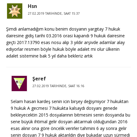
Hsn
27.02.2019 TARIHINDE, SAAT 15:37
Şimdi anlamadığım konu benim dosyanın yargıtay 7 hukuk
dairesine gidiş tarihi 03.2016 orasi kapandı 9 hukuk dairesine
geçti 2017.13790 esas nosu alıp 3 yıldır arşivde adamlar alay
ediyorlar resmen böyle hukuk böyle adalet mi olur ülkenin
adalet sistemine bak 5 yıl daha bekleriz artık
Şeref
27.02.2019 TARIHINDE, SAAT 16:16
Selam hasan kardeş senin icin birşey değişmiyor 7 hukuktan
9 hukuk A gecmesi 7 hukukta kalsaydı dosyanı genede
bekleyecektin 2015 dosyalarının bitmesini senin dosyanda bu
sene büyük ihtimal gelir dosyan aktarmalı olduğundan 2016
esas alınır ona göre öncelik verirler tahmini 6 ay sonra gelir
senin dosyan 7 9 hukuk aktarıldın diye bukadar uzun sürmedi