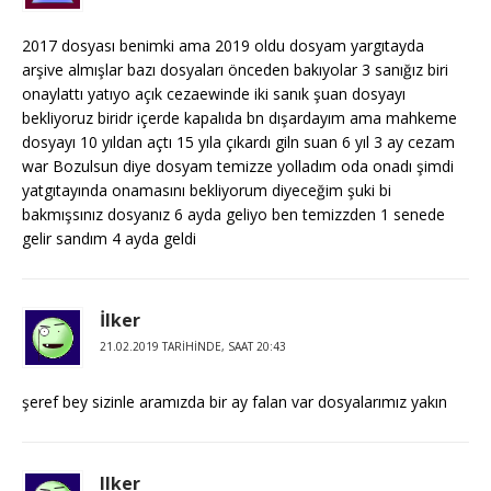
2017 dosyası benimki ama 2019 oldu dosyam yargıtayda
arşive almışlar bazı dosyaları önceden bakıyolar 3 sanığız biri
onaylattı yatıyo açık cezaewinde iki sanık şuan dosyayı
bekliyoruz biridr içerde kapalıda bn dışardayım ama mahkeme
dosyayı 10 yıldan açtı 15 yıla çıkardı giln suan 6 yıl 3 ay cezam
war Bozulsun diye dosyam temizze yolladım oda onadı şimdi
yatgıtayında onamasını bekliyorum diyeceğim şuki bi
bakmışsınız dosyanız 6 ayda geliyo ben temizzden 1 senede
gelir sandım 4 ayda geldi
İlker
21.02.2019 TARIHINDE, SAAT 20:43
şeref bey sizinle aramızda bir ay falan var dosyalarımız yakın
Ilker