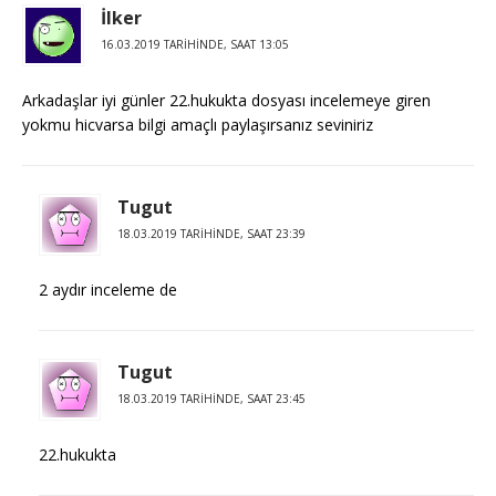
İlker
16.03.2019 TARIHINDE, SAAT 13:05
Arkadaşlar iyi günler 22.hukukta dosyası incelemeye giren
yokmu hicvarsa bilgi amaçlı paylaşırsanız seviniriz
Tugut
18.03.2019 TARIHINDE, SAAT 23:39
2 aydır inceleme de
Tugut
18.03.2019 TARIHINDE, SAAT 23:45
22.hukukta