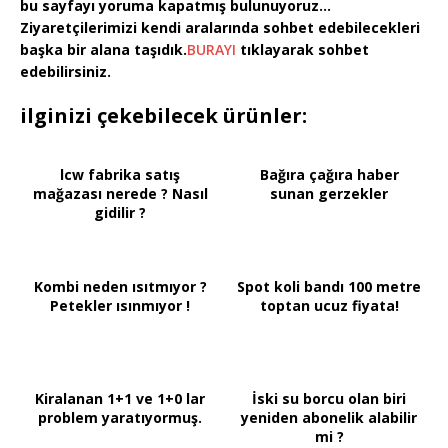
bu sayfayı yoruma kapatmış bulunuyoruz…
Ziyaretçilerimizi kendi aralarında sohbet edebilecekleri
başka bir alana taşıdık.
BURAYI
tıklayarak sohbet
edebilirsiniz.
ilginizi çekebilecek ürünler:
lcw fabrika satış
Bağıra çağıra haber
mağazası nerede ? Nasıl
sunan gerzekler
gidilir ?
Kombi neden ısıtmıyor ?
Spot koli bandı 100 metre
Petekler ısınmıyor !
toptan ucuz fiyata!
Kiralanan 1+1 ve 1+0 lar
İski su borcu olan biri
problem yaratıyormuş.
yeniden abonelik alabilir
mi ?