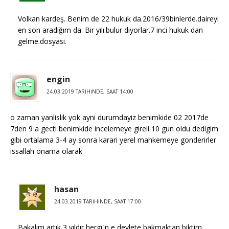
Volkan kardeş. Benim de 22 hukuk da.2016/39binlerde.daireyi
en son aradığım da. Bir yılı.bulur diyorlar.7 inci hukuk dan
gelme.dosyasi.
engin
24.03.2019 TARIHINDE, SAAT 14:00
o zaman yanlislik yok ayni durumdayiz benimkide 02 2017de
7den 9 a gecti benimkide incelemeye gireli 10 gun oldu dedigim
gibi ortalama 3-4 ay sonra karari yerel mahkemeye gonderirler
issallah onama olarak
hasan
24.03.2019 TARIHINDE, SAAT 17:00
Bakalım artık 3 yıldır hergün e devlete bakmaktan biktim