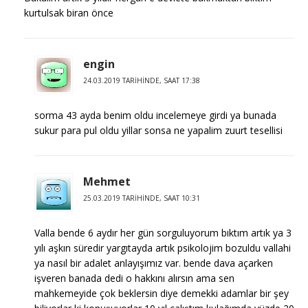
kurtulsak biran önce
engin
24.03.2019 TARIHINDE, SAAT 17:38
sorma 43 ayda benim oldu incelemeye girdi ya bunada
sukur para pul oldu yillar sonsa ne yapalim zuurt tesellisi
Mehmet
25.03.2019 TARIHINDE, SAAT 10:31
Valla bende 6 aydır her gün sorguluyorum bıktım artık ya 3
yılı aşkın süredir yargıtayda artık psikolojim bozuldu vallahi
ya nasıl bir adalet anlayışımız var. bende dava açarken
işveren banada dedi o hakkını alırsın ama sen
mahkemeyide çok beklersin diye demekki adamlar bir şey