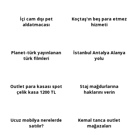
İçi cam dışı pet
Koçtaş'ın beş para etmez
aldatmacası
hizmeti
Planet-türk yayınlanan
İstanbul Antalya Alanya
türk filmleri
yolu
Outlet para kasası spot
Staj mağdurlarına
çelik kasa 1200 TL
haklarını verin
Ucuz mobilya nerelerde
Kemal tanca outlet
satılır?
mağazaları