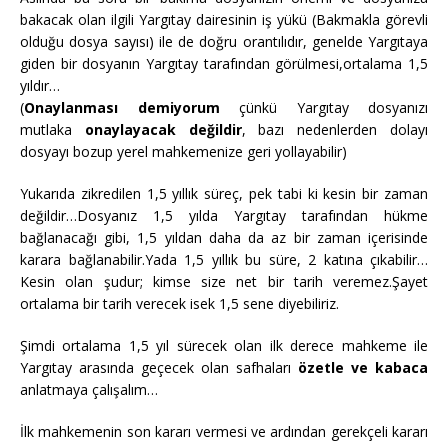
bakacak olan ilgili Yargıtay dairesinin iş yükü (Bakmakla görevli
olduğu dosya sayısı) ile de doğru orantılıdır, genelde Yargıtaya
giden bir dosyanın Yargıtay tarafından görülmesi,ortalama 1,5
yıldır…
(
Onaylanması demiyorum
çünkü Yargıtay dosyanızı
mutlaka
onaylayacak değildir
, bazı nedenlerden dolayı
dosyayı bozup yerel mahkemenize geri yollayabilir)
Yukarıda zikredilen 1,5 yıllık süreç, pek tabi ki kesin bir zaman
değildir…Dosyanız 1,5 yılda Yargıtay tarafından hükme
bağlanacağı gibi, 1,5 yıldan daha da az bir zaman içerisinde
karara bağlanabilir.Yada 1,5 yıllık bu süre, 2 katına çıkabilir…
Kesin olan şudur; kimse size net bir tarih veremez.Şayet
ortalama bir tarih verecek isek 1,5 sene diyebiliriz.
Şimdi ortalama 1,5 yıl sürecek olan ilk derece mahkeme ile
Yargıtay arasında geçecek olan safhaları
özetle ve kabaca
anlatmaya çalışalım…
İlk mahkemenin son kararı vermesi ve ardından gerekçeli kararı