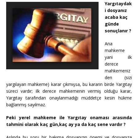
Yargıtaydak
i dosyanız
acaba kaç
günde
sonuçlanır ?
Ana
mahkeme
yani ilk
derece
mahkemeniz
den (sizi
yargılayan mahkeme) karar çıkmışsa, bu kararın birde Yargıtay
süreci vardır; ilk derece mahkemenin vermiş olduğu karar,
Yargıtay tarafından onaylanmadığı müddetçe kesin hükme
bağlanmış sayılmaz.
Peki yerel mahkeme ile Yargıtay onaması arasında
tahmini olarak kaç gün,kaç ay ya da kaç sene vardır ?
Aslında bu soru bir bakıma dosyanızın önemi ve dosyanıza