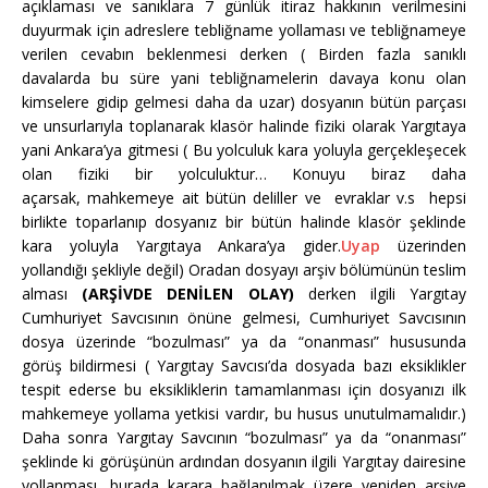
açıklaması ve sanıklara 7 günlük itiraz hakkının verilmesini
duyurmak için adreslere tebliğname yollaması ve tebliğnameye
verilen cevabın beklenmesi derken ( Birden fazla sanıklı
davalarda bu süre yani tebliğnamelerin davaya konu olan
kimselere gidip gelmesi daha da uzar) dosyanın bütün parçası
ve unsurlarıyla toplanarak klasör halinde fiziki olarak Yargıtaya
yani Ankara’ya gitmesi ( Bu yolculuk kara yoluyla gerçekleşecek
olan fiziki bir yolculuktur… Konuyu biraz daha
açarsak, mahkemeye ait bütün deliller ve evraklar v.s hepsi
birlikte toparlanıp dosyanız bir bütün halinde klasör şeklinde
kara yoluyla Yargıtaya Ankara’ya gider.
Uyap
üzerinden
yollandığı şekliyle değil) Oradan dosyayı arşiv bölümünün teslim
alması
(ARŞİVDE DENİLEN OLAY)
derken ilgili Yargıtay
Cumhuriyet Savcısının önüne gelmesi, Cumhuriyet Savcısının
dosya üzerinde “bozulması” ya da “onanması” hususunda
görüş bildirmesi ( Yargıtay Savcısı’da dosyada bazı eksiklikler
tespit ederse bu eksikliklerin tamamlanması için dosyanızı ilk
mahkemeye yollama yetkisi vardır, bu husus unutulmamalıdır.)
Daha sonra Yargıtay Savcının “bozulması” ya da “onanması”
şeklinde ki görüşünün ardından dosyanın ilgili Yargıtay dairesine
yollanması, burada karara bağlanılmak üzere yeniden arşive