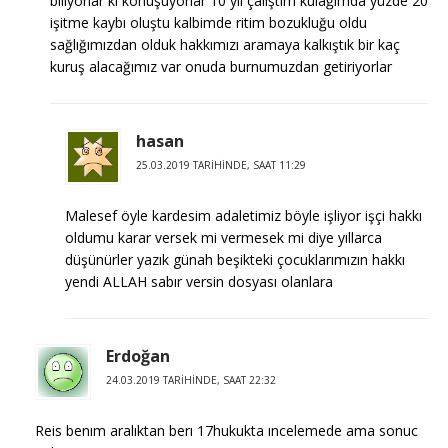
biliyorlar ki konuşuyorlar 10 yıl çalıştım kulağımda yüzde 20
işitme kaybı oluştu kalbimde ritim bozukluğu oldu
sağlığımızdan olduk hakkımızı aramaya kalkıştık bir kaç
kuruş alacağımız var onuda burnumuzdan getiriyorlar
hasan
25.03.2019 TARIHINDE, SAAT 11:29
Malesef öyle kardesim adaletimiz böyle işliyor işçi hakkı
oldumu karar versek mi vermesek mi diye yıllarca
düşünürler yazık günah beşikteki çocuklarımızın hakkı
yendi ALLAH sabır versin dosyası olanlara
Erdoğan
24.03.2019 TARIHINDE, SAAT 22:32
Reis benım aralıktan berı 17hukukta ıncelemede ama sonuc